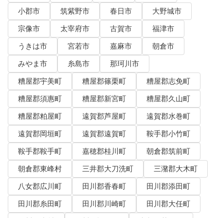
小郡市
筑紫野市
春日市
大野城市
宗像市
太宰府市
古賀市
福津市
うきは市
宮若市
嘉麻市
朝倉市
みやま市
糸島市
那珂川市
糟屋郡宇美町
糟屋郡篠栗町
糟屋郡志免町
糟屋郡須惠町
糟屋郡新宮町
糟屋郡久山町
糟屋郡粕屋町
遠賀郡芦屋町
遠賀郡水巻町
遠賀郡岡垣町
遠賀郡遠賀町
鞍手郡小竹町
鞍手郡鞍手町
嘉穂郡桂川町
朝倉郡筑前町
朝倉郡東峰村
三井郡大刀洗町
三潴郡大木町
八女郡広川町
田川郡香春町
田川郡添田町
田川郡糸田町
田川郡川崎町
田川郡大任町