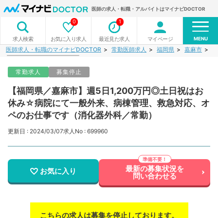
医師の求人・転職・アルバイトはマイナビDOCTOR
0
1
MENU
お気に入り求人
最近見た求人
マイページ
求人検索
医師求人・転職のマイナビDOCTOR
常勤医師求人
福岡県
嘉麻市
【
常勤求人
募集停止
【福岡県／嘉麻市】週5日1,200万円◎土日祝はお
休み☆病院にて一般外来、病棟管理、救急対応、オ
ペのお仕事です（消化器外科／常勤）
更新日 : 2024/03/07
求人No : 699960
最新の募集状況を
お気に入り
問い合わせる
こちらの求人は募集を停止しております。