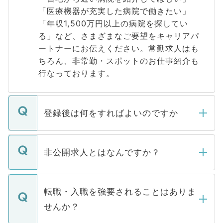
「医療機器が充実した病院で働きたい」
「年収1,500万円以上の病院を探してい
る」など、さまざまなご要望をキャリアパ
ートナーにお伝えください。常勤求人はも
ちろん、非常勤・スポットのお仕事紹介も
行なっております。
登録後は何をすればよいのですか
ご登録いただきましたら、弊社担当者がご
登録内容を確認し、その後メールもしくは
非公開求人とはなんですか？
お電話にて次のステップのご案内をいたし
ます。通常、5営業日以内にはご連絡をせて
マイナビDOCTORで取り扱っている求人の
いただきますので、しばらくお待ちくださ
うち約3割は、Webサイトからご覧いただ
転職・入職を強要されることはありま
い。
けない「非公開求人」です。非公開求人は
せんか？
下記の理由によって、一般には公開してい