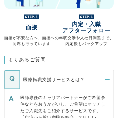
STEP.5
STEP.6
内定・入職
面接
アフターフォロー
面接が不安な方へ、
面接への
年収交渉や
入社日調整まで、
同席も
行っています
内定後もバックアップ
よくあるご質問
医療転職支援サービスとは？
医師専任のキャリアパートナーがご希望条
件などをおうかがいし、ご希望にマッチし
たご入職先をご紹介するサービスです。
「自宅から近い病院を紹介してほしい」