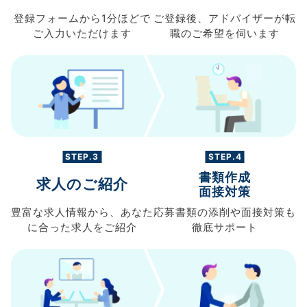
登録フォームから
1分ほどで
ご登録後、
アドバイザーが転
ご入力
いただけます
職の
ご希望を伺います
STEP.3
STEP.4
書類作成
求人のご紹介
面接対策
豊富な求人情報から、
あなた
応募書類の
添削や面接対策も
に合った求人を
ご紹介
徹底サポート