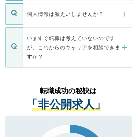
ません。
転職・入職を強要することは一切ありませ
ん。また、仮に応募先から内定をいただい
個人情報は漏えいしませんか？
■応募殺到を避けるため 人気のある医療機
たとしても、ご本人が納得しない限り、内
関を公にしてしまうと、応募が殺到する場
定を承諾する必要はありません。内定先へ
個人情報が漏えいすることはありませんの
合があります。 選考を効率よく行うため
の辞退の連絡はキャリアパートナーが行い
で、ご安心ください。当サイトからの登録
いますぐ転職は考えていないのです
に、医療機関が求める条件に合った人材の
ますので、ご安心ください。
などで収集したご登録者様の個人情報は、
が、これからのキャリアを相談できま
みを人材紹介会社に依頼するケースが増え
ご本人のキャリアアップおよび転職活動の
ています。
すか？
支援を目的に使用いたします。お預かりし
ているすべての個人データはご本人の許可
お気軽にご相談ください。先生専任のキャ
なく、医療機関側に開示したり、第三者に
リアパートナーが将来のご希望などをおう
提供することは一切ありません。また弊社
かがいして、現在の医療機関の状況や紹介
転職成功の秘訣は
は、個人情報の取り扱いについての厳密な
経験をまじえながら、適切なアドバイスを
管理基準を満たした事業者のみに付与され
「非公開求人」
させていただきます。すぐにご転職をされ
る、プライバシーマークを取得済みです。
ない方には、長期的なサポートが可能です
ご登録いただいた個人情報は、SSL（デー
ので、まずはご登録ください。
タ暗号化）によって保護されていますの
で、機密保持に関してもご安心ください。