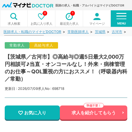
医師の求人・転職・アルバイトはマイナビDOCTOR
0
1
MENU
お気に入り求人
最近見た求人
マイページ
求人検索
医師求人・転職のマイナビDOCTOR
常勤医師求人
茨城県
古河市
【
常勤求人
高給与求人
【茨城県／古河市】◎高給与◎週5日最大2,000万
円相談可♪当直・オンコールなし！外来・病棟管理
のお仕事～QOL重視の方におススメ！（呼吸器内科
／常勤）
更新日 : 2026/07/09
求人No : 698718
お気に入り
求人を紹介してもらう