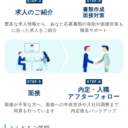
STEP.3
STEP.4
書類作成
求人のご紹介
面接対策
豊富な求人情報から、
あなた
応募書類の
添削や面接対策も
に合った求人を
ご紹介
徹底サポート
STEP.5
STEP.6
内定・入職
面接
アフターフォロー
面接が不安な方へ、
面接への
年収交渉や
入社日調整まで、
同席も
行っています
内定後もバックアップ