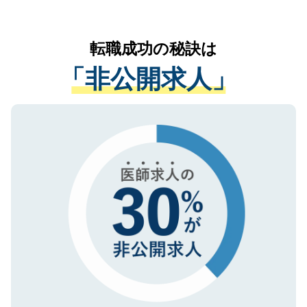
お気軽にご相談ください。先生専任のキャ
なく、医療機関側に開示したり、第三者に
リアパートナーが将来のご希望などをおう
提供することは一切ありません。また弊社
かがいして、現在の医療機関の状況や紹介
転職成功の秘訣は
は、個人情報の取り扱いについての厳密な
経験をまじえながら、適切なアドバイスを
管理基準を満たした事業者のみに付与され
「非公開求人」
させていただきます。すぐにご転職をされ
る、プライバシーマークを取得済みです。
ない方には、長期的なサポートが可能です
ご登録いただいた個人情報は、SSL（デー
ので、まずはご登録ください。
タ暗号化）によって保護されていますの
で、機密保持に関してもご安心ください。