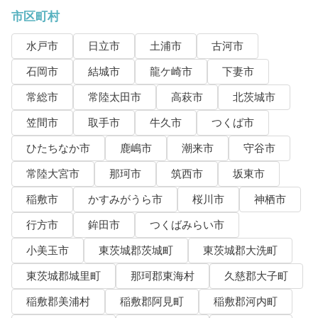
市区町村
水戸市
日立市
土浦市
古河市
石岡市
結城市
龍ケ崎市
下妻市
常総市
常陸太田市
高萩市
北茨城市
笠間市
取手市
牛久市
つくば市
ひたちなか市
鹿嶋市
潮来市
守谷市
常陸大宮市
那珂市
筑西市
坂東市
稲敷市
かすみがうら市
桜川市
神栖市
行方市
鉾田市
つくばみらい市
小美玉市
東茨城郡茨城町
東茨城郡大洗町
東茨城郡城里町
那珂郡東海村
久慈郡大子町
稲敷郡美浦村
稲敷郡阿見町
稲敷郡河内町