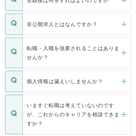
登録後は何をすればよいのですか
ご登録いただきましたら、弊社担当者がご
登録内容を確認し、その後メールもしくは
非公開求人とはなんですか？
お電話にて次のステップのご案内をいたし
ます。通常、5営業日以内にはご連絡をせて
マイナビDOCTORで取り扱っている求人の
いただきますので、しばらくお待ちくださ
うち約3割は、Webサイトからご覧いただ
転職・入職を強要されることはありま
い。
けない「非公開求人」です。非公開求人は
せんか？
下記の理由によって、一般には公開してい
ません。
転職・入職を強要することは一切ありませ
ん。また、仮に応募先から内定をいただい
個人情報は漏えいしませんか？
■応募殺到を避けるため 人気のある医療機
たとしても、ご本人が納得しない限り、内
関を公にしてしまうと、応募が殺到する場
定を承諾する必要はありません。内定先へ
個人情報が漏えいすることはありませんの
合があります。 選考を効率よく行うため
の辞退の連絡はキャリアパートナーが行い
で、ご安心ください。当サイトからの登録
いますぐ転職は考えていないのです
に、医療機関が求める条件に合った人材の
ますので、ご安心ください。
などで収集したご登録者様の個人情報は、
が、これからのキャリアを相談できま
みを人材紹介会社に依頼するケースが増え
ご本人のキャリアアップおよび転職活動の
ています。
すか？
支援を目的に使用いたします。お預かりし
ているすべての個人データはご本人の許可