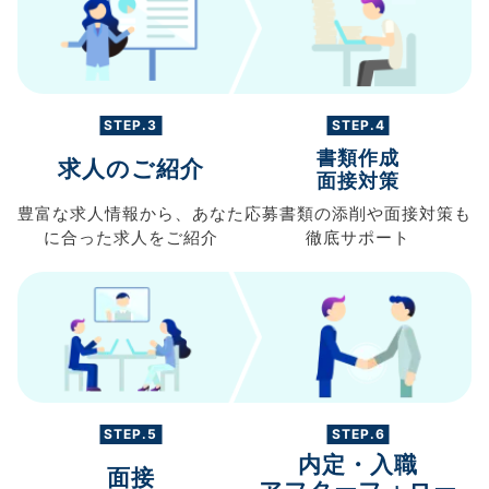
STEP.3
STEP.4
書類作成
求人のご紹介
面接対策
豊富な求人情報から、
あなた
応募書類の
添削や面接対策も
に合った求人を
ご紹介
徹底サポート
STEP.5
STEP.6
内定・入職
面接