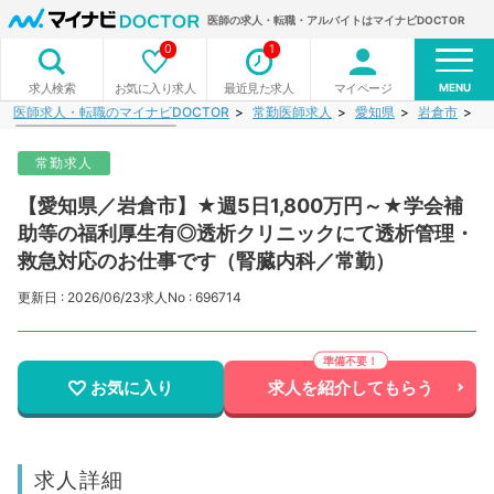
医師の求人・転職・アルバイトはマイナビDOCTOR
0
1
MENU
お気に入り求人
最近見た求人
マイページ
求人検索
医師求人・転職のマイナビDOCTOR
常勤医師求人
愛知県
岩倉市
【
常勤求人
【愛知県／岩倉市】★週5日1,800万円～★学会補
助等の福利厚生有◎透析クリニックにて透析管理・
救急対応のお仕事です（腎臓内科／常勤）
更新日 : 2026/06/23
求人No : 696714
お気に入り
求人を紹介してもらう
求人詳細