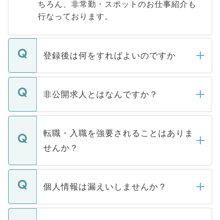
ちろん、非常勤・スポットのお仕事紹介も
行なっております。
登録後は何をすればよいのですか
ご登録いただきましたら、弊社担当者がご
登録内容を確認し、その後メールもしくは
非公開求人とはなんですか？
お電話にて次のステップのご案内をいたし
ます。通常、5営業日以内にはご連絡をせて
マイナビDOCTORで取り扱っている求人の
いただきますので、しばらくお待ちくださ
うち約3割は、Webサイトからご覧いただ
転職・入職を強要されることはありま
い。
けない「非公開求人」です。非公開求人は
せんか？
下記の理由によって、一般には公開してい
ません。
転職・入職を強要することは一切ありませ
ん。また、仮に応募先から内定をいただい
個人情報は漏えいしませんか？
■応募殺到を避けるため 人気のある医療機
たとしても、ご本人が納得しない限り、内
関を公にしてしまうと、応募が殺到する場
定を承諾する必要はありません。内定先へ
個人情報が漏えいすることはありませんの
合があります。 選考を効率よく行うため