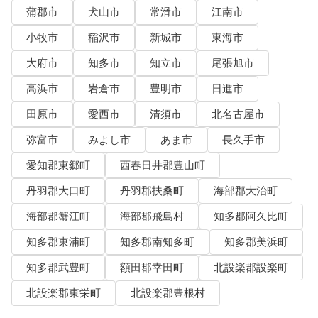
蒲郡市
犬山市
常滑市
江南市
小牧市
稲沢市
新城市
東海市
大府市
知多市
知立市
尾張旭市
高浜市
岩倉市
豊明市
日進市
田原市
愛西市
清須市
北名古屋市
弥富市
みよし市
あま市
長久手市
愛知郡東郷町
西春日井郡豊山町
丹羽郡大口町
丹羽郡扶桑町
海部郡大治町
海部郡蟹江町
海部郡飛島村
知多郡阿久比町
知多郡東浦町
知多郡南知多町
知多郡美浜町
知多郡武豊町
額田郡幸田町
北設楽郡設楽町
北設楽郡東栄町
北設楽郡豊根村