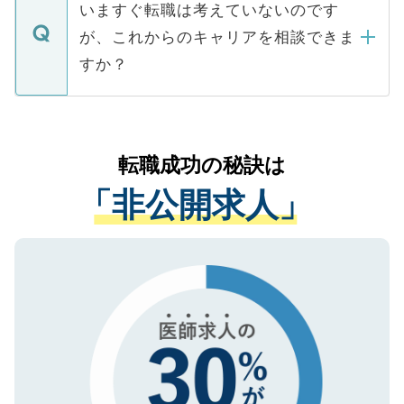
の辞退の連絡はキャリアパートナーが行い
で、ご安心ください。当サイトからの登録
いますぐ転職は考えていないのです
に、医療機関が求める条件に合った人材の
ますので、ご安心ください。
などで収集したご登録者様の個人情報は、
が、これからのキャリアを相談できま
みを人材紹介会社に依頼するケースが増え
ご本人のキャリアアップおよび転職活動の
ています。
すか？
支援を目的に使用いたします。お預かりし
ているすべての個人データはご本人の許可
お気軽にご相談ください。先生専任のキャ
なく、医療機関側に開示したり、第三者に
リアパートナーが将来のご希望などをおう
提供することは一切ありません。また弊社
かがいして、現在の医療機関の状況や紹介
転職成功の秘訣は
は、個人情報の取り扱いについての厳密な
経験をまじえながら、適切なアドバイスを
管理基準を満たした事業者のみに付与され
「非公開求人」
させていただきます。すぐにご転職をされ
る、プライバシーマークを取得済みです。
ない方には、長期的なサポートが可能です
ご登録いただいた個人情報は、SSL（デー
ので、まずはご登録ください。
タ暗号化）によって保護されていますの
で、機密保持に関してもご安心ください。