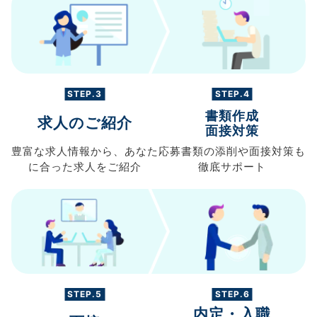
STEP.3
STEP.4
書類作成
求人のご紹介
面接対策
豊富な求人情報から、
あなた
応募書類の
添削や面接対策も
に合った求人を
ご紹介
徹底サポート
STEP.5
STEP.6
内定・入職