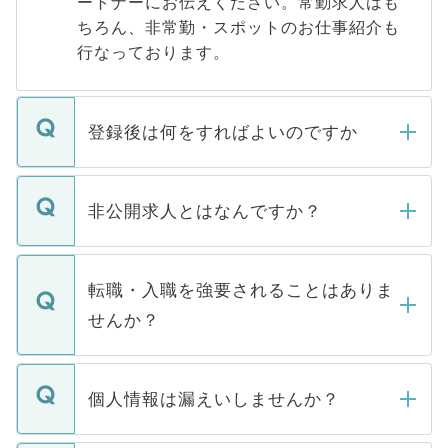
ートナーにお伝えください。常勤求人はも
ちろん、非常勤・スポットのお仕事紹介も
行なっております。
登録後は何をすればよいのですか
ご登録いただきましたら、弊社担当者がご
登録内容を確認し、その後メールもしくは
非公開求人とはなんですか？
お電話にて次のステップのご案内をいたし
ます。通常、5営業日以内にはご連絡をせて
マイナビDOCTORで取り扱っている求人の
いただきますので、しばらくお待ちくださ
うち約3割は、Webサイトからご覧いただ
転職・入職を強要されることはありま
い。
けない「非公開求人」です。非公開求人は
せんか？
下記の理由によって、一般には公開してい
ません。
転職・入職を強要することは一切ありませ
ん。また、仮に応募先から内定をいただい
個人情報は漏えいしませんか？
■応募殺到を避けるため 人気のある医療機
たとしても、ご本人が納得しない限り、内
関を公にしてしまうと、応募が殺到する場
定を承諾する必要はありません。内定先へ
個人情報が漏えいすることはありませんの