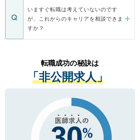
合があります。 選考を効率よく行うため
の辞退の連絡はキャリアパートナーが行い
で、ご安心ください。当サイトからの登録
いますぐ転職は考えていないのです
に、医療機関が求める条件に合った人材の
ますので、ご安心ください。
などで収集したご登録者様の個人情報は、
が、これからのキャリアを相談できま
みを人材紹介会社に依頼するケースが増え
ご本人のキャリアアップおよび転職活動の
ています。
すか？
支援を目的に使用いたします。お預かりし
ているすべての個人データはご本人の許可
お気軽にご相談ください。先生専任のキャ
なく、医療機関側に開示したり、第三者に
リアパートナーが将来のご希望などをおう
提供することは一切ありません。また弊社
かがいして、現在の医療機関の状況や紹介
転職成功の秘訣は
は、個人情報の取り扱いについての厳密な
経験をまじえながら、適切なアドバイスを
管理基準を満たした事業者のみに付与され
「非公開求人」
させていただきます。すぐにご転職をされ
る、プライバシーマークを取得済みです。
ない方には、長期的なサポートが可能です
ご登録いただいた個人情報は、SSL（デー
ので、まずはご登録ください。
タ暗号化）によって保護されていますの
で、機密保持に関してもご安心ください。