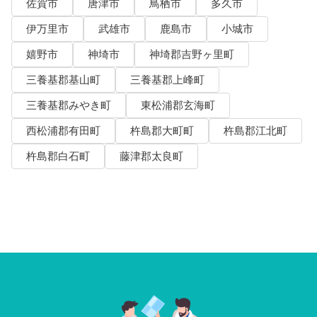
佐賀市
唐津市
鳥栖市
多久市
伊万里市
武雄市
鹿島市
小城市
嬉野市
神埼市
神埼郡吉野ヶ里町
三養基郡基山町
三養基郡上峰町
三養基郡みやき町
東松浦郡玄海町
西松浦郡有田町
杵島郡大町町
杵島郡江北町
杵島郡白石町
藤津郡太良町