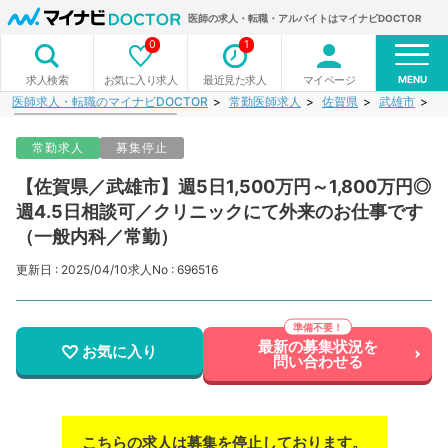
医師の求人・転職・アルバイトはマイナビDOCTOR
0
1
MENU
お気に入り求人
最近見た求人
マイページ
求人検索
医師求人・転職のマイナビDOCTOR
常勤医師求人
佐賀県
武雄市
【
常勤求人
募集停止
【佐賀県／武雄市】週5日1,500万円～1,800万円◎
週4.5日相談可／クリニックにて外来のお仕事です
（一般内科／常勤）
更新日 : 2025/04/10
求人No : 696516
最新の募集状況を
お気に入り
問い合わせる
こちらの求人は募集を停止しております。