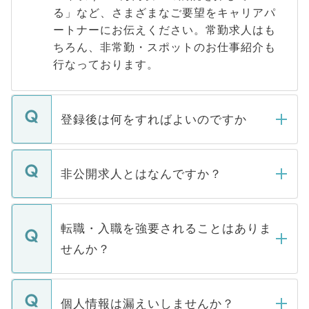
る」など、さまざまなご要望をキャリアパ
ートナーにお伝えください。常勤求人はも
ちろん、非常勤・スポットのお仕事紹介も
行なっております。
登録後は何をすればよいのですか
ご登録いただきましたら、弊社担当者がご
登録内容を確認し、その後メールもしくは
非公開求人とはなんですか？
お電話にて次のステップのご案内をいたし
ます。通常、5営業日以内にはご連絡をせて
マイナビDOCTORで取り扱っている求人の
いただきますので、しばらくお待ちくださ
うち約3割は、Webサイトからご覧いただ
転職・入職を強要されることはありま
い。
けない「非公開求人」です。非公開求人は
せんか？
下記の理由によって、一般には公開してい
ません。
転職・入職を強要することは一切ありませ
ん。また、仮に応募先から内定をいただい
個人情報は漏えいしませんか？