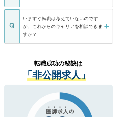
■応募殺到を避けるため 人気のある医療機
たとしても、ご本人が納得しない限り、内
関を公にしてしまうと、応募が殺到する場
定を承諾する必要はありません。内定先へ
個人情報が漏えいすることはありませんの
合があります。 選考を効率よく行うため
の辞退の連絡はキャリアパートナーが行い
で、ご安心ください。当サイトからの登録
いますぐ転職は考えていないのです
に、医療機関が求める条件に合った人材の
ますので、ご安心ください。
などで収集したご登録者様の個人情報は、
が、これからのキャリアを相談できま
みを人材紹介会社に依頼するケースが増え
ご本人のキャリアアップおよび転職活動の
ています。
すか？
支援を目的に使用いたします。お預かりし
ているすべての個人データはご本人の許可
お気軽にご相談ください。先生専任のキャ
なく、医療機関側に開示したり、第三者に
リアパートナーが将来のご希望などをおう
提供することは一切ありません。また弊社
かがいして、現在の医療機関の状況や紹介
転職成功の秘訣は
は、個人情報の取り扱いについての厳密な
経験をまじえながら、適切なアドバイスを
管理基準を満たした事業者のみに付与され
「非公開求人」
させていただきます。すぐにご転職をされ
る、プライバシーマークを取得済みです。
ない方には、長期的なサポートが可能です
ご登録いただいた個人情報は、SSL（デー
ので、まずはご登録ください。
タ暗号化）によって保護されていますの
で、機密保持に関してもご安心ください。