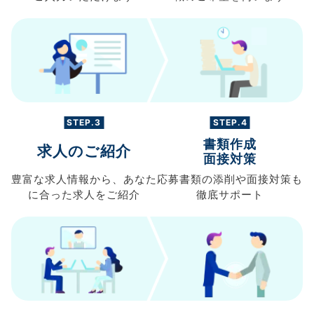
STEP.3
STEP.4
書類作成
求人のご紹介
面接対策
豊富な求人情報から、
あなた
応募書類の
添削や面接対策も
に合った求人を
ご紹介
徹底サポート