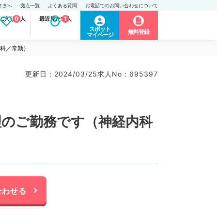
さまへ
拠点一覧
よくある質問
お電話でのお問い合わせについて
に入り求人
0
最近見た求人
1
スポット
無料登録
マイページ
内科／常勤）
更新日 : 2024/03/25
求人No : 695397
理のご勤務です（神経内科
合わせる