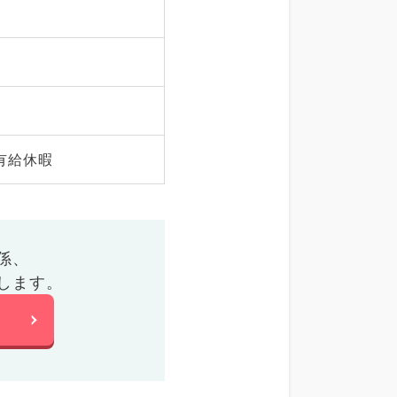
有給休暇
係、
します。