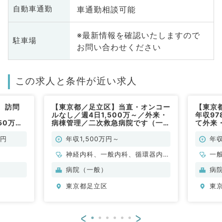
車通勤相談可能
自動車通勤
※最新情報を確認いたしますので
駐車場
お問い合わせください
この求人と条件が近い求人
、訪問
【東京都／足立区】当直・オンコー
【東京
ルなし／週4日1,500万～／外来・
年収97
150万円
病棟管理／二次救急病院です（一般
て外来
勤）
内科／常勤）
(一般内
万円
年収1,500万円～
年収
神経内科、一般内科、循環器内
一
科、呼吸器内科、消化器内科、内
病院（一般）
病
分泌・代謝内科、腎臓内科、老年
東京都足立区
東
内科、血液内科
<
>