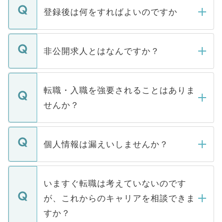
登録後は何をすればよいのですか
ご登録いただきましたら、弊社担当者がご
登録内容を確認し、その後メールもしくは
非公開求人とはなんですか？
お電話にて次のステップのご案内をいたし
ます。通常、5営業日以内にはご連絡をせて
マイナビDOCTORで取り扱っている求人の
いただきますので、しばらくお待ちくださ
うち約3割は、Webサイトからご覧いただ
転職・入職を強要されることはありま
い。
けない「非公開求人」です。非公開求人は
せんか？
下記の理由によって、一般には公開してい
ません。
転職・入職を強要することは一切ありませ
ん。また、仮に応募先から内定をいただい
個人情報は漏えいしませんか？
■応募殺到を避けるため 人気のある医療機
たとしても、ご本人が納得しない限り、内
関を公にしてしまうと、応募が殺到する場
定を承諾する必要はありません。内定先へ
個人情報が漏えいすることはありませんの
合があります。 選考を効率よく行うため
の辞退の連絡はキャリアパートナーが行い
で、ご安心ください。当サイトからの登録
いますぐ転職は考えていないのです
に、医療機関が求める条件に合った人材の
ますので、ご安心ください。
などで収集したご登録者様の個人情報は、
が、これからのキャリアを相談できま
みを人材紹介会社に依頼するケースが増え
ご本人のキャリアアップおよび転職活動の
ています。
すか？
支援を目的に使用いたします。お預かりし