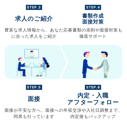
STEP.3
STEP.4
書類作成
求人のご紹介
面接対策
豊富な求人情報から、
あなた
応募書類の
添削や面接対策も
に合った求人を
ご紹介
徹底サポート
STEP.5
STEP.6
内定・入職
面接
アフターフォロー
面接が不安な方へ、
面接への
年収交渉や
入社日調整まで、
同席も
行っています
内定後もバックアップ