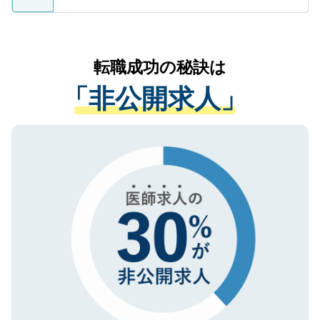
ているすべての個人データはご本人の許可
お気軽にご相談ください。先生専任のキャ
なく、医療機関側に開示したり、第三者に
リアパートナーが将来のご希望などをおう
提供することは一切ありません。また弊社
かがいして、現在の医療機関の状況や紹介
転職成功の秘訣は
は、個人情報の取り扱いについての厳密な
経験をまじえながら、適切なアドバイスを
管理基準を満たした事業者のみに付与され
「非公開求人」
させていただきます。すぐにご転職をされ
る、プライバシーマークを取得済みです。
ない方には、長期的なサポートが可能です
ご登録いただいた個人情報は、SSL（デー
ので、まずはご登録ください。
タ暗号化）によって保護されていますの
で、機密保持に関してもご安心ください。