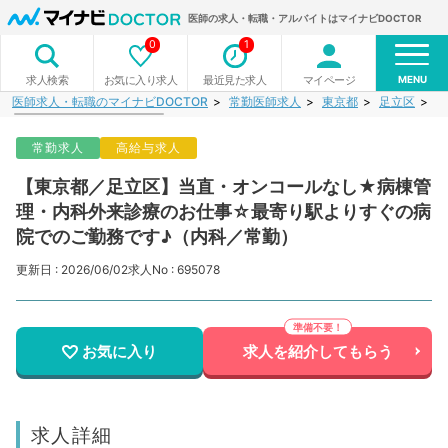
医師の求人・転職・アルバイトはマイナビDOCTOR
0
1
MENU
お気に入り求人
最近見た求人
マイページ
求人検索
医師求人・転職のマイナビDOCTOR
常勤医師求人
東京都
足立区
【
常勤求人
高給与求人
【東京都／足立区】当直・オンコールなし★病棟管
理・内科外来診療のお仕事☆最寄り駅よりすぐの病
院でのご勤務です♪（内科／常勤）
更新日 : 2026/06/02
求人No : 695078
お気に入り
求人を紹介してもらう
求人詳細