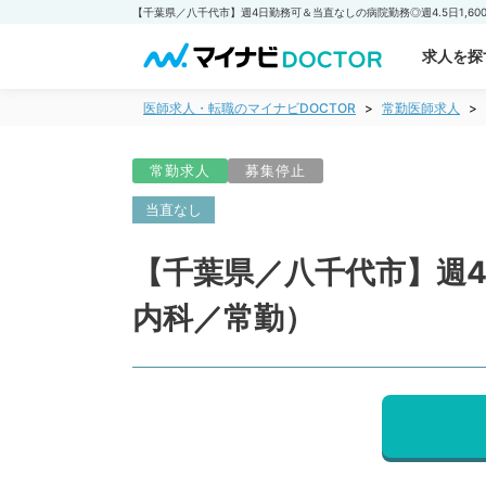
求人を探
医師求人・転職のマイナビDOCTOR
常勤医師求人
常勤求人
募集停止
当直なし
【千葉県／八千代市】週4
内科／常勤）