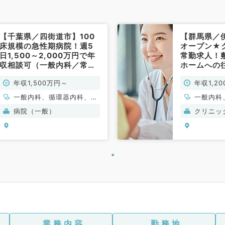
【千葉県／四街道市】100
【群馬県／
床規模の急性期病院！週5
オープン★
日1,500～2,000万円で年
常勤求人！
収相談可（一般内科／常
ホームへの
勤）
仕事◆週5日
年収1,500万円～
年収1,2
円～◎（内
一般内科、循環器内科、呼
一般内科
吸器内科、消化器内科、内
吸器内科
病院（一般）
クリニッ
分泌・代謝内科、腎臓内科
年内科
業務内容
勤務地