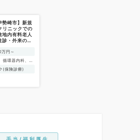
伊勢崎市】新規
クリニックでの
敷地内有料老人
往診・外来のお
年収1,200万
00万円～
科系／常勤）
、循環器内科、呼
、消化器内科、老
ク(保険診療)
手当/福利厚生