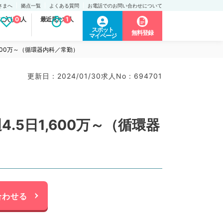
さまへ
拠点一覧
よくある質問
お電話でのお問い合わせについて
に入り求人
0
最近見た求人
1
スポット
無料登録
マイページ
600万～（循環器内科／常勤）
更新日 : 2024/01/30
求人No : 694701
5日1,600万～（循環器
合わせる