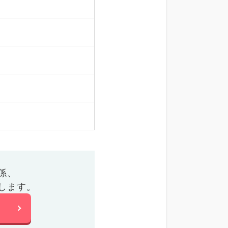
係、
します。