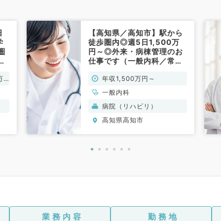
日
【高知県／高知市】駅から
学
徒歩圏内◎週5日1,500万
圏
円～◎外来・病棟管理のお
棟
仕事です（一般内科／常
内
勤）
万
年収1,500万円～
一般内科
病院（リハビリ）
高知県高知市
業務内容
勤務地