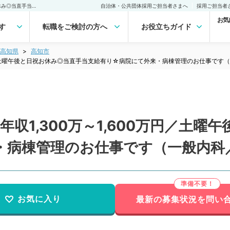
【高知県／高知市】週5日年収1,300万～1,600万円／土曜午後と日祝お休み◎当直手当支給有り☆病院にて外来・病棟管理のお仕事です（一般内科／常勤）の転職・求人｜医師の求人・転職・アルバイトは【マイナビDOCTOR】
自治体・公共団体採用ご担当者さまへ
採用ご担当者
お気
す
転職をご検討の方へ
お役立ちガイド
高知県
高知市
万円／土曜午後と日祝お休み◎当直手当支給有り☆病院にて外来・病棟管理のお仕事です
収1,300万～1,600万円／土曜
・病棟管理のお仕事です（一般内科
お気に入り
最新の募集状況を問い