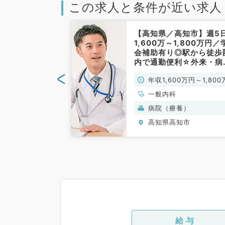
この求人と条件が近い求人
高知市】年収
【高知県／高知市】週5
円以上☆当直無！
1,600万～1,800万円／
診療のお仕事で
会補助有り◎駅から徒歩
／常勤）
内で通勤便利☆外来・病
管理のお仕事です（一般
<
0万円～
年収1,600万円～1,800
科／常勤）
円
、循環器内科、呼
一般内科
、消化器内科
病院（療養）
知市
高知県高知市
給与