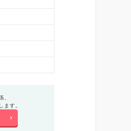
係、
します。