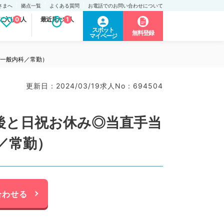
さまへ
拠点一覧
よくある質問
お電話でのお問い合わせについて
に入り求人
0
最近見た求人
1
スポット
無料登録
マイページ
（一般内科／常勤）
更新日 : 2024/03/19
求人No : 694504
午後と日祝お休み◎当直手当
／常勤）
合わせる