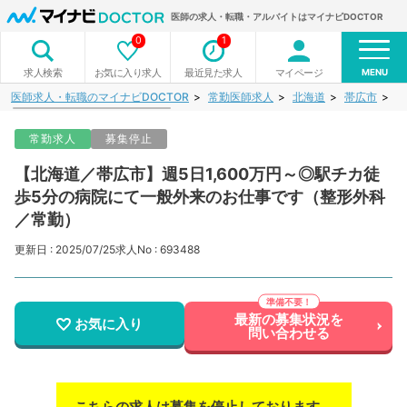
医師の求人・転職・アルバイトはマイナビDOCTOR
0
1
MENU
お気に入り求人
最近見た求人
マイページ
求人検索
医師求人・転職のマイナビDOCTOR
常勤医師求人
北海道
帯広市
【
常勤求人
募集停止
【北海道／帯広市】週5日1,600万円～◎駅チカ徒
歩5分の病院にて一般外来のお仕事です（整形外科
／常勤）
更新日 : 2025/07/25
求人No : 693488
最新の募集状況を
お気に入り
問い合わせる
こちらの求人は募集を停止しております。