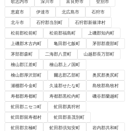
歌志内市
深川市
富良野市
登別市
恵庭市
伊達市
北広島市
石狩市
北斗市
石狩郡当別町
石狩郡新篠津村
松前郡松前町
松前郡福島町
上磯郡知内町
上磯郡木古内町
亀田郡七飯町
茅部郡鹿部町
茅部郡森町
二海郡八雲町
山越郡長万部町
檜山郡江差町
檜山郡上ノ国町
檜山郡厚沢部町
爾志郡乙部町
奥尻郡奥尻町
瀬棚郡今金町
久遠郡せたな町
島牧郡島牧村
寿都郡寿都町
寿都郡黒松内町
磯谷郡蘭越町
虻田郡ニセコ町
虻田郡真狩村
虻田郡留寿都村
虻田郡喜茂別町
虻田郡京極町
虻田郡倶知安町
岩内郡共和町