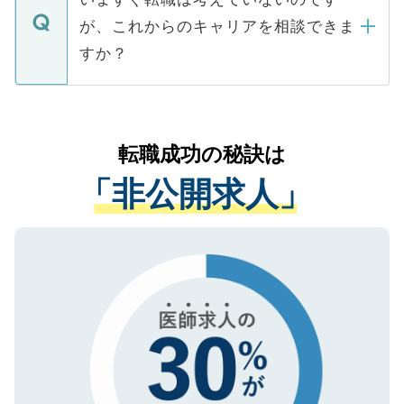
に、医療機関が求める条件に合った人材の
ますので、ご安心ください。
などで収集したご登録者様の個人情報は、
が、これからのキャリアを相談できま
みを人材紹介会社に依頼するケースが増え
ご本人のキャリアアップおよび転職活動の
ています。
すか？
支援を目的に使用いたします。お預かりし
ているすべての個人データはご本人の許可
お気軽にご相談ください。先生専任のキャ
なく、医療機関側に開示したり、第三者に
リアパートナーが将来のご希望などをおう
提供することは一切ありません。また弊社
かがいして、現在の医療機関の状況や紹介
転職成功の秘訣は
は、個人情報の取り扱いについての厳密な
経験をまじえながら、適切なアドバイスを
管理基準を満たした事業者のみに付与され
「非公開求人」
させていただきます。すぐにご転職をされ
る、プライバシーマークを取得済みです。
ない方には、長期的なサポートが可能です
ご登録いただいた個人情報は、SSL（デー
ので、まずはご登録ください。
タ暗号化）によって保護されていますの
で、機密保持に関してもご安心ください。