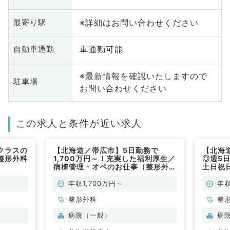
※詳細はお問い合わせください
最寄り駅
車通勤可能
自動車通勤
※最新情報を確認いたしますので
駐車場
お問い合わせください
この求人と条件が近い求人
クラスの
【北海道／帯広市】5日勤務で
【北海
整形外科
1,700万円～！充実した福利厚生／
◎週5日
病棟管理・オペのお仕事（整形外科
土日祝
／常勤）
勤）
年収1,700万円～
年収
整形外科
整
病院（一般）
病