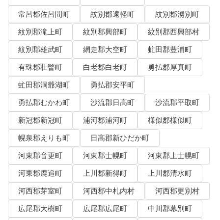
常呂郡佐呂間町
紋別郡遠軽町
紋別郡湧別町
紋別郡滝上町
紋別郡興部町
紋別郡西興部村
紋別郡雄武町
網走郡大空町
虻田郡豊浦町
有珠郡壮瞥町
白老郡白老町
勇払郡厚真町
虻田郡洞爺湖町
勇払郡安平町
勇払郡むかわ町
沙流郡日高町
沙流郡平取町
新冠郡新冠町
浦河郡浦河町
様似郡様似町
幌泉郡えりも町
日高郡新ひだか町
河東郡音更町
河東郡士幌町
河東郡上士幌町
河東郡鹿追町
上川郡新得町
上川郡清水町
河西郡芽室町
河西郡中札内村
河西郡更別村
広尾郡大樹町
広尾郡広尾町
中川郡幕別町