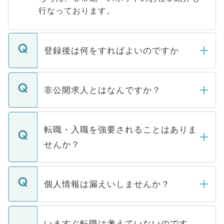
行なっております。
登録後は何をすればよいのですか
ご登録いただきましたら、弊社担当者がご
登録内容を確認し、その後メールもしくは
非公開求人とはなんですか？
お電話にて次のステップのご案内をいたし
ます。通常、5営業日以内にはご連絡をせて
マイナビDOCTORで取り扱っている求人の
いただきますので、しばらくお待ちくださ
うち約3割は、Webサイトからご覧いただ
転職・入職を強要されることはありま
い。
けない「非公開求人」です。非公開求人は
せんか？
下記の理由によって、一般には公開してい
ません。
転職・入職を強要することは一切ありませ
ん。また、仮に応募先から内定をいただい
個人情報は漏えいしませんか？
■応募殺到を避けるため 人気のある医療機
たとしても、ご本人が納得しない限り、内
関を公にしてしまうと、応募が殺到する場
定を承諾する必要はありません。内定先へ
個人情報が漏えいすることはありませんの
合があります。 選考を効率よく行うため
の辞退の連絡はキャリアパートナーが行い
で、ご安心ください。当サイトからの登録
いますぐ転職は考えていないのです