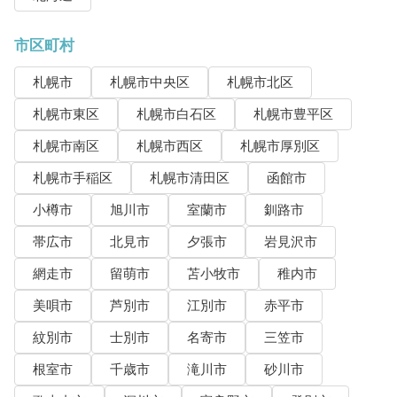
市区町村
札幌市
札幌市中央区
札幌市北区
札幌市東区
札幌市白石区
札幌市豊平区
札幌市南区
札幌市西区
札幌市厚別区
札幌市手稲区
札幌市清田区
函館市
小樽市
旭川市
室蘭市
釧路市
帯広市
北見市
夕張市
岩見沢市
網走市
留萌市
苫小牧市
稚内市
美唄市
芦別市
江別市
赤平市
紋別市
士別市
名寄市
三笠市
根室市
千歳市
滝川市
砂川市