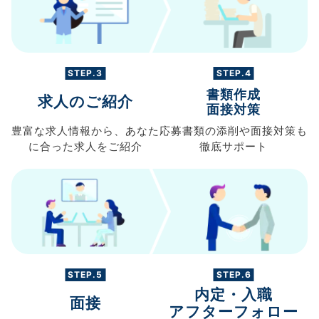
STEP.3
STEP.4
書類作成
求人のご紹介
面接対策
豊富な求人情報から、
あなた
応募書類の
添削や面接対策も
に合った求人を
ご紹介
徹底サポート
STEP.5
STEP.6
内定・入職
面接
アフターフォロー