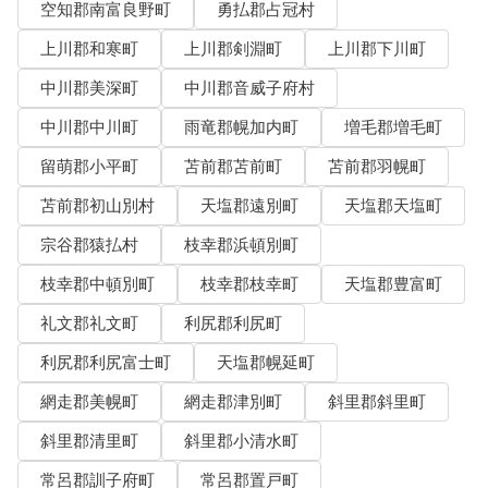
空知郡南富良野町
勇払郡占冠村
上川郡和寒町
上川郡剣淵町
上川郡下川町
中川郡美深町
中川郡音威子府村
中川郡中川町
雨竜郡幌加内町
増毛郡増毛町
留萌郡小平町
苫前郡苫前町
苫前郡羽幌町
苫前郡初山別村
天塩郡遠別町
天塩郡天塩町
宗谷郡猿払村
枝幸郡浜頓別町
枝幸郡中頓別町
枝幸郡枝幸町
天塩郡豊富町
礼文郡礼文町
利尻郡利尻町
利尻郡利尻富士町
天塩郡幌延町
網走郡美幌町
網走郡津別町
斜里郡斜里町
斜里郡清里町
斜里郡小清水町
常呂郡訓子府町
常呂郡置戸町