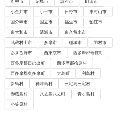
府中市
昭島市
調布市
町田市
小金井市
小平市
日野市
東村山市
国分寺市
国立市
福生市
狛江市
東大和市
清瀬市
東久留米市
武蔵村山市
多摩市
稲城市
羽村市
あきる野市
西東京市
西多摩郡瑞穂町
西多摩郡日の出町
西多摩郡檜原村
西多摩郡奥多摩町
大島町
利島村
新島村
神津島村
三宅島三宅村
御蔵島村
八丈島八丈町
青ヶ島村
小笠原村