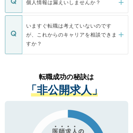
ん。また、仮に応募先から内定をいただい
個人情報は漏えいしませんか？
■応募殺到を避けるため 人気のある医療機
たとしても、ご本人が納得しない限り、内
関を公にしてしまうと、応募が殺到する場
定を承諾する必要はありません。内定先へ
個人情報が漏えいすることはありませんの
合があります。 選考を効率よく行うため
の辞退の連絡はキャリアパートナーが行い
で、ご安心ください。当サイトからの登録
いますぐ転職は考えていないのです
に、医療機関が求める条件に合った人材の
ますので、ご安心ください。
などで収集したご登録者様の個人情報は、
が、これからのキャリアを相談できま
みを人材紹介会社に依頼するケースが増え
ご本人のキャリアアップおよび転職活動の
ています。
すか？
支援を目的に使用いたします。お預かりし
ているすべての個人データはご本人の許可
お気軽にご相談ください。先生専任のキャ
なく、医療機関側に開示したり、第三者に
リアパートナーが将来のご希望などをおう
提供することは一切ありません。また弊社
かがいして、現在の医療機関の状況や紹介
転職成功の秘訣は
は、個人情報の取り扱いについての厳密な
経験をまじえながら、適切なアドバイスを
管理基準を満たした事業者のみに付与され
「非公開求人」
させていただきます。すぐにご転職をされ
る、プライバシーマークを取得済みです。
ない方には、長期的なサポートが可能です
ご登録いただいた個人情報は、SSL（デー
ので、まずはご登録ください。
タ暗号化）によって保護されていますの
で、機密保持に関してもご安心ください。