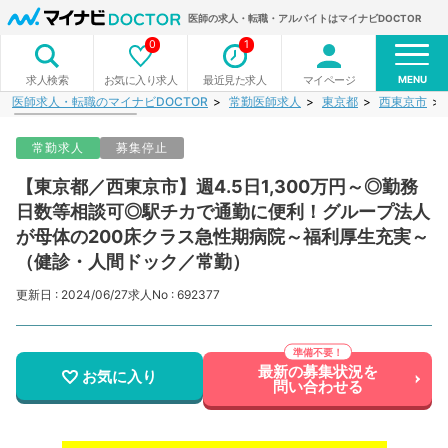
医師の求人・転職・アルバイトはマイナビDOCTOR
0
1
MENU
お気に入り求人
最近見た求人
マイページ
求人検索
医師求人・転職のマイナビDOCTOR
常勤医師求人
東京都
西東京市
常勤求人
募集停止
【東京都／西東京市】週4.5日1,300万円～◎勤務
日数等相談可◎駅チカで通勤に便利！グループ法人
が母体の200床クラス急性期病院～福利厚生充実～
（健診・人間ドック／常勤）
更新日 : 2024/06/27
求人No : 692377
最新の募集状況を
お気に入り
問い合わせる