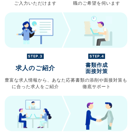
ご入力
いただけます
職の
ご希望を伺います
STEP.3
STEP.4
書類作成
求人のご紹介
面接対策
豊富な求人情報から、
あなた
応募書類の
添削や面接対策も
に合った求人を
ご紹介
徹底サポート