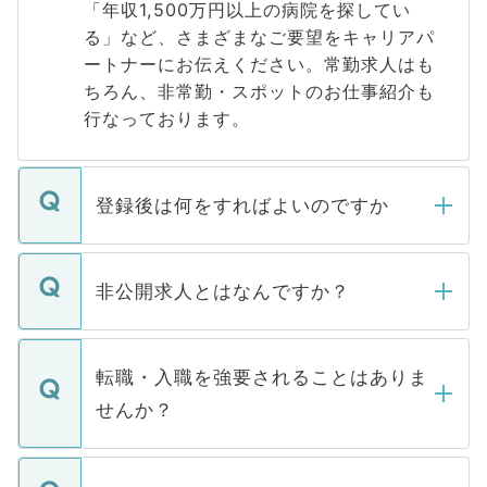
「年収1,500万円以上の病院を探してい
る」など、さまざまなご要望をキャリアパ
ートナーにお伝えください。常勤求人はも
ちろん、非常勤・スポットのお仕事紹介も
行なっております。
登録後は何をすればよいのですか
ご登録いただきましたら、弊社担当者がご
登録内容を確認し、その後メールもしくは
非公開求人とはなんですか？
お電話にて次のステップのご案内をいたし
ます。通常、5営業日以内にはご連絡をせて
マイナビDOCTORで取り扱っている求人の
いただきますので、しばらくお待ちくださ
うち約3割は、Webサイトからご覧いただ
転職・入職を強要されることはありま
い。
けない「非公開求人」です。非公開求人は
せんか？
下記の理由によって、一般には公開してい
ません。
転職・入職を強要することは一切ありませ