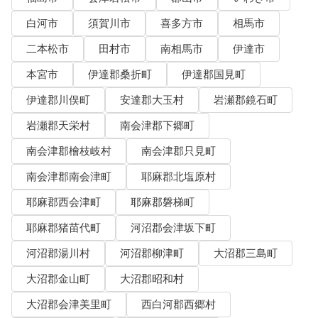
白河市
須賀川市
喜多方市
相馬市
二本松市
田村市
南相馬市
伊達市
本宮市
伊達郡桑折町
伊達郡国見町
伊達郡川俣町
安達郡大玉村
岩瀬郡鏡石町
岩瀬郡天栄村
南会津郡下郷町
南会津郡檜枝岐村
南会津郡只見町
南会津郡南会津町
耶麻郡北塩原村
耶麻郡西会津町
耶麻郡磐梯町
耶麻郡猪苗代町
河沼郡会津坂下町
河沼郡湯川村
河沼郡柳津町
大沼郡三島町
大沼郡金山町
大沼郡昭和村
大沼郡会津美里町
西白河郡西郷村