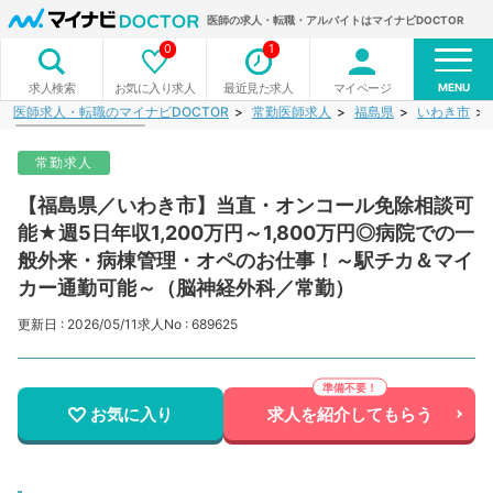
医師の求人・転職・アルバイトはマイナビDOCTOR
0
1
MENU
お気に入り求人
最近見た求人
マイページ
求人検索
医師求人・転職のマイナビDOCTOR
常勤医師求人
福島県
いわき市
常勤求人
【福島県／いわき市】当直・オンコール免除相談可
能★週5日年収1,200万円～1,800万円◎病院での一
般外来・病棟管理・オペのお仕事！～駅チカ＆マイ
カー通勤可能～（脳神経外科／常勤）
更新日 : 2026/05/11
求人No : 689625
お気に入り
求人を紹介してもらう