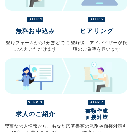
STEP.1
STEP.2
無料お申込み
ヒアリング
登録フォームから
1分ほどで
ご登録後、
アドバイザーが転
ご入力
いただけます
職の
ご希望を伺います
STEP.3
STEP.4
書類作成
求人のご紹介
面接対策
豊富な求人情報から、
あなた
応募書類の
添削や面接対策も