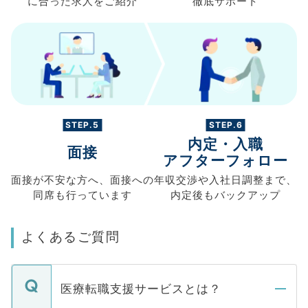
に合った求人を
ご紹介
徹底サポート
STEP.5
STEP.6
内定・入職
面接
アフターフォロー
面接が不安な方へ、
面接への
年収交渉や
入社日調整まで、
同席も
行っています
内定後もバックアップ
よくあるご質問
医療転職支援サービスとは？