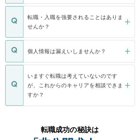
ます。通常、5営業日以内にはご連絡をせて
マイナビDOCTORで取り扱っている求人の
いただきますので、しばらくお待ちくださ
うち約3割は、Webサイトからご覧いただ
転職・入職を強要されることはありま
い。
けない「非公開求人」です。非公開求人は
せんか？
下記の理由によって、一般には公開してい
ません。
転職・入職を強要することは一切ありませ
ん。また、仮に応募先から内定をいただい
個人情報は漏えいしませんか？
■応募殺到を避けるため 人気のある医療機
たとしても、ご本人が納得しない限り、内
関を公にしてしまうと、応募が殺到する場
定を承諾する必要はありません。内定先へ
個人情報が漏えいすることはありませんの
合があります。 選考を効率よく行うため
の辞退の連絡はキャリアパートナーが行い
で、ご安心ください。当サイトからの登録
いますぐ転職は考えていないのです
に、医療機関が求める条件に合った人材の
ますので、ご安心ください。
などで収集したご登録者様の個人情報は、
が、これからのキャリアを相談できま
みを人材紹介会社に依頼するケースが増え
ご本人のキャリアアップおよび転職活動の
ています。
すか？
支援を目的に使用いたします。お預かりし
ているすべての個人データはご本人の許可
お気軽にご相談ください。先生専任のキャ
なく、医療機関側に開示したり、第三者に
リアパートナーが将来のご希望などをおう
提供することは一切ありません。また弊社
かがいして、現在の医療機関の状況や紹介
転職成功の秘訣は
は、個人情報の取り扱いについての厳密な
経験をまじえながら、適切なアドバイスを
管理基準を満たした事業者のみに付与され