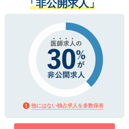
「非公開求人」
させていただきます。すぐにご転職をされ
る、プライバシーマークを取得済みです。
ない方には、長期的なサポートが可能です
ご登録いただいた個人情報は、SSL（デー
ので、まずはご登録ください。
タ暗号化）によって保護されていますの
で、機密保持に関してもご安心ください。
他にはない独占求人を多数保有