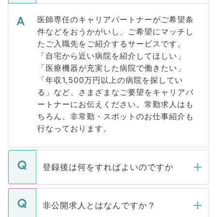
医師専任のキャリアパートナーがご希望条
件などをおうかがいし、ご希望にマッチし
たご入職先をご紹介するサービスです。
「自宅から近い病院を紹介してほしい」
「医療機器が充実した病院で働きたい」
「年収1,500万円以上の病院を探してい
る」など、さまざまなご要望をキャリアパ
ートナーにお伝えください。常勤求人はも
ちろん、非常勤・スポットのお仕事紹介も
行なっております。
登録後は何をすればよいのですか
ご登録いただきましたら、弊社担当者がご
登録内容を確認し、その後メールもしくは
非公開求人とはなんですか？
お電話にて次のステップのご案内をいたし