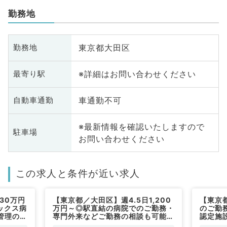
勤務地
東京都大田区
勤務地
※詳細はお問い合わせください
最寄り駅
車通勤不可
自動車通勤
※最新情報を確認いたしますので
駐車場
お問い合わせください
この求人と条件が近い求人
30万円
【東京都／大田区】週4.5日1,200
【東京
ックス病
万円～◎駅直結の病院でのご勤務・
のご勤務
管理のお
専門外来などご勤務の相談も可能で
認定施
～（内科
す（内科系／常勤）
（腎臓