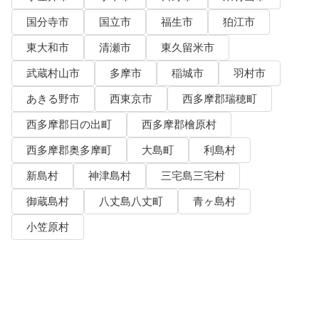
国分寺市
国立市
福生市
狛江市
東大和市
清瀬市
東久留米市
武蔵村山市
多摩市
稲城市
羽村市
あきる野市
西東京市
西多摩郡瑞穂町
西多摩郡日の出町
西多摩郡檜原村
西多摩郡奥多摩町
大島町
利島村
新島村
神津島村
三宅島三宅村
御蔵島村
八丈島八丈町
青ヶ島村
小笠原村