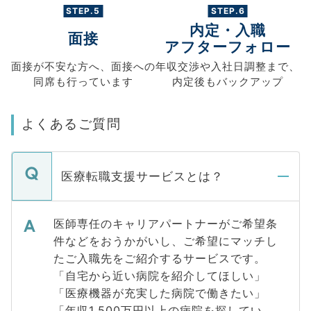
STEP.5
STEP.6
内定・入職
面接
アフターフォロー
面接が不安な方へ、
面接への
年収交渉や
入社日調整まで、
同席も
行っています
内定後もバックアップ
よくあるご質問
医療転職支援サービスとは？
医師専任のキャリアパートナーがご希望条
件などをおうかがいし、ご希望にマッチし
たご入職先をご紹介するサービスです。
「自宅から近い病院を紹介してほしい」
「医療機器が充実した病院で働きたい」
「年収1,500万円以上の病院を探してい