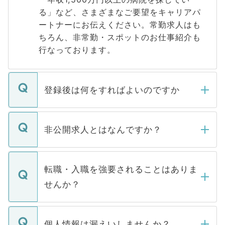
る」など、さまざまなご要望をキャリアパ
ートナーにお伝えください。常勤求人はも
ちろん、非常勤・スポットのお仕事紹介も
行なっております。
登録後は何をすればよいのですか
ご登録いただきましたら、弊社担当者がご
登録内容を確認し、その後メールもしくは
非公開求人とはなんですか？
お電話にて次のステップのご案内をいたし
ます。通常、5営業日以内にはご連絡をせて
マイナビDOCTORで取り扱っている求人の
いただきますので、しばらくお待ちくださ
うち約3割は、Webサイトからご覧いただ
転職・入職を強要されることはありま
い。
けない「非公開求人」です。非公開求人は
せんか？
下記の理由によって、一般には公開してい
ません。
転職・入職を強要することは一切ありませ
ん。また、仮に応募先から内定をいただい
個人情報は漏えいしませんか？