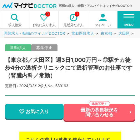
医師の求人・転職・アルバイトはマイナビDOCTOR
0
1
MENU
お気に入り求人
最近見た求人
マイページ
求人検索
医師求人・転職のマイナビDOCTOR
常勤医師求人
東京都
大田区
【
常勤求人
募集停止
【東京都／大田区】週3日1,000万円～◎駅チカ徒
歩4分の透析クリニックにて透析管理のお仕事です
（腎臓内科／常勤）
更新日 : 2024/03/12
求人No : 689163
最新の募集状況を
お気に入り
問い合わせる
こちらの求人は募集を停止しております。