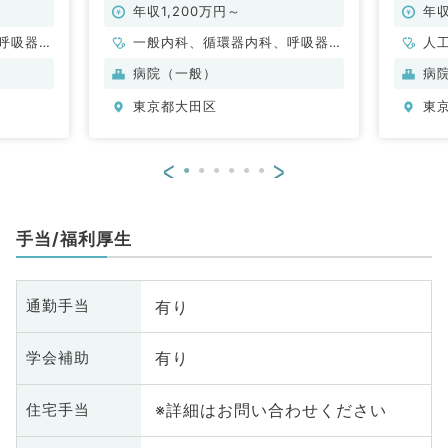
年収1,200万円～
年収
呼吸器内
一般内科、循環器内科、呼吸器内
人
・代謝内
科、消化器内科、腎臓内科
病院（一般）
病
東京都大田区
東
<
>
手当/福利厚生
有り
通勤手当
有り
学会補助
※詳細はお問い合わせください
住宅手当