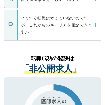
■応募殺到を避けるため 人気のある医療機
たとしても、ご本人が納得しない限り、内
関を公にしてしまうと、応募が殺到する場
定を承諾する必要はありません。内定先へ
個人情報が漏えいすることはありませんの
合があります。 選考を効率よく行うため
の辞退の連絡はキャリアパートナーが行い
で、ご安心ください。当サイトからの登録
いますぐ転職は考えていないのです
に、医療機関が求める条件に合った人材の
ますので、ご安心ください。
などで収集したご登録者様の個人情報は、
が、これからのキャリアを相談できま
みを人材紹介会社に依頼するケースが増え
ご本人のキャリアアップおよび転職活動の
ています。
すか？
支援を目的に使用いたします。お預かりし
ているすべての個人データはご本人の許可
お気軽にご相談ください。先生専任のキャ
なく、医療機関側に開示したり、第三者に
リアパートナーが将来のご希望などをおう
提供することは一切ありません。また弊社
かがいして、現在の医療機関の状況や紹介
転職成功の秘訣は
は、個人情報の取り扱いについての厳密な
経験をまじえながら、適切なアドバイスを
管理基準を満たした事業者のみに付与され
「非公開求人」
させていただきます。すぐにご転職をされ
る、プライバシーマークを取得済みです。
ない方には、長期的なサポートが可能です
ご登録いただいた個人情報は、SSL（デー
ので、まずはご登録ください。
タ暗号化）によって保護されていますの
で、機密保持に関してもご安心ください。