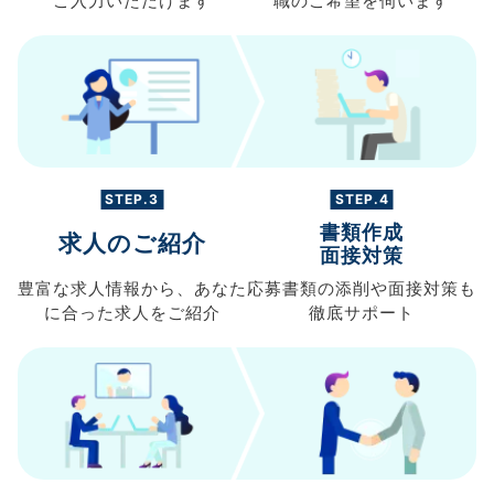
ご入力
いただけます
職の
ご希望を伺います
STEP.3
STEP.4
書類作成
求人のご紹介
面接対策
豊富な求人情報から、
あなた
応募書類の
添削や面接対策も
に合った求人を
ご紹介
徹底サポート