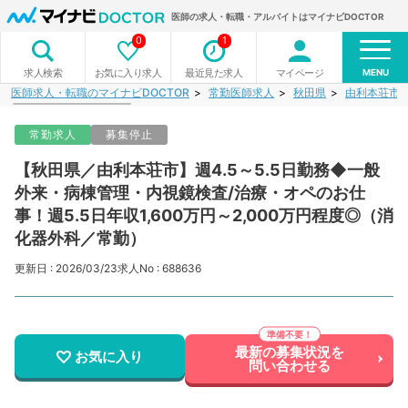
医師の求人・転職・アルバイトはマイナビDOCTOR
0
1
MENU
お気に入り求人
最近見た求人
マイページ
求人検索
医師求人・転職のマイナビDOCTOR
常勤医師求人
秋田県
由利本荘市
常勤求人
募集停止
【秋田県／由利本荘市】週4.5～5.5日勤務◆一般
外来・病棟管理・内視鏡検査/治療・オペのお仕
事！週5.5日年収1,600万円～2,000万円程度◎（消
化器外科／常勤）
更新日 : 2026/03/23
求人No : 688636
最新の募集状況を
お気に入り
問い合わせる