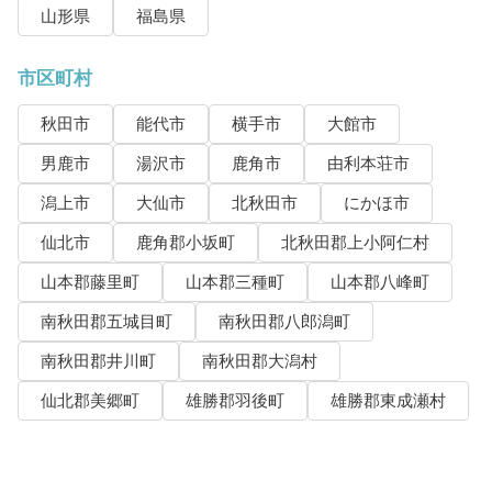
山形県
福島県
市区町村
秋田市
能代市
横手市
大館市
男鹿市
湯沢市
鹿角市
由利本荘市
潟上市
大仙市
北秋田市
にかほ市
仙北市
鹿角郡小坂町
北秋田郡上小阿仁村
山本郡藤里町
山本郡三種町
山本郡八峰町
南秋田郡五城目町
南秋田郡八郎潟町
南秋田郡井川町
南秋田郡大潟村
仙北郡美郷町
雄勝郡羽後町
雄勝郡東成瀬村