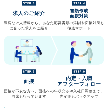
STEP.3
STEP.4
書類作成
求人のご紹介
面接対策
豊富な求人情報から、
あなた
応募書類の
添削や面接対策も
に合った求人を
ご紹介
徹底サポート
STEP.5
STEP.6
内定・入職
面接
アフターフォロー
面接が不安な方へ、
面接への
年収交渉や
入社日調整まで、
同席も
行っています
内定後もバックアップ