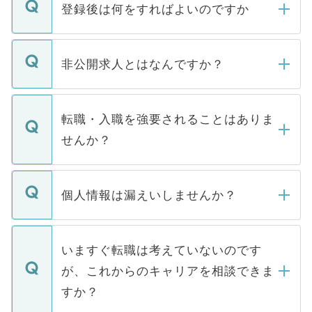
登録後は何をすればよいのですか
ご登録いただきましたら、弊社担当者がご
登録内容を確認し、その後メールもしくは
非公開求人とはなんですか？
お電話にて次のステップのご案内をいたし
ます。通常、5営業日以内にはご連絡をせて
マイナビDOCTORで取り扱っている求人の
いただきますので、しばらくお待ちくださ
うち約3割は、Webサイトからご覧いただ
転職・入職を強要されることはありま
い。
けない「非公開求人」です。非公開求人は
せんか？
下記の理由によって、一般には公開してい
ません。
転職・入職を強要することは一切ありませ
ん。また、仮に応募先から内定をいただい
個人情報は漏えいしませんか？
■応募殺到を避けるため 人気のある医療機
たとしても、ご本人が納得しない限り、内
関を公にしてしまうと、応募が殺到する場
定を承諾する必要はありません。内定先へ
個人情報が漏えいすることはありませんの
合があります。 選考を効率よく行うため
の辞退の連絡はキャリアパートナーが行い
で、ご安心ください。当サイトからの登録
いますぐ転職は考えていないのです
に、医療機関が求める条件に合った人材の
ますので、ご安心ください。
などで収集したご登録者様の個人情報は、
が、これからのキャリアを相談できま
みを人材紹介会社に依頼するケースが増え
ご本人のキャリアアップおよび転職活動の
ています。
すか？
支援を目的に使用いたします。お預かりし