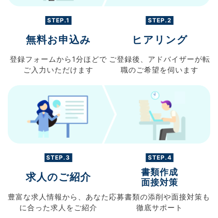
STEP.1
STEP.2
無料お申込み
ヒアリング
登録フォームから
1分ほどで
ご登録後、
アドバイザーが転
ご入力
いただけます
職の
ご希望を伺います
STEP.3
STEP.4
書類作成
求人のご紹介
面接対策
豊富な求人情報から、
あなた
応募書類の
添削や面接対策も
に合った求人を
ご紹介
徹底サポート