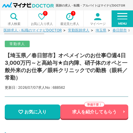
医師の求人・転職・アルバイトはマイナビDOCTOR
0
1
MENU
お気に入り求人
最近見た求人
マイページ
求人検索
医師求人・転職のマイナビDOCTOR
常勤医師求人
埼玉県
春日部市
常勤求人
【埼玉県／春日部市】オペメインのお仕事◎週4日
3,000万円～と高給与★白内障、硝子体のオペと一
般外来のお仕事／眼科クリニックでの勤務（眼科／
常勤）
更新日 : 2026/07/07
求人No : 688562
お気に入り
求人を紹介してもらう