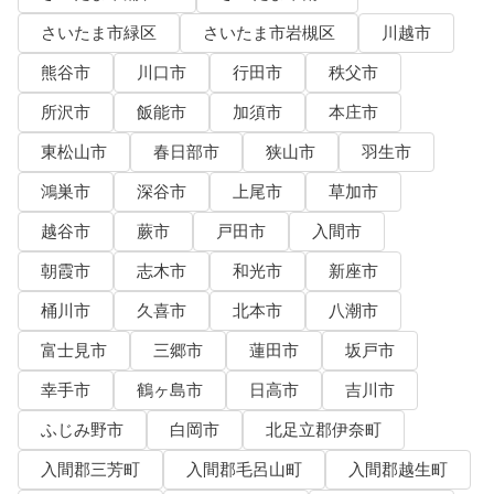
さいたま市緑区
さいたま市岩槻区
川越市
熊谷市
川口市
行田市
秩父市
所沢市
飯能市
加須市
本庄市
東松山市
春日部市
狭山市
羽生市
鴻巣市
深谷市
上尾市
草加市
越谷市
蕨市
戸田市
入間市
朝霞市
志木市
和光市
新座市
桶川市
久喜市
北本市
八潮市
富士見市
三郷市
蓮田市
坂戸市
幸手市
鶴ヶ島市
日高市
吉川市
ふじみ野市
白岡市
北足立郡伊奈町
入間郡三芳町
入間郡毛呂山町
入間郡越生町