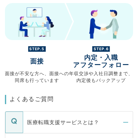
STEP.5
STEP.6
内定・入職
面接
アフターフォロー
面接が不安な方へ、
面接への
年収交渉や
入社日調整まで、
同席も
行っています
内定後もバックアップ
よくあるご質問
医療転職支援サービスとは？