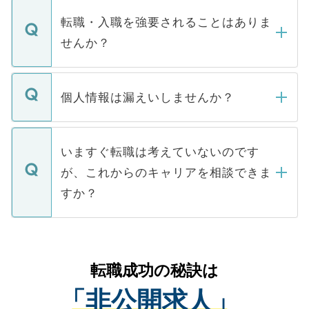
マイナビDOCTORで取り扱っている求人の
いただきますので、しばらくお待ちくださ
うち約3割は、Webサイトからご覧いただ
転職・入職を強要されることはありま
い。
けない「非公開求人」です。非公開求人は
せんか？
下記の理由によって、一般には公開してい
ません。
転職・入職を強要することは一切ありませ
ん。また、仮に応募先から内定をいただい
個人情報は漏えいしませんか？
■応募殺到を避けるため 人気のある医療機
たとしても、ご本人が納得しない限り、内
関を公にしてしまうと、応募が殺到する場
定を承諾する必要はありません。内定先へ
個人情報が漏えいすることはありませんの
合があります。 選考を効率よく行うため
の辞退の連絡はキャリアパートナーが行い
で、ご安心ください。当サイトからの登録
いますぐ転職は考えていないのです
に、医療機関が求める条件に合った人材の
ますので、ご安心ください。
などで収集したご登録者様の個人情報は、
が、これからのキャリアを相談できま
みを人材紹介会社に依頼するケースが増え
ご本人のキャリアアップおよび転職活動の
ています。
すか？
支援を目的に使用いたします。お預かりし
ているすべての個人データはご本人の許可
お気軽にご相談ください。先生専任のキャ
なく、医療機関側に開示したり、第三者に
リアパートナーが将来のご希望などをおう
提供することは一切ありません。また弊社
かがいして、現在の医療機関の状況や紹介
転職成功の秘訣は
は、個人情報の取り扱いについての厳密な
経験をまじえながら、適切なアドバイスを
管理基準を満たした事業者のみに付与され
「非公開求人」
させていただきます。すぐにご転職をされ
る、プライバシーマークを取得済みです。