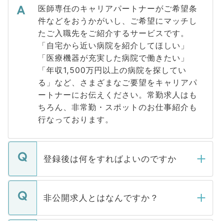
医師専任のキャリアパートナーがご希望条
件などをおうかがいし、ご希望にマッチし
たご入職先をご紹介するサービスです。
「自宅から近い病院を紹介してほしい」
「医療機器が充実した病院で働きたい」
「年収1,500万円以上の病院を探してい
る」など、さまざまなご要望をキャリアパ
ートナーにお伝えください。常勤求人はも
ちろん、非常勤・スポットのお仕事紹介も
行なっております。
登録後は何をすればよいのですか
ご登録いただきましたら、弊社担当者がご
登録内容を確認し、その後メールもしくは
非公開求人とはなんですか？
お電話にて次のステップのご案内をいたし
ます。通常、5営業日以内にはご連絡をせて