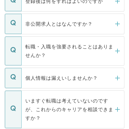
登録後は何をすればよいのですか
ご登録いただきましたら、弊社担当者がご
登録内容を確認し、その後メールもしくは
非公開求人とはなんですか？
お電話にて次のステップのご案内をいたし
ます。通常、5営業日以内にはご連絡をせて
マイナビDOCTORで取り扱っている求人の
いただきますので、しばらくお待ちくださ
うち約3割は、Webサイトからご覧いただ
転職・入職を強要されることはありま
い。
けない「非公開求人」です。非公開求人は
せんか？
下記の理由によって、一般には公開してい
ません。
転職・入職を強要することは一切ありませ
ん。また、仮に応募先から内定をいただい
個人情報は漏えいしませんか？
■応募殺到を避けるため 人気のある医療機
たとしても、ご本人が納得しない限り、内
関を公にしてしまうと、応募が殺到する場
定を承諾する必要はありません。内定先へ
個人情報が漏えいすることはありませんの
合があります。 選考を効率よく行うため
の辞退の連絡はキャリアパートナーが行い
で、ご安心ください。当サイトからの登録
いますぐ転職は考えていないのです
に、医療機関が求める条件に合った人材の
ますので、ご安心ください。
などで収集したご登録者様の個人情報は、
が、これからのキャリアを相談できま
みを人材紹介会社に依頼するケースが増え
ご本人のキャリアアップおよび転職活動の
ています。
すか？
支援を目的に使用いたします。お預かりし
ているすべての個人データはご本人の許可