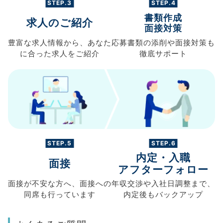
STEP.3
STEP.4
書類作成
求人のご紹介
面接対策
豊富な求人情報から、
あなた
応募書類の
添削や面接対策も
に合った求人を
ご紹介
徹底サポート
STEP.5
STEP.6
内定・入職
面接
アフターフォロー
面接が不安な方へ、
面接への
年収交渉や
入社日調整まで、
同席も
行っています
内定後もバックアップ