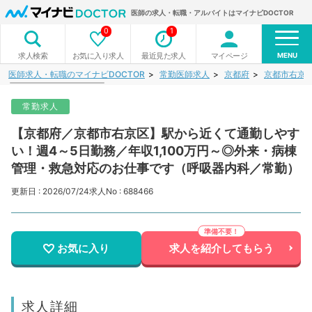
医師の求人・転職・アルバイトはマイナビDOCTOR
0
1
MENU
お気に入り求人
最近見た求人
マイページ
求人検索
医師求人・転職のマイナビDOCTOR
常勤医師求人
京都府
京都市右京
常勤求人
【京都府／京都市右京区】駅から近くて通勤しやす
い！週4～5日勤務／年収1,100万円～◎外来・病棟
管理・救急対応のお仕事です（呼吸器内科／常勤）
更新日 : 2026/07/24
求人No : 688466
お気に入り
求人を紹介してもらう
求人詳細