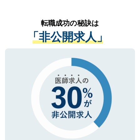
お気軽にご相談ください。先生専任のキャ
なく、医療機関側に開示したり、第三者に
リアパートナーが将来のご希望などをおう
提供することは一切ありません。また弊社
かがいして、現在の医療機関の状況や紹介
転職成功の秘訣は
は、個人情報の取り扱いについての厳密な
経験をまじえながら、適切なアドバイスを
管理基準を満たした事業者のみに付与され
「非公開求人」
させていただきます。すぐにご転職をされ
る、プライバシーマークを取得済みです。
ない方には、長期的なサポートが可能です
ご登録いただいた個人情報は、SSL（デー
ので、まずはご登録ください。
タ暗号化）によって保護されていますの
で、機密保持に関してもご安心ください。