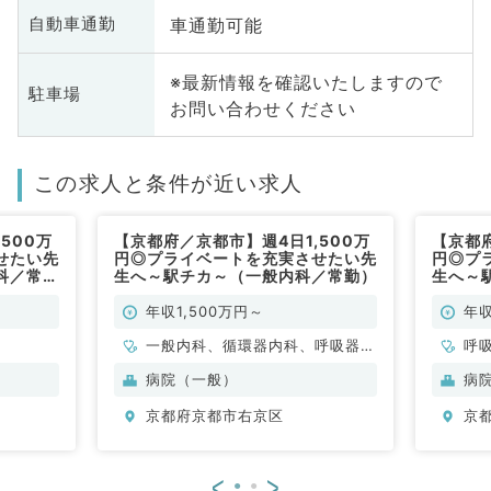
車通勤可能
自動車通勤
※最新情報を確認いたしますので
駐車場
お問い合わせください
この求人と条件が近い求人
500万
【京都府／京都市】週4日1,500万
【京都府
せたい先
円◎プライベートを充実させたい先
円◎プ
科／常
生へ～駅チカ～（一般内科／常勤）
生へ～
勤）
年収1,500万円～
年収
一般内科、循環器内科、呼吸器内
呼
科、消化器内科
病院（一般）
病
京都府京都市右京区
京
<
>