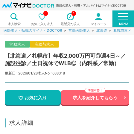
医師の求人・転職・アルバイトはマイナビDOCTOR
0
1
MENU
お気に入り求人
最近見た求人
マイページ
求人検索
医師求人・転職のマイナビDOCTOR
常勤医師求人
北海道
札幌市東区
常勤求人
高給与求人
【北海道／札幌市】年収2,000万円可◎週4日～／
施設往診／土日祝休でWLB◎（内科系／常勤）
更新日 : 2026/01/28
求人No : 688318
お気に入り
求人を紹介してもらう
求人詳細