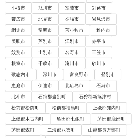
小樽市
旭川市
室蘭市
釧路市
帯広市
北見市
夕張市
岩見沢市
網走市
留萌市
苫小牧市
稚内市
美唄市
芦別市
江別市
赤平市
紋別市
士別市
名寄市
三笠市
根室市
千歳市
滝川市
砂川市
歌志内市
深川市
富良野市
登別市
恵庭市
伊達市
北広島市
石狩市
北斗市
石狩郡当別町
石狩郡新篠津村
松前郡松前町
松前郡福島町
上磯郡知内町
上磯郡木古内町
亀田郡七飯町
茅部郡鹿部町
茅部郡森町
二海郡八雲町
山越郡長万部町