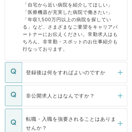
「自宅から近い病院を紹介してほしい」
「医療機器が充実した病院で働きたい」
「年収1,500万円以上の病院を探してい
る」など、さまざまなご要望をキャリアパ
ートナーにお伝えください。常勤求人はも
ちろん、非常勤・スポットのお仕事紹介も
行なっております。
登録後は何をすればよいのですか
ご登録いただきましたら、弊社担当者がご
登録内容を確認し、その後メールもしくは
非公開求人とはなんですか？
お電話にて次のステップのご案内をいたし
ます。通常、5営業日以内にはご連絡をせて
マイナビDOCTORで取り扱っている求人の
いただきますので、しばらくお待ちくださ
うち約3割は、Webサイトからご覧いただ
転職・入職を強要されることはありま
い。
けない「非公開求人」です。非公開求人は
せんか？