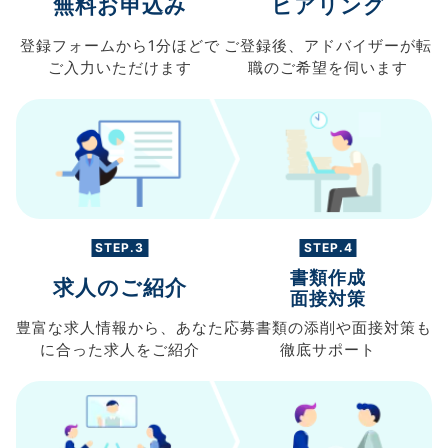
無料お申込み
ヒアリング
登録フォームから
1分ほどで
ご登録後、
アドバイザーが転
ご入力
いただけます
職の
ご希望を伺います
STEP.3
STEP.4
書類作成
求人のご紹介
面接対策
豊富な求人情報から、
あなた
応募書類の
添削や面接対策も
に合った求人を
ご紹介
徹底サポート