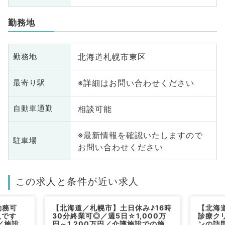
勤務地
北海道札幌市東区
勤務地
※詳細はお問い合わせください
最寄り駅
相談可能
自動車通勤
※最新情報を確認いたしますので
駐車場
お問い合わせください
この求人と条件が近い求人
勤務可
【北海道／札幌市】土日休み♪16時
【北海
人です
30分終業可◎／週5日☆1,000万
診療ク
円／施設往
円～1,200万円／介護施設での施設
ンの訪