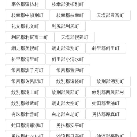
宗谷郡猿払村
枝幸郡浜頓別町
枝幸郡中頓別町
枝幸郡枝幸町
天塩郡豊富町
礼文郡礼文町
利尻郡利尻町
利尻郡利尻富士町
天塩郡幌延町
網走郡美幌町
網走郡津別町
斜里郡斜里町
斜里郡清里町
斜里郡小清水町
常呂郡訓子府町
常呂郡置戸町
常呂郡佐呂間町
紋別郡遠軽町
紋別郡湧別町
紋別郡滝上町
紋別郡興部町
紋別郡西興部村
紋別郡雄武町
網走郡大空町
虻田郡豊浦町
有珠郡壮瞥町
白老郡白老町
勇払郡厚真町
虻田郡洞爺湖町
勇払郡安平町
勇払郡むかわ町
沙流郡日高町
沙流郡平取町