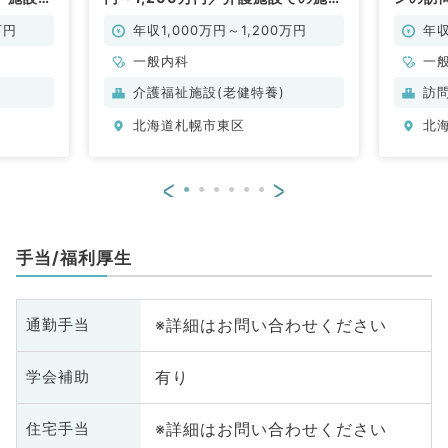
常勤・訪
管理のお仕事です（一般内科／常
問診療
勤）
万円
年収1,000万円～1,200万円
年収
一般内科
一
介護福祉施設(老健特養)
訪
北海道札幌市東区
北
<
>
手当/福利厚生
※詳細はお問い合わせください
通勤手当
有り
学会補助
※詳細はお問い合わせください
住宅手当