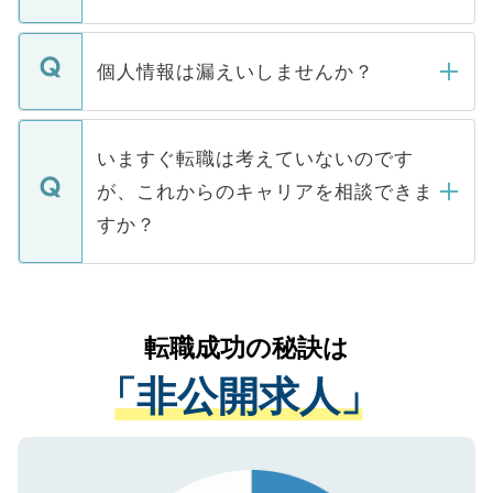
下記の理由によって、一般には公開してい
ません。
転職・入職を強要することは一切ありませ
ん。また、仮に応募先から内定をいただい
個人情報は漏えいしませんか？
■応募殺到を避けるため 人気のある医療機
たとしても、ご本人が納得しない限り、内
関を公にしてしまうと、応募が殺到する場
定を承諾する必要はありません。内定先へ
個人情報が漏えいすることはありませんの
合があります。 選考を効率よく行うため
の辞退の連絡はキャリアパートナーが行い
で、ご安心ください。当サイトからの登録
いますぐ転職は考えていないのです
に、医療機関が求める条件に合った人材の
ますので、ご安心ください。
などで収集したご登録者様の個人情報は、
が、これからのキャリアを相談できま
みを人材紹介会社に依頼するケースが増え
ご本人のキャリアアップおよび転職活動の
ています。
すか？
支援を目的に使用いたします。お預かりし
ているすべての個人データはご本人の許可
お気軽にご相談ください。先生専任のキャ
なく、医療機関側に開示したり、第三者に
リアパートナーが将来のご希望などをおう
提供することは一切ありません。また弊社
かがいして、現在の医療機関の状況や紹介
転職成功の秘訣は
は、個人情報の取り扱いについての厳密な
経験をまじえながら、適切なアドバイスを
管理基準を満たした事業者のみに付与され
「非公開求人」
させていただきます。すぐにご転職をされ
る、プライバシーマークを取得済みです。
ない方には、長期的なサポートが可能です
ご登録いただいた個人情報は、SSL（デー
ので、まずはご登録ください。
タ暗号化）によって保護されていますの
で、機密保持に関してもご安心ください。