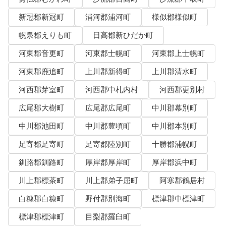
新冠郡新冠町
浦河郡浦河町
様似郡様似町
幌泉郡えりも町
日高郡新ひだか町
河東郡音更町
河東郡士幌町
河東郡上士幌町
河東郡鹿追町
上川郡新得町
上川郡清水町
河西郡芽室町
河西郡中札内村
河西郡更別村
広尾郡大樹町
広尾郡広尾町
中川郡幕別町
中川郡池田町
中川郡豊頃町
中川郡本別町
足寄郡足寄町
足寄郡陸別町
十勝郡浦幌町
釧路郡釧路町
厚岸郡厚岸町
厚岸郡浜中町
川上郡標茶町
川上郡弟子屈町
阿寒郡鶴居村
白糠郡白糠町
野付郡別海町
標津郡中標津町
標津郡標津町
目梨郡羅臼町