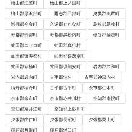
檜山郡江差町
檜山郡上ノ国町
檜山郡厚沢部町
爾志郡乙部町
奥尻郡奥尻町
瀬棚郡今金町
久遠郡せたな町
島牧郡島牧村
寿都郡寿都町
寿都郡黒松内町
磯谷郡蘭越町
虻田郡ニセコ町
虻田郡真狩村
虻田郡留寿都村
虻田郡喜茂別町
虻田郡京極町
虻田郡倶知安町
岩内郡共和町
岩内郡岩内町
古宇郡泊村
古宇郡神恵内村
積丹郡積丹町
古平郡古平町
余市郡仁木町
余市郡余市町
余市郡赤井川村
空知郡南幌町
空知郡奈井江町
空知郡上砂川町
夕張郡由仁町
夕張郡長沼町
夕張郡栗山町
樺戸郡月形町
樺戸郡浦臼町