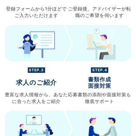
登録フォームから
1分ほどで
ご登録後、
アドバイザーが転
ご入力
いただけます
職の
ご希望を伺います
STEP.3
STEP.4
書類作成
求人のご紹介
面接対策
豊富な求人情報から、
あなた
応募書類の
添削や面接対策も
に合った求人を
ご紹介
徹底サポート