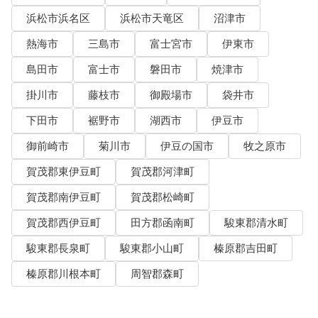
浜松市浜名区
浜松市天竜区
沼津市
熱海市
三島市
富士宮市
伊東市
島田市
富士市
磐田市
焼津市
掛川市
藤枝市
御殿場市
袋井市
下田市
裾野市
湖西市
伊豆市
御前崎市
菊川市
伊豆の国市
牧之原市
賀茂郡東伊豆町
賀茂郡河津町
賀茂郡南伊豆町
賀茂郡松崎町
賀茂郡西伊豆町
田方郡函南町
駿東郡清水町
駿東郡長泉町
駿東郡小山町
榛原郡吉田町
榛原郡川根本町
周智郡森町