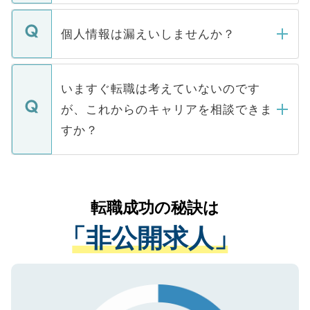
ません。
転職・入職を強要することは一切ありませ
ん。また、仮に応募先から内定をいただい
個人情報は漏えいしませんか？
■応募殺到を避けるため 人気のある医療機
たとしても、ご本人が納得しない限り、内
関を公にしてしまうと、応募が殺到する場
定を承諾する必要はありません。内定先へ
個人情報が漏えいすることはありませんの
合があります。 選考を効率よく行うため
の辞退の連絡はキャリアパートナーが行い
で、ご安心ください。当サイトからの登録
いますぐ転職は考えていないのです
に、医療機関が求める条件に合った人材の
ますので、ご安心ください。
などで収集したご登録者様の個人情報は、
が、これからのキャリアを相談できま
みを人材紹介会社に依頼するケースが増え
ご本人のキャリアアップおよび転職活動の
ています。
すか？
支援を目的に使用いたします。お預かりし
ているすべての個人データはご本人の許可
お気軽にご相談ください。先生専任のキャ
なく、医療機関側に開示したり、第三者に
リアパートナーが将来のご希望などをおう
提供することは一切ありません。また弊社
かがいして、現在の医療機関の状況や紹介
転職成功の秘訣は
は、個人情報の取り扱いについての厳密な
経験をまじえながら、適切なアドバイスを
管理基準を満たした事業者のみに付与され
「非公開求人」
させていただきます。すぐにご転職をされ
る、プライバシーマークを取得済みです。
ない方には、長期的なサポートが可能です
ご登録いただいた個人情報は、SSL（デー
ので、まずはご登録ください。
タ暗号化）によって保護されていますの
で、機密保持に関してもご安心ください。