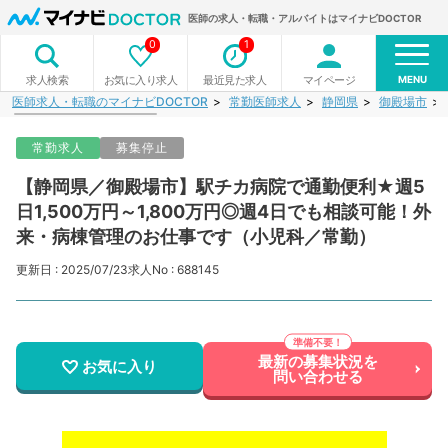
医師の求人・転職・アルバイトはマイナビDOCTOR
0
1
MENU
お気に入り求人
最近見た求人
マイページ
求人検索
医師求人・転職のマイナビDOCTOR
常勤医師求人
静岡県
御殿場市
常勤求人
募集停止
【静岡県／御殿場市】駅チカ病院で通勤便利★週5
日1,500万円～1,800万円◎週4日でも相談可能！外
来・病棟管理のお仕事です（小児科／常勤）
更新日 : 2025/07/23
求人No : 688145
最新の募集状況を
お気に入り
問い合わせる