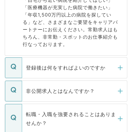
「医療機器が充実した病院で働きたい」
「年収1,500万円以上の病院を探してい
る」など、さまざまなご要望をキャリアパ
ートナーにお伝えください。常勤求人はも
ちろん、非常勤・スポットのお仕事紹介も
行なっております。
登録後は何をすればよいのですか
ご登録いただきましたら、弊社担当者がご
登録内容を確認し、その後メールもしくは
非公開求人とはなんですか？
お電話にて次のステップのご案内をいたし
ます。通常、5営業日以内にはご連絡をせて
マイナビDOCTORで取り扱っている求人の
いただきますので、しばらくお待ちくださ
うち約3割は、Webサイトからご覧いただ
転職・入職を強要されることはありま
い。
けない「非公開求人」です。非公開求人は
せんか？
下記の理由によって、一般には公開してい