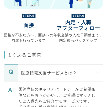
STEP.5
STEP.6
内定・入職
面接
アフターフォロー
面接が不安な方へ、
面接への
年収交渉や
入社日調整まで、
同席も
行っています
内定後もバックアップ
よくあるご質問
医療転職支援サービスとは？
医師専任のキャリアパートナーがご希望条
件などをおうかがいし、ご希望にマッチし
たご入職先をご紹介するサービスです。
「自宅から近い病院を紹介してほしい」