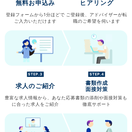
無料お申込み
ヒアリング
登録フォームから
1分ほどで
ご登録後、
アドバイザーが転
ご入力
いただけます
職の
ご希望を伺います
STEP.3
STEP.4
書類作成
求人のご紹介
面接対策
豊富な求人情報から、
あなた
応募書類の
添削や面接対策も
に合った求人を
ご紹介
徹底サポート