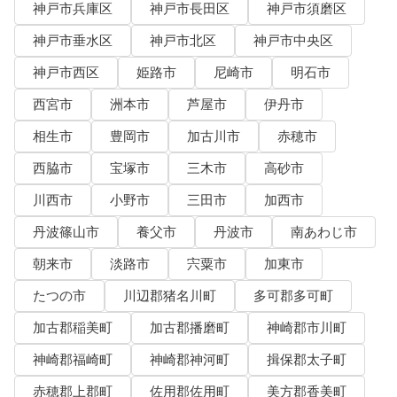
神戸市兵庫区
神戸市長田区
神戸市須磨区
神戸市垂水区
神戸市北区
神戸市中央区
神戸市西区
姫路市
尼崎市
明石市
西宮市
洲本市
芦屋市
伊丹市
相生市
豊岡市
加古川市
赤穂市
西脇市
宝塚市
三木市
高砂市
川西市
小野市
三田市
加西市
丹波篠山市
養父市
丹波市
南あわじ市
朝来市
淡路市
宍粟市
加東市
たつの市
川辺郡猪名川町
多可郡多可町
加古郡稲美町
加古郡播磨町
神崎郡市川町
神崎郡福崎町
神崎郡神河町
揖保郡太子町
赤穂郡上郡町
佐用郡佐用町
美方郡香美町