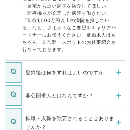
「自宅から近い病院を紹介してほしい」
「医療機器が充実した病院で働きたい」
「年収1,500万円以上の病院を探してい
る」など、さまざまなご要望をキャリアパ
ートナーにお伝えください。常勤求人はも
ちろん、非常勤・スポットのお仕事紹介も
行なっております。
登録後は何をすればよいのですか
ご登録いただきましたら、弊社担当者がご
登録内容を確認し、その後メールもしくは
非公開求人とはなんですか？
お電話にて次のステップのご案内をいたし
ます。通常、5営業日以内にはご連絡をせて
マイナビDOCTORで取り扱っている求人の
いただきますので、しばらくお待ちくださ
うち約3割は、Webサイトからご覧いただ
転職・入職を強要されることはありま
い。
けない「非公開求人」です。非公開求人は
せんか？