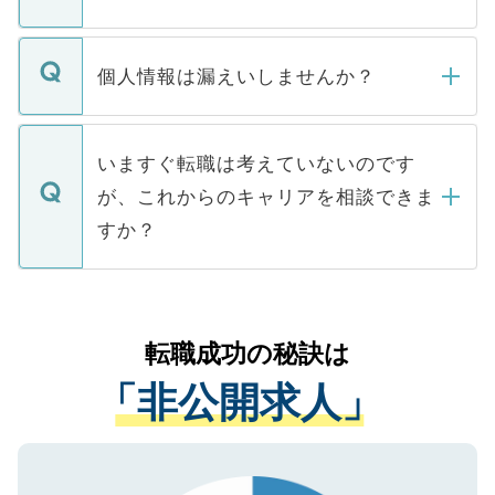
下記の理由によって、一般には公開してい
ません。
転職・入職を強要することは一切ありませ
ん。また、仮に応募先から内定をいただい
個人情報は漏えいしませんか？
■応募殺到を避けるため 人気のある医療機
たとしても、ご本人が納得しない限り、内
関を公にしてしまうと、応募が殺到する場
定を承諾する必要はありません。内定先へ
個人情報が漏えいすることはありませんの
合があります。 選考を効率よく行うため
の辞退の連絡はキャリアパートナーが行い
で、ご安心ください。当サイトからの登録
いますぐ転職は考えていないのです
に、医療機関が求める条件に合った人材の
ますので、ご安心ください。
などで収集したご登録者様の個人情報は、
が、これからのキャリアを相談できま
みを人材紹介会社に依頼するケースが増え
ご本人のキャリアアップおよび転職活動の
ています。
すか？
支援を目的に使用いたします。お預かりし
ているすべての個人データはご本人の許可
お気軽にご相談ください。先生専任のキャ
なく、医療機関側に開示したり、第三者に
リアパートナーが将来のご希望などをおう
提供することは一切ありません。また弊社
かがいして、現在の医療機関の状況や紹介
転職成功の秘訣は
は、個人情報の取り扱いについての厳密な
経験をまじえながら、適切なアドバイスを
管理基準を満たした事業者のみに付与され
「非公開求人」
させていただきます。すぐにご転職をされ
る、プライバシーマークを取得済みです。
ない方には、長期的なサポートが可能です
ご登録いただいた個人情報は、SSL（デー
ので、まずはご登録ください。
タ暗号化）によって保護されていますの
で、機密保持に関してもご安心ください。