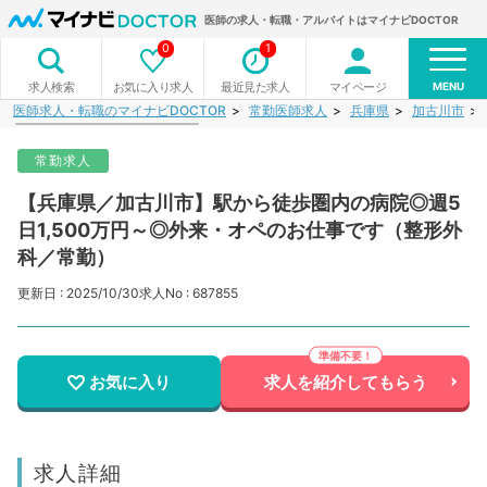
医師の求人・転職・アルバイトはマイナビDOCTOR
0
1
MENU
お気に入り求人
最近見た求人
マイページ
求人検索
医師求人・転職のマイナビDOCTOR
常勤医師求人
兵庫県
加古川市
常勤求人
【兵庫県／加古川市】駅から徒歩圏内の病院◎週5
日1,500万円～◎外来・オペのお仕事です（整形外
科／常勤）
更新日 : 2025/10/30
求人No : 687855
お気に入り
求人を紹介してもらう
求人詳細