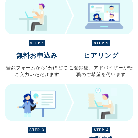
STEP.1
STEP.2
無料お申込み
ヒアリング
登録フォームから
1分ほどで
ご登録後、
アドバイザーが転
ご入力
いただけます
職の
ご希望を伺います
STEP.3
STEP.4