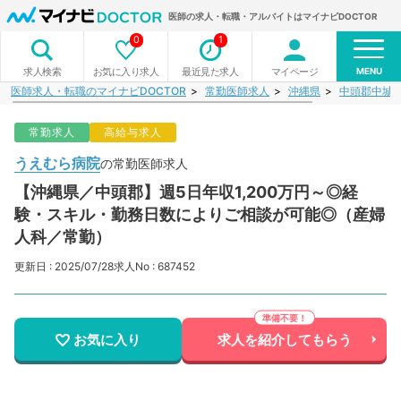
医師の求人・転職・アルバイトはマイナビDOCTOR
0
1
MENU
お気に入り求人
最近見た求人
マイページ
求人検索
医師求人・転職のマイナビDOCTOR
常勤医師求人
沖縄県
中頭郡中城
常勤求人
高給与求人
うえむら病院
の常勤医師求人
【沖縄県／中頭郡】週5日年収1,200万円～◎経
験・スキル・勤務日数によりご相談が可能◎（産婦
人科／常勤）
更新日 : 2025/07/28
求人No : 687452
お気に入り
求人を紹介してもらう