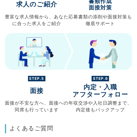
書類作成
求人のご紹介
面接対策
豊富な求人情報から、
あなた
応募書類の
添削や面接対策も
に合った求人を
ご紹介
徹底サポート
STEP.5
STEP.6
内定・入職
面接
アフターフォロー
面接が不安な方へ、
面接への
年収交渉や
入社日調整まで、
同席も
行っています
内定後もバックアップ
よくあるご質問