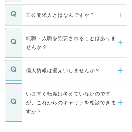
ご登録いただきましたら、弊社担当者がご
登録内容を確認し、その後メールもしくは
非公開求人とはなんですか？
お電話にて次のステップのご案内をいたし
ます。通常、5営業日以内にはご連絡をせて
マイナビDOCTORで取り扱っている求人の
いただきますので、しばらくお待ちくださ
うち約3割は、Webサイトからご覧いただ
転職・入職を強要されることはありま
い。
けない「非公開求人」です。非公開求人は
せんか？
下記の理由によって、一般には公開してい
ません。
転職・入職を強要することは一切ありませ
ん。また、仮に応募先から内定をいただい
個人情報は漏えいしませんか？
■応募殺到を避けるため 人気のある医療機
たとしても、ご本人が納得しない限り、内
関を公にしてしまうと、応募が殺到する場
定を承諾する必要はありません。内定先へ
個人情報が漏えいすることはありませんの
合があります。 選考を効率よく行うため
の辞退の連絡はキャリアパートナーが行い
で、ご安心ください。当サイトからの登録
いますぐ転職は考えていないのです
に、医療機関が求める条件に合った人材の
ますので、ご安心ください。
などで収集したご登録者様の個人情報は、
が、これからのキャリアを相談できま
みを人材紹介会社に依頼するケースが増え
ご本人のキャリアアップおよび転職活動の
ています。
すか？
支援を目的に使用いたします。お預かりし
ているすべての個人データはご本人の許可
お気軽にご相談ください。先生専任のキャ
なく、医療機関側に開示したり、第三者に