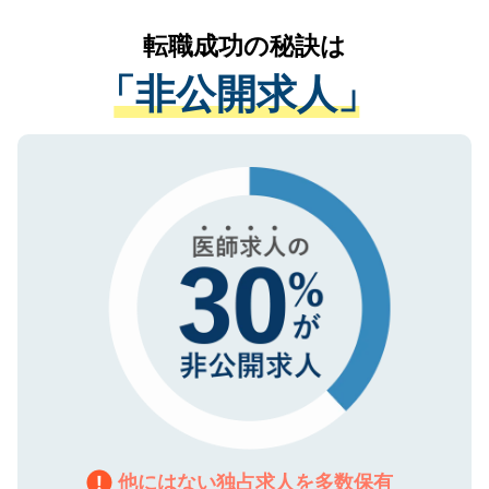
リアパートナーが将来のご希望などをおう
提供することは一切ありません。また弊社
かがいして、現在の医療機関の状況や紹介
転職成功の秘訣は
は、個人情報の取り扱いについての厳密な
経験をまじえながら、適切なアドバイスを
管理基準を満たした事業者のみに付与され
「非公開求人」
させていただきます。すぐにご転職をされ
る、プライバシーマークを取得済みです。
ない方には、長期的なサポートが可能です
ご登録いただいた個人情報は、SSL（デー
ので、まずはご登録ください。
タ暗号化）によって保護されていますの
で、機密保持に関してもご安心ください。
他にはない独占求人を多数保有