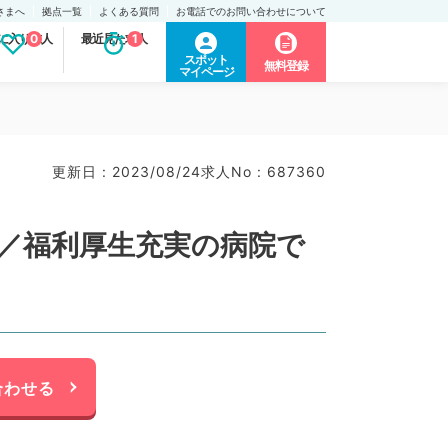
さまへ
拠点一覧
よくある質問
お電話でのお問い合わせについて
に入り求人
0
最近見た求人
1
スポット
無料登録
マイページ
更新日 : 2023/08/24
求人No : 687360
～／福利厚生充実の病院で
合わせる