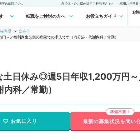
【福岡県／嘉麻市】希少な土日休み◎週5日年収1,200万円～／福利厚生充実の病院での求人です（内分泌・代謝内科／常勤）の転職・求人｜医師の求人・転職・アルバイトは【マイナビDOCTOR】
自治体・公共団体採用ご担当者さまへ
採用ご担当者
お気
す
転職をご検討の方へ
お役立ちガイド
福岡県
嘉麻市
00万円～／福利厚生充実の病院での求人です（内分泌・代謝内科／常勤）
土日休み◎週5日年収1,200万円
謝内科／常勤）
お気に入り
最新の募集状況を問い