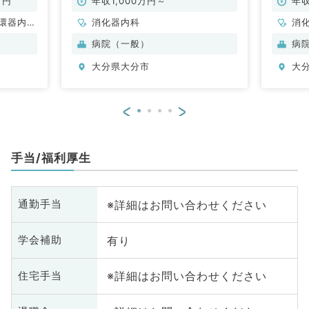
万円
年収1,000万円～
年収
環器内
消化器内科
消
内科、内
病院（一般）
病
科、老年
大分県大分市
大
<
>
手当/福利厚生
※詳細はお問い合わせください
通勤手当
有り
学会補助
※詳細はお問い合わせください
住宅手当