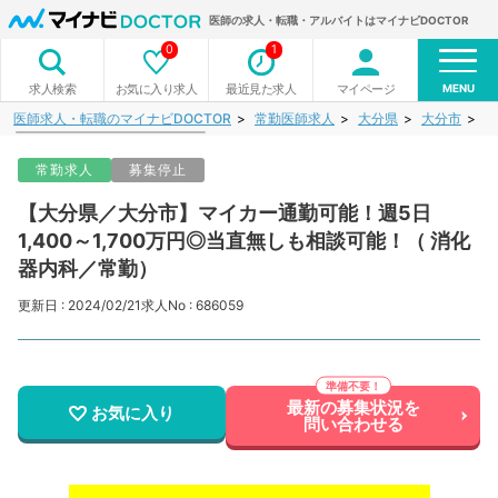
医師の求人・転職・アルバイトはマイナビDOCTOR
0
1
MENU
お気に入り求人
最近見た求人
マイページ
求人検索
医師求人・転職のマイナビDOCTOR
常勤医師求人
大分県
大分市
【
常勤求人
募集停止
【大分県／大分市】マイカー通勤可能！週5日
1,400～1,700万円◎当直無しも相談可能！（ 消化
器内科／常勤）
更新日 : 2024/02/21
求人No : 686059
最新の募集状況を
お気に入り
問い合わせる