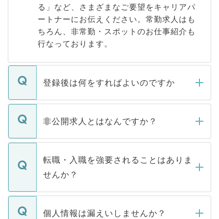
る」など、さまざまなご要望をキャリアパ
ートナーにお伝えください。常勤求人はも
ちろん、非常勤・スポットのお仕事紹介も
行なっております。
登録後は何をすればよいのですか
ご登録いただきましたら、弊社担当者がご
登録内容を確認し、その後メールもしくは
非公開求人とはなんですか？
お電話にて次のステップのご案内をいたし
ます。通常、5営業日以内にはご連絡をせて
マイナビDOCTORで取り扱っている求人の
いただきますので、しばらくお待ちくださ
うち約3割は、Webサイトからご覧いただ
転職・入職を強要されることはありま
い。
けない「非公開求人」です。非公開求人は
せんか？
下記の理由によって、一般には公開してい
ません。
転職・入職を強要することは一切ありませ
ん。また、仮に応募先から内定をいただい
個人情報は漏えいしませんか？
■応募殺到を避けるため 人気のある医療機