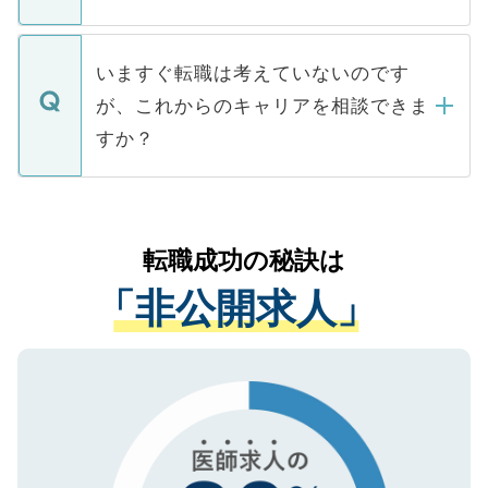
たとしても、ご本人が納得しない限り、内
関を公にしてしまうと、応募が殺到する場
定を承諾する必要はありません。内定先へ
個人情報が漏えいすることはありませんの
合があります。 選考を効率よく行うため
の辞退の連絡はキャリアパートナーが行い
で、ご安心ください。当サイトからの登録
いますぐ転職は考えていないのです
に、医療機関が求める条件に合った人材の
ますので、ご安心ください。
などで収集したご登録者様の個人情報は、
が、これからのキャリアを相談できま
みを人材紹介会社に依頼するケースが増え
ご本人のキャリアアップおよび転職活動の
ています。
すか？
支援を目的に使用いたします。お預かりし
ているすべての個人データはご本人の許可
お気軽にご相談ください。先生専任のキャ
なく、医療機関側に開示したり、第三者に
リアパートナーが将来のご希望などをおう
提供することは一切ありません。また弊社
かがいして、現在の医療機関の状況や紹介
転職成功の秘訣は
は、個人情報の取り扱いについての厳密な
経験をまじえながら、適切なアドバイスを
管理基準を満たした事業者のみに付与され
「非公開求人」
させていただきます。すぐにご転職をされ
る、プライバシーマークを取得済みです。
ない方には、長期的なサポートが可能です
ご登録いただいた個人情報は、SSL（デー
ので、まずはご登録ください。
タ暗号化）によって保護されていますの
で、機密保持に関してもご安心ください。