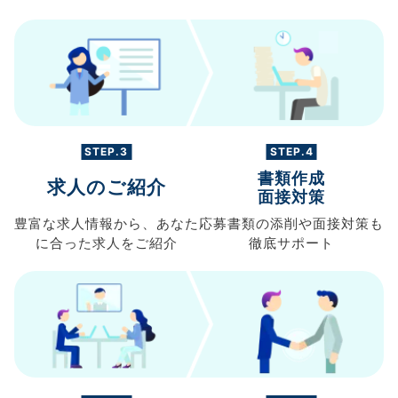
STEP.3
STEP.4
書類作成
求人のご紹介
面接対策
豊富な求人情報から、
あなた
応募書類の
添削や面接対策も
に合った求人を
ご紹介
徹底サポート