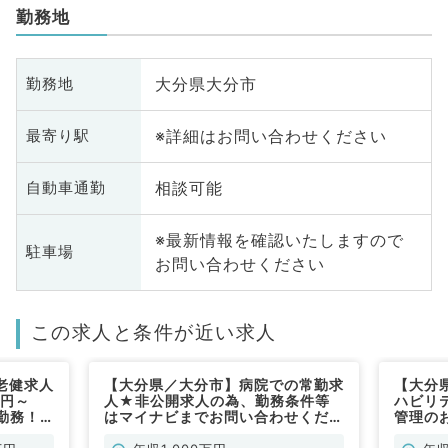
勤務地
大分県大分市
勤務地
※詳細はお問い合わせください
最寄り駅
相談可能
自動車通勤
※最新情報を確認いたしますので
駐車場
お問い合わせください
この求人と条件が近い求人
老健求人
【大分県／大分市】病院での常勤求
【大分
万円～
人★非公開求人の為、勤務条件等
ハビリ
ご勤務！
はマイナビまでお問い合わせくださ
管理のお
い（消化器内科／常勤）
談可能