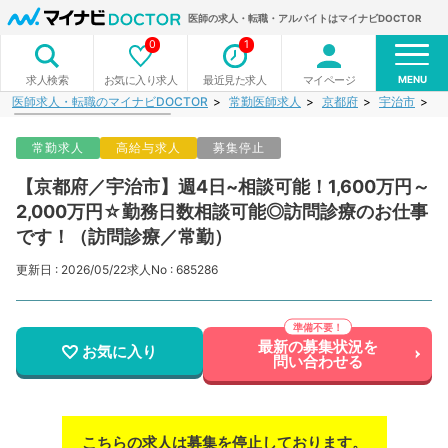
医師の求人・転職・アルバイトはマイナビDOCTOR
0
1
MENU
お気に入り求人
最近見た求人
マイページ
求人検索
医師求人・転職のマイナビDOCTOR
常勤医師求人
京都府
宇治市
【
常勤求人
高給与求人
募集停止
【京都府／宇治市】週4日~相談可能！1,600万円～
2,000万円☆勤務日数相談可能◎訪問診療のお仕事
です！（訪問診療／常勤）
更新日 : 2026/05/22
求人No : 685286
最新の募集状況を
お気に入り
問い合わせる
こちらの求人は募集を停止しております。