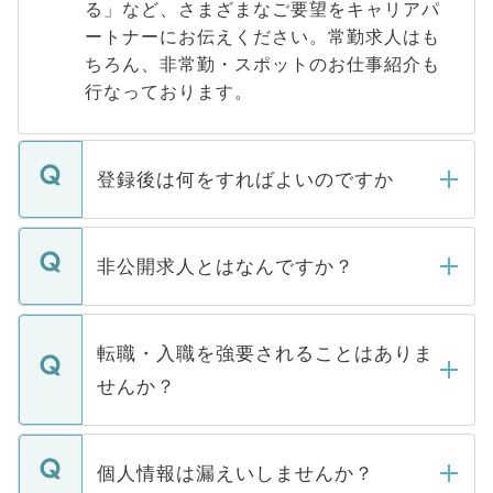
る」など、さまざまなご要望をキャリアパ
ートナーにお伝えください。常勤求人はも
ちろん、非常勤・スポットのお仕事紹介も
行なっております。
登録後は何をすればよいのですか
ご登録いただきましたら、弊社担当者がご
登録内容を確認し、その後メールもしくは
非公開求人とはなんですか？
お電話にて次のステップのご案内をいたし
ます。通常、5営業日以内にはご連絡をせて
マイナビDOCTORで取り扱っている求人の
いただきますので、しばらくお待ちくださ
うち約3割は、Webサイトからご覧いただ
転職・入職を強要されることはありま
い。
けない「非公開求人」です。非公開求人は
せんか？
下記の理由によって、一般には公開してい
ません。
転職・入職を強要することは一切ありませ
ん。また、仮に応募先から内定をいただい
個人情報は漏えいしませんか？
■応募殺到を避けるため 人気のある医療機