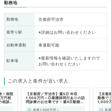
勤務地
京都府宇治市
勤務地
※詳細はお問い合わせください
最寄り駅
車通勤可能
自動車通勤
※最新情報を確認いたしますので
駐車場
お問い合わせください
この求人と条件が近い求人
数！病院
【京都府／宇治市】週5日 年収
【京都
0万円程
1,500万円～◎看護師同行ありの訪
勤務で
の相談も
問診療のお仕事です！週4日勤務も
1,00
（一般内
相談可★（一般内科／常勤）
急対応
勤）
年収1,500万円～
年収