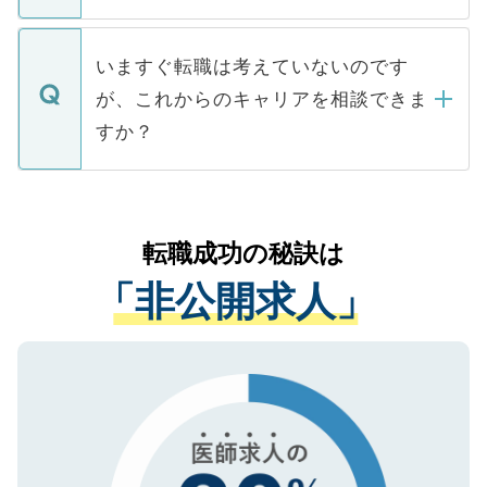
たとしても、ご本人が納得しない限り、内
関を公にしてしまうと、応募が殺到する場
定を承諾する必要はありません。内定先へ
個人情報が漏えいすることはありませんの
合があります。 選考を効率よく行うため
の辞退の連絡はキャリアパートナーが行い
で、ご安心ください。当サイトからの登録
いますぐ転職は考えていないのです
に、医療機関が求める条件に合った人材の
ますので、ご安心ください。
などで収集したご登録者様の個人情報は、
が、これからのキャリアを相談できま
みを人材紹介会社に依頼するケースが増え
ご本人のキャリアアップおよび転職活動の
ています。
すか？
支援を目的に使用いたします。お預かりし
ているすべての個人データはご本人の許可
お気軽にご相談ください。先生専任のキャ
なく、医療機関側に開示したり、第三者に
リアパートナーが将来のご希望などをおう
提供することは一切ありません。また弊社
かがいして、現在の医療機関の状況や紹介
転職成功の秘訣は
は、個人情報の取り扱いについての厳密な
経験をまじえながら、適切なアドバイスを
管理基準を満たした事業者のみに付与され
「非公開求人」
させていただきます。すぐにご転職をされ
る、プライバシーマークを取得済みです。
ない方には、長期的なサポートが可能です
ご登録いただいた個人情報は、SSL（デー
ので、まずはご登録ください。
タ暗号化）によって保護されていますの
で、機密保持に関してもご安心ください。