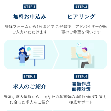
STEP.1
STEP.2
無料お申込み
ヒアリング
登録フォームから
1分ほどで
ご登録後、
アドバイザーが転
ご入力
いただけます
職の
ご希望を伺います
STEP.3
STEP.4
書類作成
求人のご紹介
面接対策
豊富な求人情報から、
あなた
応募書類の
添削や面接対策も
に合った求人を
ご紹介
徹底サポート