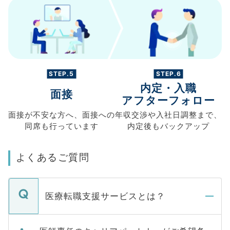
STEP.5
STEP.6
内定・入職
面接
アフターフォロー
面接が不安な方へ、
面接への
年収交渉や
入社日調整まで、
同席も
行っています
内定後もバックアップ
よくあるご質問
医療転職支援サービスとは？