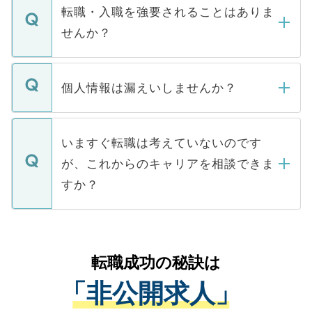
いただきますので、しばらくお待ちくださ
うち約3割は、Webサイトからご覧いただ
転職・入職を強要されることはありま
い。
けない「非公開求人」です。非公開求人は
せんか？
下記の理由によって、一般には公開してい
ません。
転職・入職を強要することは一切ありませ
ん。また、仮に応募先から内定をいただい
個人情報は漏えいしませんか？
■応募殺到を避けるため 人気のある医療機
たとしても、ご本人が納得しない限り、内
関を公にしてしまうと、応募が殺到する場
定を承諾する必要はありません。内定先へ
個人情報が漏えいすることはありませんの
合があります。 選考を効率よく行うため
の辞退の連絡はキャリアパートナーが行い
で、ご安心ください。当サイトからの登録
いますぐ転職は考えていないのです
に、医療機関が求める条件に合った人材の
ますので、ご安心ください。
などで収集したご登録者様の個人情報は、
が、これからのキャリアを相談できま
みを人材紹介会社に依頼するケースが増え
ご本人のキャリアアップおよび転職活動の
ています。
すか？
支援を目的に使用いたします。お預かりし
ているすべての個人データはご本人の許可
お気軽にご相談ください。先生専任のキャ
なく、医療機関側に開示したり、第三者に
リアパートナーが将来のご希望などをおう
提供することは一切ありません。また弊社
かがいして、現在の医療機関の状況や紹介
転職成功の秘訣は
は、個人情報の取り扱いについての厳密な
経験をまじえながら、適切なアドバイスを
管理基準を満たした事業者のみに付与され
「非公開求人」
させていただきます。すぐにご転職をされ
る、プライバシーマークを取得済みです。
ない方には、長期的なサポートが可能です