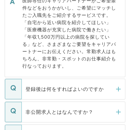
医師専任のキャリアパートナーがご希望条
件などをおうかがいし、ご希望にマッチし
たご入職先をご紹介するサービスです。
「自宅から近い病院を紹介してほしい」
「医療機器が充実した病院で働きたい」
「年収1,500万円以上の病院を探してい
る」など、さまざまなご要望をキャリアパ
ートナーにお伝えください。常勤求人はも
ちろん、非常勤・スポットのお仕事紹介も
行なっております。
登録後は何をすればよいのですか
ご登録いただきましたら、弊社担当者がご
登録内容を確認し、その後メールもしくは
非公開求人とはなんですか？
お電話にて次のステップのご案内をいたし
ます。通常、5営業日以内にはご連絡をせて
マイナビDOCTORで取り扱っている求人の