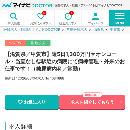
医師の求人・転職・アルバイトはマイナビDOCTOR
0
1
MENU
お気に入り求人
最近見た求人
マイページ
求人検索
医師求人・転職のマイナビDOCTOR
常勤医師求人
滋賀県
甲賀市
【
NEW
常勤求人
【滋賀県／甲賀市】週5日1,300万円☆オンコー
ル・当直なし◎駅近の病院にて病棟管理・外来のお
仕事です！（糖尿病内科／常勤）
更新日 : 2026/08/04
求人No : 684888
お気に入り
求人を紹介してもらう
求人詳細