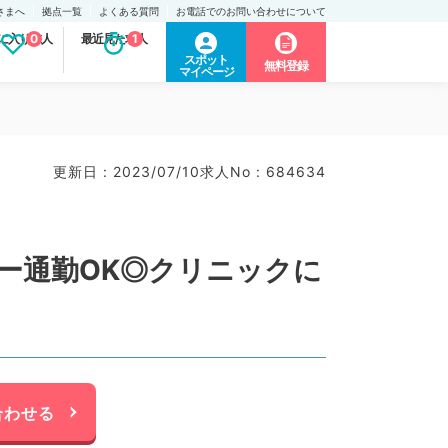
さまへ
拠点一覧
よくある質問
お電話でのお問い合わせについて
に入り求人
0
最近見た求人
1
スポット
無料登録
マイページ
更新日 : 2023/07/10
求人No : 684634
カー通勤OK◎クリニックに
合わせる