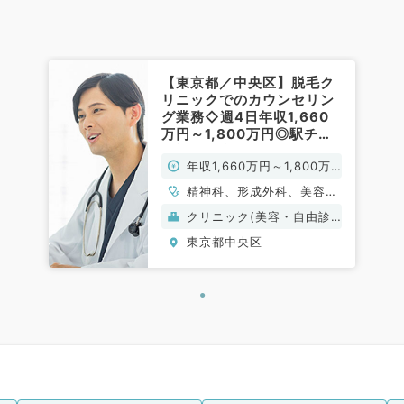
【東京都／中央区】脱毛ク
リニックでのカウンセリン
グ業務◇週4日年収1,660
万円～1,800万円◎駅チカ
で通勤便利♪～週3・週5勤
年収1,660万円～1,800万
務も相談可能です～（科目
不問／常勤）
円
精神科、形成外科、美容外
科、心臓血管外科、皮膚
クリニック(美容・自由診
科、産婦人科、麻酔科、一
療）
東京都中央区
般内科、循環器内科、呼吸
器内科、消化器内科、外科
系全般、一般外科、美容皮
膚科、科目不問