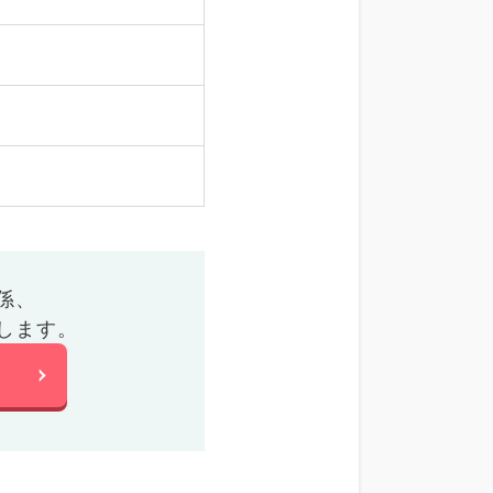
係、
します。