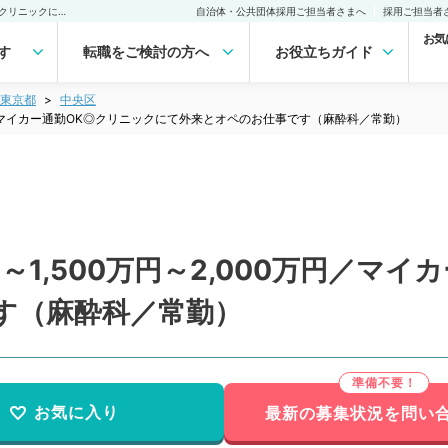
【東京都／中央区】週4日～1,500万円～2,000万円／マイカー通勤OK◎クリニックにて外来とオペのお仕事です（麻酔科／常勤）の転職・求人｜医師の求人・転職・アルバイトは【マイナビDOCTOR】
自治体・公共団体採用ご担当者さまへ
採用ご担当者
お気
す
転職をご検討の方へ
お役立ちガイド
東京都
中央区
万円／マイカー通勤OK◎クリニックにて外来とオペのお仕事です（麻酔科／常勤）
1,500万円～2,000万円／マイ
す（麻酔科／常勤）
お気に入り
最新の募集状況を問い