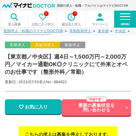
医師の求人・転職・アルバイトはマイナビDOCTOR
0
1
MENU
お気に入り求人
最近見た求人
マイページ
求人検索
医師求人・転職のマイナビDOCTOR
常勤医師求人
東京都
中央区
【
常勤求人
高給与求人
募集停止
【東京都／中央区】週4日～1,500万円～2,000万
円／マイカー通勤OK◎クリニックにて外来とオペ
のお仕事です（整形外科／常勤）
更新日 : 2023/07/10
求人No : 684622
最新の募集状況を
お気に入り
問い合わせる
こちらの求人は募集を停止しております。