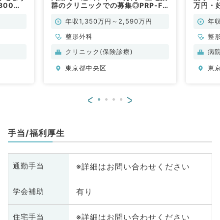
800～
群のクリニックでの募集◎PRP-FD
万円・
常勤）
治療や培養幹細胞治療を学べます◎
／常勤
週4日勤務やシフト勤務もOK！
年収1,350万円～2,590万円
年収
（整形外科／常勤）
整形外科
整
クリニック(保険診療)
病
東京都中央区
東
<
>
手当/福利厚生
※詳細はお問い合わせください
通勤手当
有り
学会補助
※詳細はお問い合わせください
住宅手当