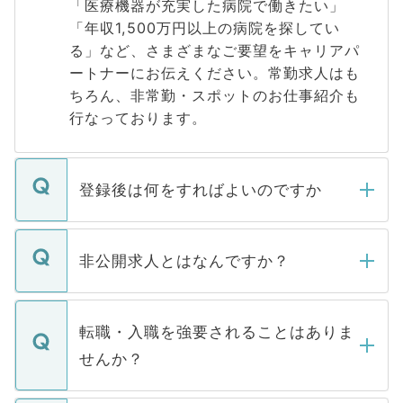
「医療機器が充実した病院で働きたい」
「年収1,500万円以上の病院を探してい
る」など、さまざまなご要望をキャリアパ
ートナーにお伝えください。常勤求人はも
ちろん、非常勤・スポットのお仕事紹介も
行なっております。
登録後は何をすればよいのですか
ご登録いただきましたら、弊社担当者がご
登録内容を確認し、その後メールもしくは
非公開求人とはなんですか？
お電話にて次のステップのご案内をいたし
ます。通常、5営業日以内にはご連絡をせて
マイナビDOCTORで取り扱っている求人の
いただきますので、しばらくお待ちくださ
うち約3割は、Webサイトからご覧いただ
転職・入職を強要されることはありま
い。
けない「非公開求人」です。非公開求人は
せんか？
下記の理由によって、一般には公開してい
ません。