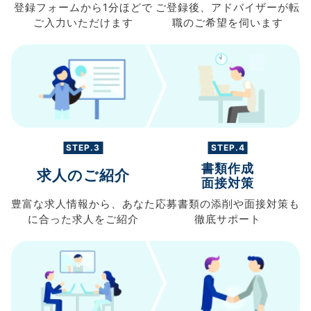
登録フォームから
1分ほどで
ご登録後、
アドバイザーが転
ご入力
いただけます
職の
ご希望を伺います
STEP.3
STEP.4
書類作成
求人のご紹介
面接対策
豊富な求人情報から、
あなた
応募書類の
添削や面接対策も
に合った求人を
ご紹介
徹底サポート