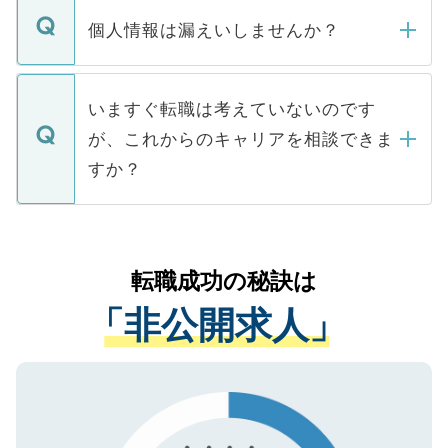
転職・入職を強要することは一切ありませ
ん。また、仮に応募先から内定をいただい
個人情報は漏えいしませんか？
■応募殺到を避けるため 人気のある医療機
たとしても、ご本人が納得しない限り、内
関を公にしてしまうと、応募が殺到する場
定を承諾する必要はありません。内定先へ
個人情報が漏えいすることはありませんの
合があります。 選考を効率よく行うため
の辞退の連絡はキャリアパートナーが行い
で、ご安心ください。当サイトからの登録
いますぐ転職は考えていないのです
に、医療機関が求める条件に合った人材の
ますので、ご安心ください。
などで収集したご登録者様の個人情報は、
が、これからのキャリアを相談できま
みを人材紹介会社に依頼するケースが増え
ご本人のキャリアアップおよび転職活動の
ています。
すか？
支援を目的に使用いたします。お預かりし
ているすべての個人データはご本人の許可
お気軽にご相談ください。先生専任のキャ
なく、医療機関側に開示したり、第三者に
リアパートナーが将来のご希望などをおう
提供することは一切ありません。また弊社
かがいして、現在の医療機関の状況や紹介
転職成功の秘訣は
は、個人情報の取り扱いについての厳密な
経験をまじえながら、適切なアドバイスを
管理基準を満たした事業者のみに付与され
「非公開求人」
させていただきます。すぐにご転職をされ
る、プライバシーマークを取得済みです。
ない方には、長期的なサポートが可能です
ご登録いただいた個人情報は、SSL（デー
ので、まずはご登録ください。
タ暗号化）によって保護されていますの
で、機密保持に関してもご安心ください。