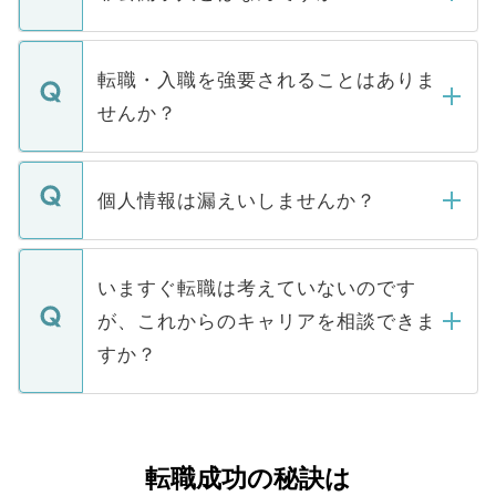
お電話にて次のステップのご案内をいたし
ます。通常、5営業日以内にはご連絡をせて
マイナビDOCTORで取り扱っている求人の
いただきますので、しばらくお待ちくださ
うち約3割は、Webサイトからご覧いただ
転職・入職を強要されることはありま
い。
けない「非公開求人」です。非公開求人は
せんか？
下記の理由によって、一般には公開してい
ません。
転職・入職を強要することは一切ありませ
ん。また、仮に応募先から内定をいただい
個人情報は漏えいしませんか？
■応募殺到を避けるため 人気のある医療機
たとしても、ご本人が納得しない限り、内
関を公にしてしまうと、応募が殺到する場
定を承諾する必要はありません。内定先へ
個人情報が漏えいすることはありませんの
合があります。 選考を効率よく行うため
の辞退の連絡はキャリアパートナーが行い
で、ご安心ください。当サイトからの登録
いますぐ転職は考えていないのです
に、医療機関が求める条件に合った人材の
ますので、ご安心ください。
などで収集したご登録者様の個人情報は、
が、これからのキャリアを相談できま
みを人材紹介会社に依頼するケースが増え
ご本人のキャリアアップおよび転職活動の
ています。
すか？
支援を目的に使用いたします。お預かりし
ているすべての個人データはご本人の許可
お気軽にご相談ください。先生専任のキャ
なく、医療機関側に開示したり、第三者に
リアパートナーが将来のご希望などをおう
提供することは一切ありません。また弊社
かがいして、現在の医療機関の状況や紹介
転職成功の秘訣は
は、個人情報の取り扱いについての厳密な
経験をまじえながら、適切なアドバイスを