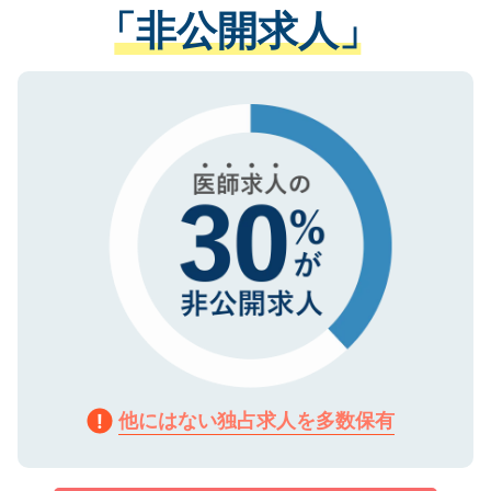
管理基準を満たした事業者のみに付与され
「非公開求人」
させていただきます。すぐにご転職をされ
る、プライバシーマークを取得済みです。
ない方には、長期的なサポートが可能です
ご登録いただいた個人情報は、SSL（デー
ので、まずはご登録ください。
タ暗号化）によって保護されていますの
で、機密保持に関してもご安心ください。
他にはない独占求人を多数保有