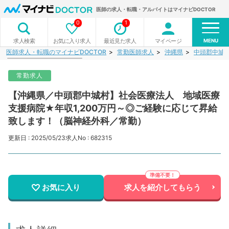
医師の求人・転職・アルバイトはマイナビDOCTOR
0
1
MENU
お気に入り求人
最近見た求人
マイページ
求人検索
医師求人・転職のマイナビDOCTOR
常勤医師求人
沖縄県
中頭郡中城
常勤求人
【沖縄県／中頭郡中城村】社会医療法人 地域医療
支援病院★年収1,200万円～◎ご経験に応じて昇給
致します！（脳神経外科／常勤）
更新日 : 2025/05/23
求人No : 682315
お気に入り
求人を紹介してもらう