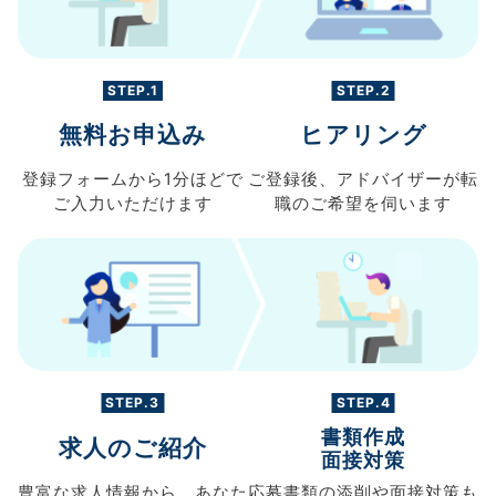
STEP.1
STEP.2
無料お申込み
ヒアリング
登録フォームから
1分ほどで
ご登録後、
アドバイザーが転
ご入力
いただけます
職の
ご希望を伺います
STEP.3
STEP.4
書類作成
求人のご紹介
面接対策
豊富な求人情報から、
あなた
応募書類の
添削や面接対策も