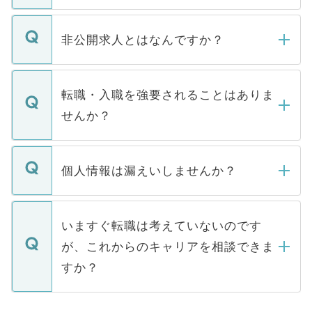
ご登録いただきましたら、弊社担当者がご
登録内容を確認し、その後メールもしくは
非公開求人とはなんですか？
お電話にて次のステップのご案内をいたし
ます。通常、5営業日以内にはご連絡をせて
マイナビDOCTORで取り扱っている求人の
いただきますので、しばらくお待ちくださ
うち約3割は、Webサイトからご覧いただ
転職・入職を強要されることはありま
い。
けない「非公開求人」です。非公開求人は
せんか？
下記の理由によって、一般には公開してい
ません。
転職・入職を強要することは一切ありませ
ん。また、仮に応募先から内定をいただい
個人情報は漏えいしませんか？
■応募殺到を避けるため 人気のある医療機
たとしても、ご本人が納得しない限り、内
関を公にしてしまうと、応募が殺到する場
定を承諾する必要はありません。内定先へ
個人情報が漏えいすることはありませんの
合があります。 選考を効率よく行うため
の辞退の連絡はキャリアパートナーが行い
で、ご安心ください。当サイトからの登録
いますぐ転職は考えていないのです
に、医療機関が求める条件に合った人材の
ますので、ご安心ください。
などで収集したご登録者様の個人情報は、
が、これからのキャリアを相談できま
みを人材紹介会社に依頼するケースが増え
ご本人のキャリアアップおよび転職活動の
ています。
すか？
支援を目的に使用いたします。お預かりし
ているすべての個人データはご本人の許可
お気軽にご相談ください。先生専任のキャ
なく、医療機関側に開示したり、第三者に