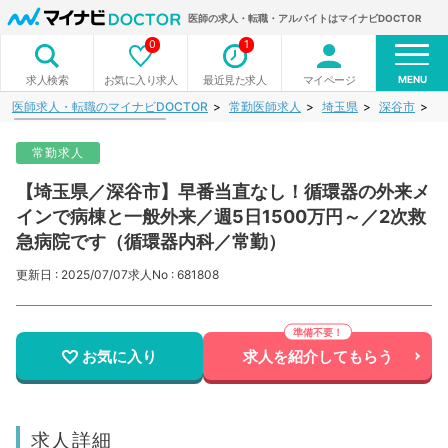
医師の求人・転職・アルバイトはマイナビDOCTOR
0
1
MENU
お気に入り求人
最近見た求人
マイページ
求人検索
医師求人・転職のマイナビDOCTOR
常勤医師求人
埼玉県
深谷市
【
常勤求人
【埼玉県／深谷市】早番当直なし！循環器の外来メ
インで病棟と一般外来／週5日1500万円～／2次救
急病院です（循環器内科／常勤）
更新日 : 2025/07/07
求人No : 681808
お気に入り
求人を紹介してもらう
求人詳細