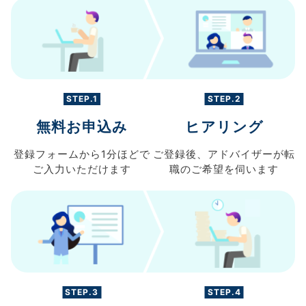
STEP.1
STEP.2
無料お申込み
ヒアリング
登録フォームから
1分ほどで
ご登録後、
アドバイザーが転
ご入力
いただけます
職の
ご希望を伺います
STEP.3
STEP.4