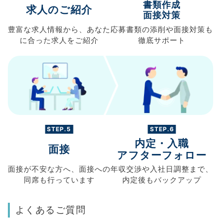
書類作成
求人のご紹介
面接対策
豊富な求人情報から、
あなた
応募書類の
添削や面接対策も
に合った求人を
ご紹介
徹底サポート
STEP.5
STEP.6
内定・入職
面接
アフターフォロー
面接が不安な方へ、
面接への
年収交渉や
入社日調整まで、
同席も
行っています
内定後もバックアップ
よくあるご質問