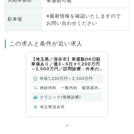
車通勤可能
自動車通勤
※最新情報を確認いたしますので
駐車場
お問い合わせください
この求人と条件が近い求人
【埼玉県／深谷市】車通勤OK◎駐
車場あり／週3～5日☆1,200万円
～2,500万円／訪問診療・外来の
お仕事です（内科系／常勤）
年収1,200万円～2,500万円
神経内科、一般内科、循環器内
科、呼吸器内科、消化器内科、内
クリニック(保険診療)
分泌・代謝内科、腎臓内科、老年
埼玉県深谷市
内科、血液内科、膠原病科