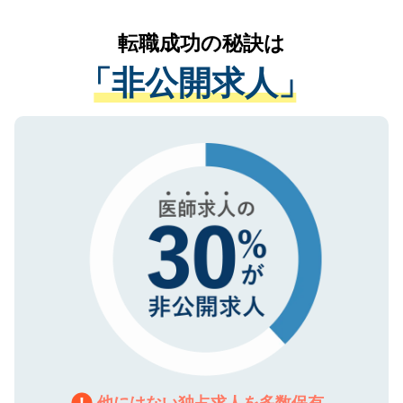
リアパートナーが将来のご希望などをおう
提供することは一切ありません。また弊社
かがいして、現在の医療機関の状況や紹介
転職成功の秘訣は
は、個人情報の取り扱いについての厳密な
経験をまじえながら、適切なアドバイスを
管理基準を満たした事業者のみに付与され
「非公開求人」
させていただきます。すぐにご転職をされ
る、プライバシーマークを取得済みです。
ない方には、長期的なサポートが可能です
ご登録いただいた個人情報は、SSL（デー
ので、まずはご登録ください。
タ暗号化）によって保護されていますの
で、機密保持に関してもご安心ください。
他にはない独占求人を多数保有