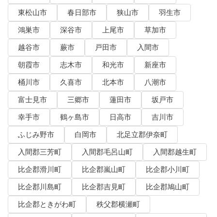
東松山市
春日部市
狭山市
羽生市
鴻巣市
深谷市
上尾市
草加市
越谷市
蕨市
戸田市
入間市
朝霞市
志木市
和光市
新座市
桶川市
久喜市
北本市
八潮市
富士見市
三郷市
蓮田市
坂戸市
幸手市
鶴ヶ島市
日高市
吉川市
ふじみ野市
白岡市
北足立郡伊奈町
入間郡三芳町
入間郡毛呂山町
入間郡越生町
比企郡滑川町
比企郡嵐山町
比企郡小川町
比企郡川島町
比企郡吉見町
比企郡鳩山町
比企郡ときがわ町
秩父郡横瀬町