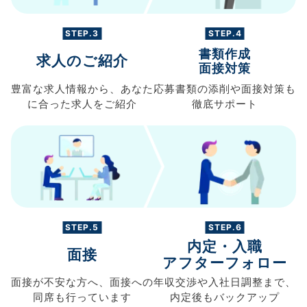
STEP.3
STEP.4
書類作成
求人のご紹介
面接対策
豊富な求人情報から、
あなた
応募書類の
添削や面接対策も
に合った求人を
ご紹介
徹底サポート
STEP.5
STEP.6
内定・入職
面接
アフターフォロー
面接が不安な方へ、
面接への
年収交渉や
入社日調整まで、
同席も
行っています
内定後もバックアップ