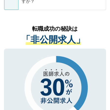
ています。
すか？
支援を目的に使用いたします。お預かりし
ているすべての個人データはご本人の許可
お気軽にご相談ください。先生専任のキャ
なく、医療機関側に開示したり、第三者に
リアパートナーが将来のご希望などをおう
提供することは一切ありません。また弊社
かがいして、現在の医療機関の状況や紹介
転職成功の秘訣は
は、個人情報の取り扱いについての厳密な
経験をまじえながら、適切なアドバイスを
管理基準を満たした事業者のみに付与され
「非公開求人」
させていただきます。すぐにご転職をされ
る、プライバシーマークを取得済みです。
ない方には、長期的なサポートが可能です
ご登録いただいた個人情報は、SSL（デー
ので、まずはご登録ください。
タ暗号化）によって保護されていますの
で、機密保持に関してもご安心ください。