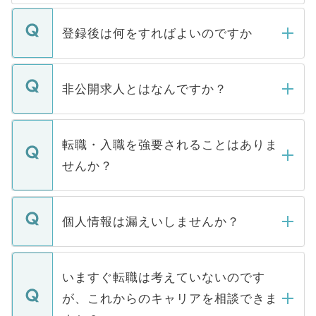
登録後は何をすればよいのですか
ご登録いただきましたら、弊社担当者がご
登録内容を確認し、その後メールもしくは
非公開求人とはなんですか？
お電話にて次のステップのご案内をいたし
ます。通常、5営業日以内にはご連絡をせて
マイナビDOCTORで取り扱っている求人の
いただきますので、しばらくお待ちくださ
うち約3割は、Webサイトからご覧いただ
転職・入職を強要されることはありま
い。
けない「非公開求人」です。非公開求人は
せんか？
下記の理由によって、一般には公開してい
ません。
転職・入職を強要することは一切ありませ
ん。また、仮に応募先から内定をいただい
個人情報は漏えいしませんか？
■応募殺到を避けるため 人気のある医療機
たとしても、ご本人が納得しない限り、内
関を公にしてしまうと、応募が殺到する場
定を承諾する必要はありません。内定先へ
個人情報が漏えいすることはありませんの
合があります。 選考を効率よく行うため
の辞退の連絡はキャリアパートナーが行い
で、ご安心ください。当サイトからの登録
いますぐ転職は考えていないのです
に、医療機関が求める条件に合った人材の
ますので、ご安心ください。
などで収集したご登録者様の個人情報は、
が、これからのキャリアを相談できま
みを人材紹介会社に依頼するケースが増え
ご本人のキャリアアップおよび転職活動の