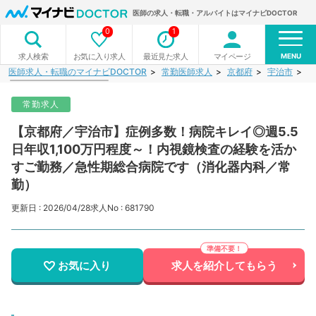
医師の求人・転職・アルバイトはマイナビDOCTOR
0
1
MENU
お気に入り求人
最近見た求人
マイページ
求人検索
医師求人・転職のマイナビDOCTOR
常勤医師求人
京都府
宇治市
【
常勤求人
【京都府／宇治市】症例多数！病院キレイ◎週5.5
日年収1,100万円程度～！内視鏡検査の経験を活か
すご勤務／急性期総合病院です（消化器内科／常
勤）
更新日 : 2026/04/28
求人No : 681790
お気に入り
求人を紹介してもらう