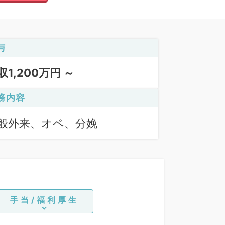
与
収1,200万円 ～
務内容
般外来、オペ、分娩
手当/福利厚生