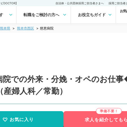
DOCTOR】
自治体・公共団体採用ご担当者さまへ
採用ご担当者
お気
す
転職をご検討の方へ
お役立ちガイド
熊本県
熊本市西区
慈恵病院
院での外来・分娩・オペのお仕事◆
（産婦人科／常勤）
お気に入り
求人を紹介しても