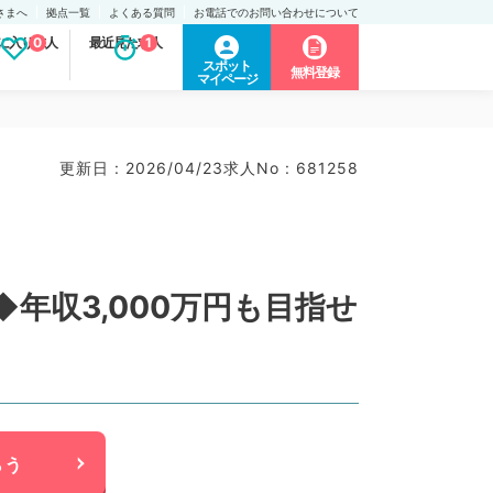
さまへ
拠点一覧
よくある質問
お電話でのお問い合わせについて
に入り求人
0
最近見た求人
1
スポット
無料登録
マイページ
更新日 : 2026/04/23
求人No : 681258
年収3,000万円も目指せ
らう