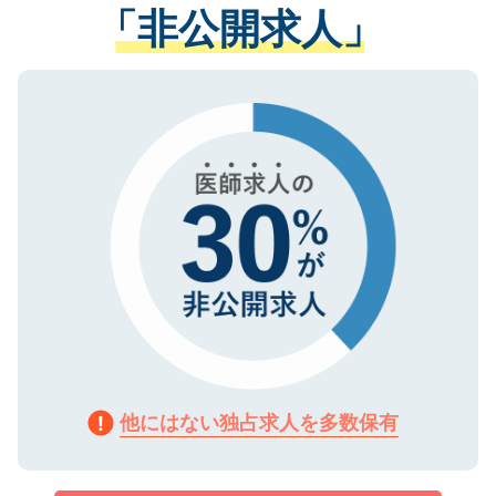
管理基準を満たした事業者のみに付与され
「非公開求人」
させていただきます。すぐにご転職をされ
る、プライバシーマークを取得済みです。
ない方には、長期的なサポートが可能です
ご登録いただいた個人情報は、SSL（デー
ので、まずはご登録ください。
タ暗号化）によって保護されていますの
で、機密保持に関してもご安心ください。
他にはない独占求人を多数保有