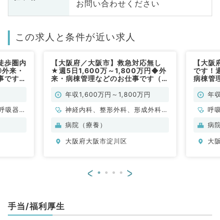
お問い合わせください
この求人と条件が近い求人
徒歩圏内
【大阪府／大阪市】救急対応無し
【大阪
◎外来・
★週5日1,600万～1,800万円◆外
です！週
事です
来・病棟管理などのお仕事です（内
病棟管
科系・外科系／常勤）
仕事で
年収1,600万円～1,800万円
年収
呼吸器内
神経内科、整形外科、形成外科、
呼
・代謝内
脳神経外科、呼吸器外科、心臓血
病院（療養）
病
管外科、泌尿器科、一般内科、循
大阪府大阪市淀川区
大
環器内科、呼吸器内科、消化器内
科、内分泌・代謝内科、腎臓内
科、老年内科、血液内科、外科系
<
>
全般、一般外科、消化器外科、乳
腺外科、膠原病科、大腸・肛門外
科、脊髄・脊椎外科
手当/福利厚生