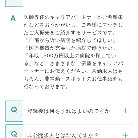
医師専任のキャリアパートナーがご希望条
件などをおうかがいし、ご希望にマッチし
たご入職先をご紹介するサービスです。
「自宅から近い病院を紹介してほしい」
「医療機器が充実した病院で働きたい」
「年収1,500万円以上の病院を探してい
る」など、さまざまなご要望をキャリアパ
ートナーにお伝えください。常勤求人はも
ちろん、非常勤・スポットのお仕事紹介も
行なっております。
登録後は何をすればよいのですか
ご登録いただきましたら、弊社担当者がご
登録内容を確認し、その後メールもしくは
非公開求人とはなんですか？