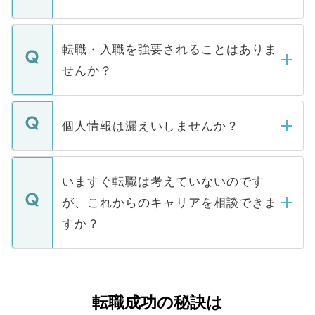
お電話にて次のステップのご案内をいたし
ます。通常、5営業日以内にはご連絡をせて
マイナビDOCTORで取り扱っている求人の
いただきますので、しばらくお待ちくださ
うち約3割は、Webサイトからご覧いただ
転職・入職を強要されることはありま
い。
けない「非公開求人」です。非公開求人は
せんか？
下記の理由によって、一般には公開してい
ません。
転職・入職を強要することは一切ありませ
ん。また、仮に応募先から内定をいただい
個人情報は漏えいしませんか？
■応募殺到を避けるため 人気のある医療機
たとしても、ご本人が納得しない限り、内
関を公にしてしまうと、応募が殺到する場
定を承諾する必要はありません。内定先へ
個人情報が漏えいすることはありませんの
合があります。 選考を効率よく行うため
の辞退の連絡はキャリアパートナーが行い
で、ご安心ください。当サイトからの登録
いますぐ転職は考えていないのです
に、医療機関が求める条件に合った人材の
ますので、ご安心ください。
などで収集したご登録者様の個人情報は、
が、これからのキャリアを相談できま
みを人材紹介会社に依頼するケースが増え
ご本人のキャリアアップおよび転職活動の
ています。
すか？
支援を目的に使用いたします。お預かりし
ているすべての個人データはご本人の許可
お気軽にご相談ください。先生専任のキャ
なく、医療機関側に開示したり、第三者に
リアパートナーが将来のご希望などをおう
提供することは一切ありません。また弊社
かがいして、現在の医療機関の状況や紹介
転職成功の秘訣は
は、個人情報の取り扱いについての厳密な
経験をまじえながら、適切なアドバイスを