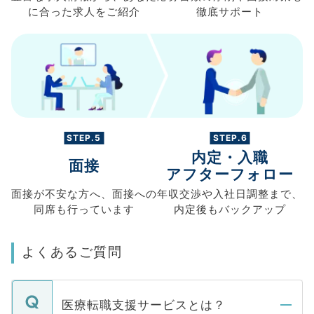
に合った求人を
ご紹介
徹底サポート
STEP.5
STEP.6
内定・入職
面接
アフターフォロー
面接が不安な方へ、
面接への
年収交渉や
入社日調整まで、
同席も
行っています
内定後もバックアップ
よくあるご質問
医療転職支援サービスとは？