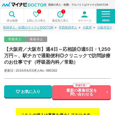
医師の求人・転職・アルバイトはマイナビDOCTOR
0
1
MENU
お気に入り求人
最近見た求人
マイページ
求人検索
医師求人・転職のマイナビDOCTOR
常勤医師求人
大阪府
大阪市淀川
常勤求人
募集停止
【大阪府／大阪市】週4日～応相談◎週5日・1,250
万円～、駅チカで通勤便利◎クリニックで訪問診療
のお仕事です（呼吸器内科／常勤）
更新日 : 2024/04/03
求人No : 680262
最新の募集状況を
お気に入り
問い合わせる
こちらの求人は募集を停止しております。