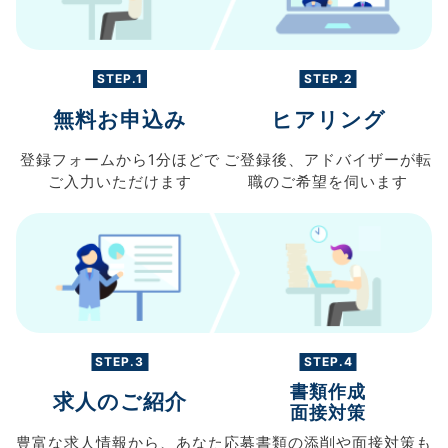
STEP.1
STEP.2
無料お申込み
ヒアリング
登録フォームから
1分ほどで
ご登録後、
アドバイザーが転
ご入力
いただけます
職の
ご希望を伺います
STEP.3
STEP.4
書類作成
求人のご紹介
面接対策
豊富な求人情報から、
あなた
応募書類の
添削や面接対策も