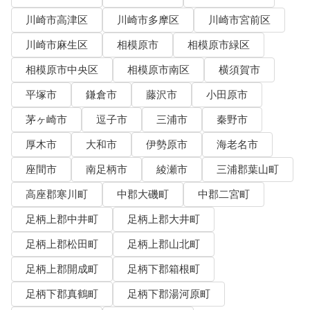
川崎市高津区
川崎市多摩区
川崎市宮前区
川崎市麻生区
相模原市
相模原市緑区
相模原市中央区
相模原市南区
横須賀市
平塚市
鎌倉市
藤沢市
小田原市
茅ヶ崎市
逗子市
三浦市
秦野市
厚木市
大和市
伊勢原市
海老名市
座間市
南足柄市
綾瀬市
三浦郡葉山町
高座郡寒川町
中郡大磯町
中郡二宮町
足柄上郡中井町
足柄上郡大井町
足柄上郡松田町
足柄上郡山北町
足柄上郡開成町
足柄下郡箱根町
足柄下郡真鶴町
足柄下郡湯河原町