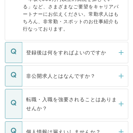
る」など、さまざまなご要望をキャリアパ
ートナーにお伝えください。常勤求人はも
ちろん、非常勤・スポットのお仕事紹介も
行なっております。
登録後は何をすればよいのですか
ご登録いただきましたら、弊社担当者がご
登録内容を確認し、その後メールもしくは
非公開求人とはなんですか？
お電話にて次のステップのご案内をいたし
ます。通常、5営業日以内にはご連絡をせて
マイナビDOCTORで取り扱っている求人の
いただきますので、しばらくお待ちくださ
うち約3割は、Webサイトからご覧いただ
転職・入職を強要されることはありま
い。
けない「非公開求人」です。非公開求人は
せんか？
下記の理由によって、一般には公開してい
ません。
転職・入職を強要することは一切ありませ
ん。また、仮に応募先から内定をいただい
個人情報は漏えいしませんか？