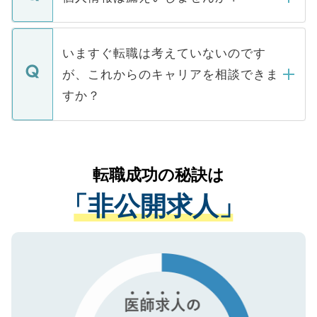
■応募殺到を避けるため 人気のある医療機
たとしても、ご本人が納得しない限り、内
関を公にしてしまうと、応募が殺到する場
定を承諾する必要はありません。内定先へ
個人情報が漏えいすることはありませんの
合があります。 選考を効率よく行うため
の辞退の連絡はキャリアパートナーが行い
で、ご安心ください。当サイトからの登録
いますぐ転職は考えていないのです
に、医療機関が求める条件に合った人材の
ますので、ご安心ください。
などで収集したご登録者様の個人情報は、
が、これからのキャリアを相談できま
みを人材紹介会社に依頼するケースが増え
ご本人のキャリアアップおよび転職活動の
ています。
すか？
支援を目的に使用いたします。お預かりし
ているすべての個人データはご本人の許可
お気軽にご相談ください。先生専任のキャ
なく、医療機関側に開示したり、第三者に
リアパートナーが将来のご希望などをおう
提供することは一切ありません。また弊社
かがいして、現在の医療機関の状況や紹介
転職成功の秘訣は
は、個人情報の取り扱いについての厳密な
経験をまじえながら、適切なアドバイスを
管理基準を満たした事業者のみに付与され
「非公開求人」
させていただきます。すぐにご転職をされ
る、プライバシーマークを取得済みです。
ない方には、長期的なサポートが可能です
ご登録いただいた個人情報は、SSL（デー
ので、まずはご登録ください。
タ暗号化）によって保護されていますの
で、機密保持に関してもご安心ください。