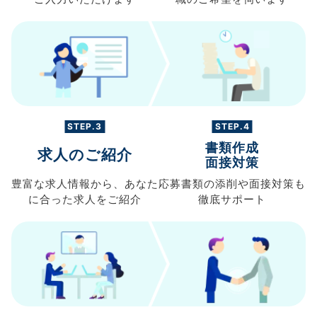
STEP.3
STEP.4
書類作成
求人のご紹介
面接対策
豊富な求人情報から、
あなた
応募書類の
添削や面接対策も
に合った求人を
ご紹介
徹底サポート