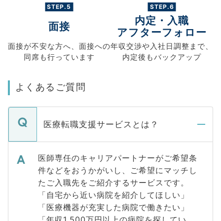
STEP.5
STEP.6
内定・入職
面接
アフターフォロー
面接が不安な方へ、
面接への
年収交渉や
入社日調整まで、
同席も
行っています
内定後もバックアップ
よくあるご質問
医療転職支援サービスとは？
医師専任のキャリアパートナーがご希望条
件などをおうかがいし、ご希望にマッチし
たご入職先をご紹介するサービスです。
「自宅から近い病院を紹介してほしい」
「医療機器が充実した病院で働きたい」
「年収1,500万円以上の病院を探してい