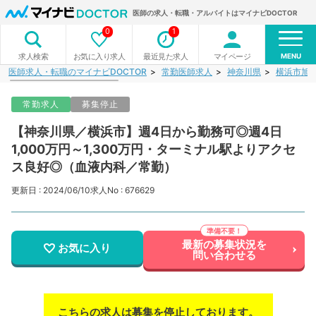
医師の求人・転職・アルバイトはマイナビDOCTOR
0
1
MENU
お気に入り求人
最近見た求人
マイページ
求人検索
医師求人・転職のマイナビDOCTOR
常勤医師求人
神奈川県
横浜市旭
常勤求人
募集停止
【神奈川県／横浜市】週4日から勤務可◎週4日
1,000万円～1,300万円・ターミナル駅よりアクセ
ス良好◎（血液内科／常勤）
更新日 : 2024/06/10
求人No : 676629
最新の募集状況を
お気に入り
問い合わせる
こちらの求人は募集を停止しております。