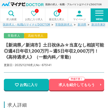
医師の求人・転職・アルバイトはマイナビDOCTOR
0
1
MENU
お気に入り求人
最近見た求人
マイページ
求人検索
医師求人・転職のマイナビDOCTOR
常勤医師求人
新潟県
新潟市東区
常勤求人
高給与求人
【新潟県／新潟市】土日祝休み☆当直なし相談可能
◎週4日年収1,200万円～週5日年収2,000万円！
《高待遇求人》（一般内科／常勤）
更新日 : 2025/12/16
求人No : 675141
お気に入り
求人を紹介してもらう
求人詳細