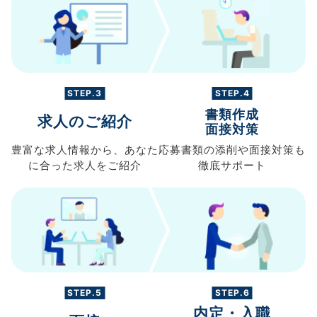
STEP.3
STEP.4
書類作成
求人のご紹介
面接対策
豊富な求人情報から、
あなた
応募書類の
添削や面接対策も
に合った求人を
ご紹介
徹底サポート
STEP.5
STEP.6
内定・入職