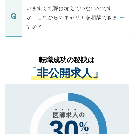
合があります。 選考を効率よく行うため
の辞退の連絡はキャリアパートナーが行い
で、ご安心ください。当サイトからの登録
いますぐ転職は考えていないのです
に、医療機関が求める条件に合った人材の
ますので、ご安心ください。
などで収集したご登録者様の個人情報は、
が、これからのキャリアを相談できま
みを人材紹介会社に依頼するケースが増え
ご本人のキャリアアップおよび転職活動の
ています。
すか？
支援を目的に使用いたします。お預かりし
ているすべての個人データはご本人の許可
お気軽にご相談ください。先生専任のキャ
なく、医療機関側に開示したり、第三者に
リアパートナーが将来のご希望などをおう
提供することは一切ありません。また弊社
かがいして、現在の医療機関の状況や紹介
転職成功の秘訣は
は、個人情報の取り扱いについての厳密な
経験をまじえながら、適切なアドバイスを
管理基準を満たした事業者のみに付与され
「非公開求人」
させていただきます。すぐにご転職をされ
る、プライバシーマークを取得済みです。
ない方には、長期的なサポートが可能です
ご登録いただいた個人情報は、SSL（デー
ので、まずはご登録ください。
タ暗号化）によって保護されていますの
で、機密保持に関してもご安心ください。