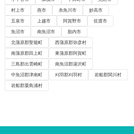
村上市
燕市
糸魚川市
妙高市
五泉市
上越市
阿賀野市
佐渡市
魚沼市
南魚沼市
胎内市
北蒲原郡聖籠町
西蒲原郡弥彦村
南蒲原郡田上町
東蒲原郡阿賀町
三島郡出雲崎町
南魚沼郡湯沢町
中魚沼郡津南町
刈羽郡刈羽村
岩船郡関川村
岩船郡粟島浦村