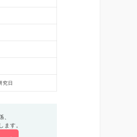
研究日
係、
します。