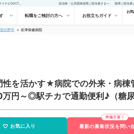
谷津保健病院 (常勤)の転職・求人｜医師の求人・転職・アルバイトは【マイナビDOCTOR】
自治体・公共団体採用ご担当者さまへ
採用ご担当者
お気
す
転職をご検討の方へ
お役立ちガイド
習志野市
谷津保健病院
門性を活かす★病院での外来・病棟
,500万円～◎駅チカで通勤便利♪（
お気に入り
最新の募集状況を問い