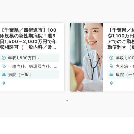
【千葉県／四街道市】100
【千葉県／
床規模の急性期病院！週5
◎1,100
日1,500～2,000万円で年
アでのご勤
収相談可（一般内科／常
勤便利★（
勤）
勤）
年収1,500万円～
年収1,1
一般内科、循環器内科、呼
内分泌・
吸器内科、消化器内科、内
病院（一般）
病院（一
分泌・代謝内科、腎臓内科