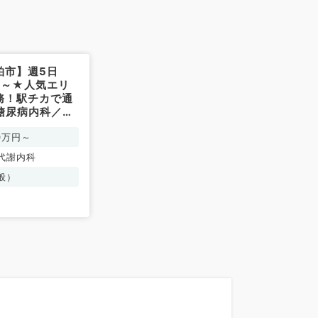
柏市】週5日
万円～★人気エリ
務！駅チカで通
糖尿病内科／常
00万円～
代謝内科
般）