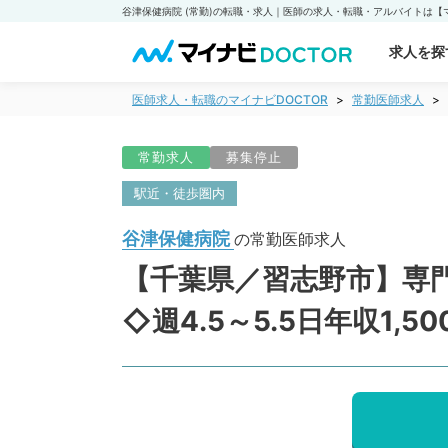
求人を探
医師求人・転職のマイナビDOCTOR
常勤医師求人
常勤求人
募集停止
駅近・徒歩圏内
谷津保健病院
の常勤医師求人
【千葉県／習志野市】専
◇週4.5～5.5日年収1