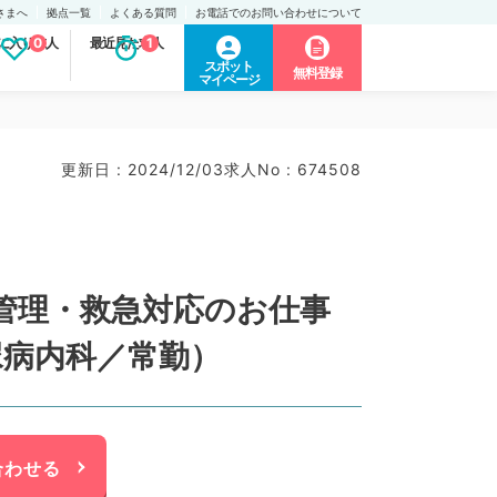
さまへ
拠点一覧
よくある質問
お電話でのお問い合わせについて
に入り求人
0
最近見た求人
1
スポット
無料登録
マイページ
更新日 : 2024/12/03
求人No : 674508
管理・救急対応のお仕事
糖尿病内科／常勤）
合わせる