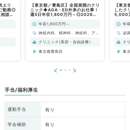
気エリ
【東京都／豊島区】全国展開のクリ
【東京
ご勤務◎
ニック◆AGA・ED外来のお仕事！
したクリ
数相談可
週5日年収1,800万円～◎2026年
5,00
11月～ご勤務可能な方◎（科目不
エリア
問／常勤）
不問／
年収1,800万円～
年収
神経内科、精神科、神経科、アレ
泌
ルギー科、リウマチ科、小児科、
クリニック(美容・自由診療）
ク
整形外科、形成外科、美容外科、
東京都豊島区
東
脳神経外科、呼吸器外科、心臓血
管外科、小児外科、皮膚科、泌尿
器科、産婦人科、産科、婦人科、
<
>
眼科、耳鼻咽喉科、気管食道科、
放射線科、リハビリテーション
科、麻酔科、ペインクリニック、
手当/福利厚生
人工透析科、緩和ケア科、一般内
科、循環器内科、呼吸器内科、消
化器内科、内分泌・代謝内科、腎
有り
通勤手当
臓内科、老年内科、血液内科、外
科系全般、一般外科、消化器外
有り
学会補助
科、乳腺外科、総合診療科、美容