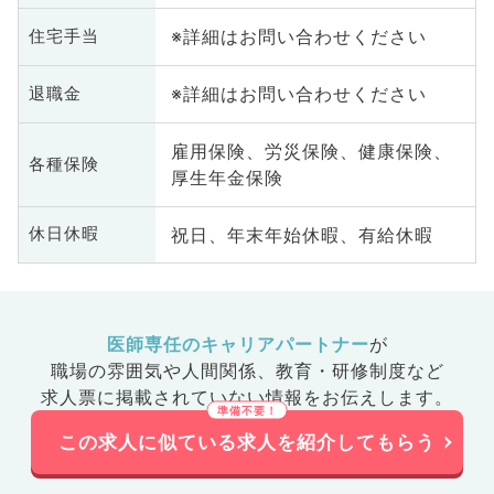
皮膚科、健診・人間ドック、救急
※詳細はお問い合わせください
住宅手当
科・ＩＣＵ、病理科、基礎医学
系、膠原病科、スポーツ整形外
科、大腸・肛門外科、産業医、脊
※詳細はお問い合わせください
退職金
髄・脊椎外科、科目不問
雇用保険、労災保険、健康保険、
各種保険
厚生年金保険
祝日、年末年始休暇、有給休暇
休日休暇
医師専任のキャリアパートナー
が
職場の雰囲気や人間関係、
教育・研修制度など
求人票に掲載されていない情報をお伝えします。
この求人に似ている求人を紹介してもらう