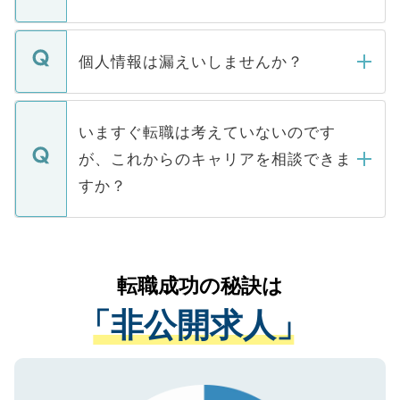
下記の理由によって、一般には公開してい
ません。
転職・入職を強要することは一切ありませ
ん。また、仮に応募先から内定をいただい
個人情報は漏えいしませんか？
■応募殺到を避けるため 人気のある医療機
たとしても、ご本人が納得しない限り、内
関を公にしてしまうと、応募が殺到する場
定を承諾する必要はありません。内定先へ
個人情報が漏えいすることはありませんの
合があります。 選考を効率よく行うため
の辞退の連絡はキャリアパートナーが行い
で、ご安心ください。当サイトからの登録
いますぐ転職は考えていないのです
に、医療機関が求める条件に合った人材の
ますので、ご安心ください。
などで収集したご登録者様の個人情報は、
が、これからのキャリアを相談できま
みを人材紹介会社に依頼するケースが増え
ご本人のキャリアアップおよび転職活動の
ています。
すか？
支援を目的に使用いたします。お預かりし
ているすべての個人データはご本人の許可
お気軽にご相談ください。先生専任のキャ
なく、医療機関側に開示したり、第三者に
リアパートナーが将来のご希望などをおう
提供することは一切ありません。また弊社
かがいして、現在の医療機関の状況や紹介
転職成功の秘訣は
は、個人情報の取り扱いについての厳密な
経験をまじえながら、適切なアドバイスを
管理基準を満たした事業者のみに付与され
「非公開求人」
させていただきます。すぐにご転職をされ
る、プライバシーマークを取得済みです。
ない方には、長期的なサポートが可能です
ご登録いただいた個人情報は、SSL（デー
ので、まずはご登録ください。
タ暗号化）によって保護されていますの
で、機密保持に関してもご安心ください。