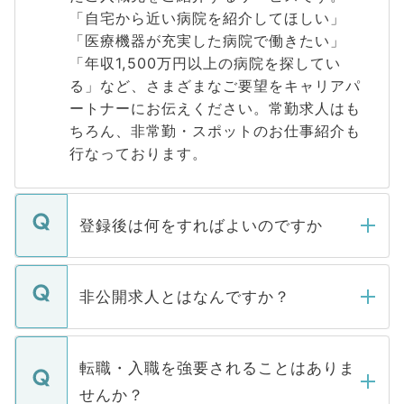
「自宅から近い病院を紹介してほしい」
「医療機器が充実した病院で働きたい」
「年収1,500万円以上の病院を探してい
る」など、さまざまなご要望をキャリアパ
ートナーにお伝えください。常勤求人はも
ちろん、非常勤・スポットのお仕事紹介も
行なっております。
登録後は何をすればよいのですか
ご登録いただきましたら、弊社担当者がご
登録内容を確認し、その後メールもしくは
非公開求人とはなんですか？
お電話にて次のステップのご案内をいたし
ます。通常、5営業日以内にはご連絡をせて
マイナビDOCTORで取り扱っている求人の
いただきますので、しばらくお待ちくださ
うち約3割は、Webサイトからご覧いただ
転職・入職を強要されることはありま
い。
けない「非公開求人」です。非公開求人は
せんか？