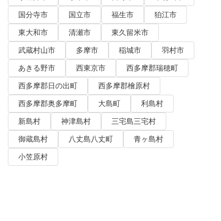
国分寺市
国立市
福生市
狛江市
東大和市
清瀬市
東久留米市
武蔵村山市
多摩市
稲城市
羽村市
あきる野市
西東京市
西多摩郡瑞穂町
西多摩郡日の出町
西多摩郡檜原村
西多摩郡奥多摩町
大島町
利島村
新島村
神津島村
三宅島三宅村
御蔵島村
八丈島八丈町
青ヶ島村
小笠原村