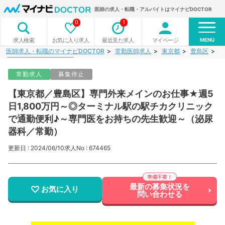
医師の求人・転職・アルバイトはマイナビDOCTOR
0
1
MENU
お気に入り求人
最近見た求人
マイページ
求人検索
医師求人・転職のマイナビDOCTOR
常勤医師求人
東京都
豊島区
【
常勤求人
募集停止
【東京都／豊島区】専門外来メインのお仕事★週5
日1,800万円～◎ターミナル駅の駅チカクリニック
で通勤便利♪～専門医をお持ちの先生歓迎～（泌尿
器科／常勤）
更新日 : 2024/06/10
求人No : 674465
最新の募集状況を
お気に入り
問い合わせる