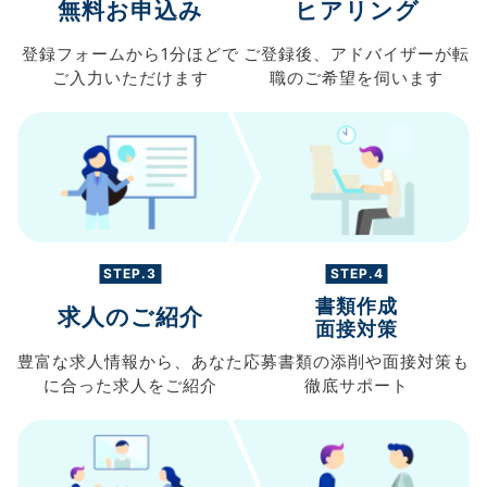
無料お申込み
ヒアリング
登録フォームから
1分ほどで
ご登録後、
アドバイザーが転
ご入力
いただけます
職の
ご希望を伺います
STEP.3
STEP.4
書類作成
求人のご紹介
面接対策
豊富な求人情報から、
あなた
応募書類の
添削や面接対策も
に合った求人を
ご紹介
徹底サポート