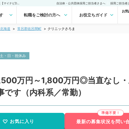
クリニックさろま(常勤)の転職・求人｜医師の求人・転職・アルバイトは【マイナビDOCTOR】
自治体・公共団体採用ご担当者さまへ
採用ご担当者
お気
す
転職をご検討の方へ
お役立ちガイド
北海道
常呂郡佐呂間町
クリニックさろま
土・日・祝休み
,500万円～1,800万円◎当直な
事です（内科系／常勤）
お気に入り
最新の募集状況を問い