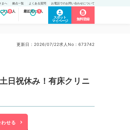
さまへ
拠点一覧
よくある質問
お電話でのお問い合わせについて
に入り求人
0
最近見た求人
1
スポット
無料登録
マイページ
更新日 : 2026/07/22
求人No : 673742
し・土日祝休み！有床クリニ
合わせる