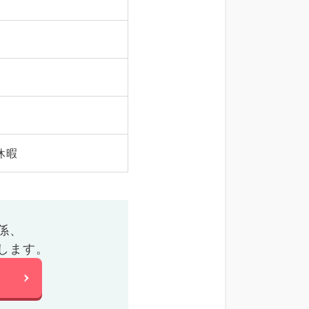
休暇
係、
します。