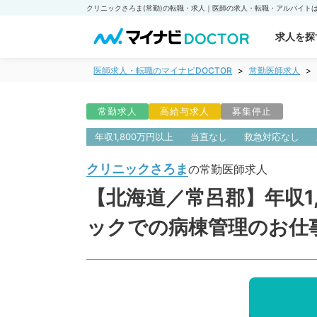
求人を探
医師求人・転職のマイナビDOCTOR
常勤医師求人
常勤求人
高給与求人
募集停止
年収1,800万円以上
当直なし
救急対応なし
クリニックさろま
の常勤医師求人
【北海道／常呂郡】年収1
ックでの病棟管理のお仕