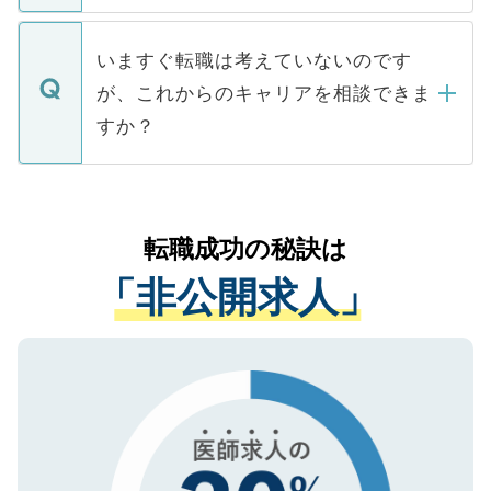
関を公にしてしまうと、応募が殺到する場
定を承諾する必要はありません。内定先へ
個人情報が漏えいすることはありませんの
合があります。 選考を効率よく行うため
の辞退の連絡はキャリアパートナーが行い
で、ご安心ください。当サイトからの登録
いますぐ転職は考えていないのです
に、医療機関が求める条件に合った人材の
ますので、ご安心ください。
などで収集したご登録者様の個人情報は、
が、これからのキャリアを相談できま
みを人材紹介会社に依頼するケースが増え
ご本人のキャリアアップおよび転職活動の
ています。
すか？
支援を目的に使用いたします。お預かりし
ているすべての個人データはご本人の許可
お気軽にご相談ください。先生専任のキャ
なく、医療機関側に開示したり、第三者に
リアパートナーが将来のご希望などをおう
提供することは一切ありません。また弊社
かがいして、現在の医療機関の状況や紹介
転職成功の秘訣は
は、個人情報の取り扱いについての厳密な
経験をまじえながら、適切なアドバイスを
管理基準を満たした事業者のみに付与され
「非公開求人」
させていただきます。すぐにご転職をされ
る、プライバシーマークを取得済みです。
ない方には、長期的なサポートが可能です
ご登録いただいた個人情報は、SSL（デー
ので、まずはご登録ください。
タ暗号化）によって保護されていますの
で、機密保持に関してもご安心ください。