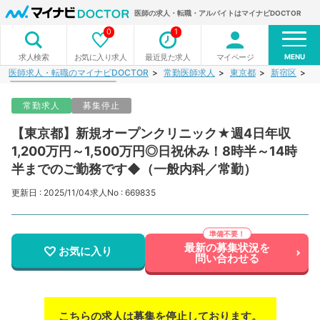
医師の求人・転職・アルバイトはマイナビDOCTOR
0
1
MENU
お気に入り求人
最近見た求人
マイページ
求人検索
医師求人・転職のマイナビDOCTOR
常勤医師求人
東京都
新宿区
【
常勤求人
募集停止
【東京都】新規オープンクリニック★週4日年収
1,200万円～1,500万円◎日祝休み！8時半～14時
半までのご勤務です◆（一般内科／常勤）
更新日 : 2025/11/04
求人No : 669835
最新の募集状況を
お気に入り
問い合わせる
こちらの求人は募集を停止しております。