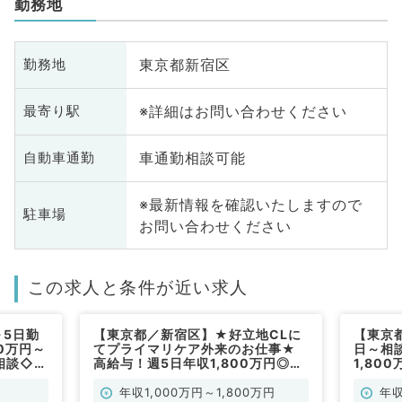
勤務地
東京都新宿区
勤務地
※詳細はお問い合わせください
最寄り駅
車通勤相談可能
自動車通勤
※最新情報を確認いたしますので
駐車場
お問い合わせください
この求人と条件が近い求人
～5日勤
【東京都／新宿区】★好立地CLに
【東京
0万円～
てプライマリケア外来のお仕事★
日～相
相談◇最
高給与！週5日年収1,800万円◎週
1,80
セス良好
3日より勤務可★土日祝休み♦（皮
分☆ク
す（一般
膚科、一般内科／常勤）
事です
年収1,000万円～1,800万円
年収