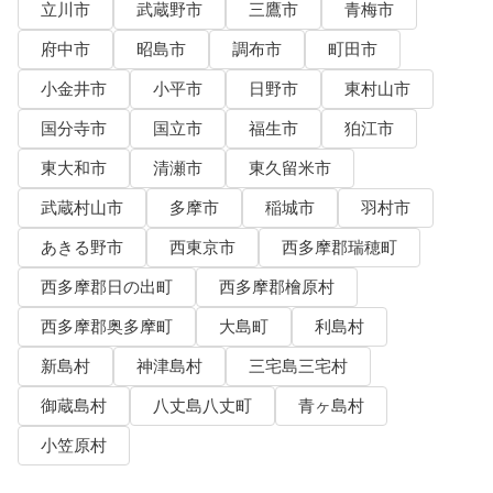
立川市
武蔵野市
三鷹市
青梅市
府中市
昭島市
調布市
町田市
小金井市
小平市
日野市
東村山市
国分寺市
国立市
福生市
狛江市
東大和市
清瀬市
東久留米市
武蔵村山市
多摩市
稲城市
羽村市
あきる野市
西東京市
西多摩郡瑞穂町
西多摩郡日の出町
西多摩郡檜原村
西多摩郡奥多摩町
大島町
利島村
新島村
神津島村
三宅島三宅村
御蔵島村
八丈島八丈町
青ヶ島村
小笠原村