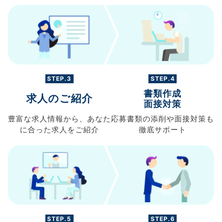
STEP.3
STEP.4
書類作成
求人のご紹介
面接対策
豊富な求人情報から、
あなた
応募書類の
添削や面接対策も
に合った求人を
ご紹介
徹底サポート
STEP.5
STEP.6