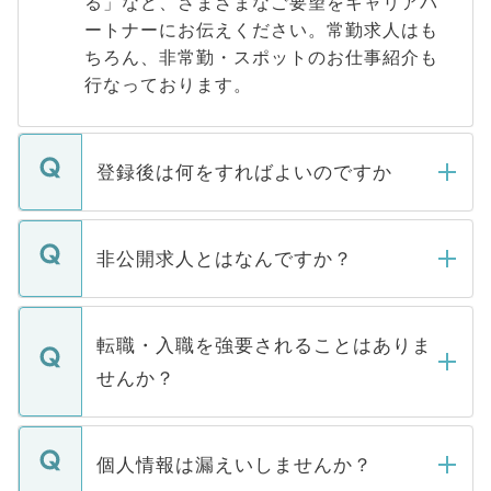
る」など、さまざまなご要望をキャリアパ
ートナーにお伝えください。常勤求人はも
ちろん、非常勤・スポットのお仕事紹介も
行なっております。
登録後は何をすればよいのですか
ご登録いただきましたら、弊社担当者がご
登録内容を確認し、その後メールもしくは
非公開求人とはなんですか？
お電話にて次のステップのご案内をいたし
ます。通常、5営業日以内にはご連絡をせて
マイナビDOCTORで取り扱っている求人の
いただきますので、しばらくお待ちくださ
うち約3割は、Webサイトからご覧いただ
転職・入職を強要されることはありま
い。
けない「非公開求人」です。非公開求人は
せんか？
下記の理由によって、一般には公開してい
ません。
転職・入職を強要することは一切ありませ
ん。また、仮に応募先から内定をいただい
個人情報は漏えいしませんか？
■応募殺到を避けるため 人気のある医療機
たとしても、ご本人が納得しない限り、内