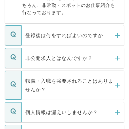
ちろん、非常勤・スポットのお仕事紹介も
行なっております。
登録後は何をすればよいのですか
ご登録いただきましたら、弊社担当者がご
登録内容を確認し、その後メールもしくは
非公開求人とはなんですか？
お電話にて次のステップのご案内をいたし
ます。通常、5営業日以内にはご連絡をせて
マイナビDOCTORで取り扱っている求人の
いただきますので、しばらくお待ちくださ
うち約3割は、Webサイトからご覧いただ
転職・入職を強要されることはありま
い。
けない「非公開求人」です。非公開求人は
せんか？
下記の理由によって、一般には公開してい
ません。
転職・入職を強要することは一切ありませ
ん。また、仮に応募先から内定をいただい
個人情報は漏えいしませんか？
■応募殺到を避けるため 人気のある医療機
たとしても、ご本人が納得しない限り、内
関を公にしてしまうと、応募が殺到する場
定を承諾する必要はありません。内定先へ
個人情報が漏えいすることはありませんの