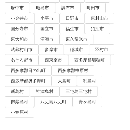
府中市
昭島市
調布市
町田市
小金井市
小平市
日野市
東村山市
国分寺市
国立市
福生市
狛江市
東大和市
清瀬市
東久留米市
武蔵村山市
多摩市
稲城市
羽村市
あきる野市
西東京市
西多摩郡瑞穂町
西多摩郡日の出町
西多摩郡檜原村
西多摩郡奥多摩町
大島町
利島村
新島村
神津島村
三宅島三宅村
御蔵島村
八丈島八丈町
青ヶ島村
小笠原村