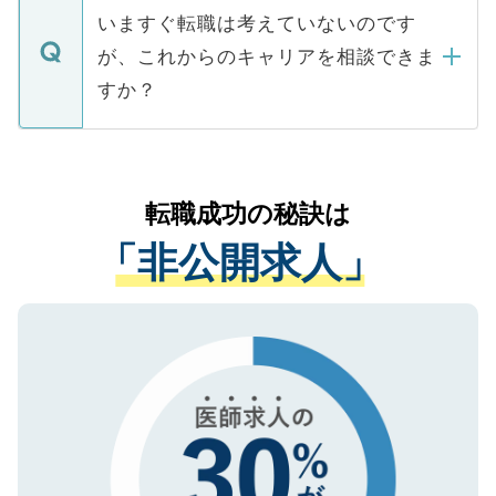
合があります。 選考を効率よく行うため
の辞退の連絡はキャリアパートナーが行い
で、ご安心ください。当サイトからの登録
いますぐ転職は考えていないのです
に、医療機関が求める条件に合った人材の
ますので、ご安心ください。
などで収集したご登録者様の個人情報は、
が、これからのキャリアを相談できま
みを人材紹介会社に依頼するケースが増え
ご本人のキャリアアップおよび転職活動の
ています。
すか？
支援を目的に使用いたします。お預かりし
ているすべての個人データはご本人の許可
お気軽にご相談ください。先生専任のキャ
なく、医療機関側に開示したり、第三者に
リアパートナーが将来のご希望などをおう
提供することは一切ありません。また弊社
かがいして、現在の医療機関の状況や紹介
転職成功の秘訣は
は、個人情報の取り扱いについての厳密な
経験をまじえながら、適切なアドバイスを
管理基準を満たした事業者のみに付与され
「非公開求人」
させていただきます。すぐにご転職をされ
る、プライバシーマークを取得済みです。
ない方には、長期的なサポートが可能です
ご登録いただいた個人情報は、SSL（デー
ので、まずはご登録ください。
タ暗号化）によって保護されていますの
で、機密保持に関してもご安心ください。