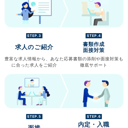
STEP.3
STEP.4
書類作成
求人のご紹介
面接対策
豊富な求人情報から、
あなた
応募書類の
添削や面接対策も
に合った求人を
ご紹介
徹底サポート
STEP.5
STEP.6
内定・入職
面接