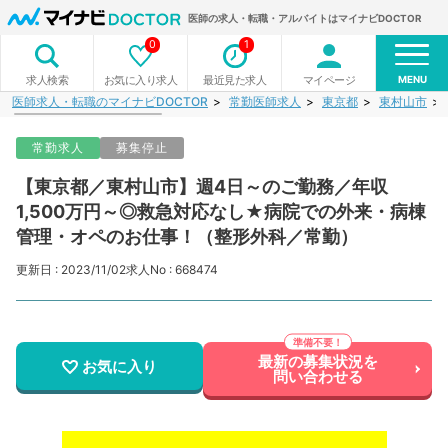
医師の求人・転職・アルバイトはマイナビDOCTOR
0
1
MENU
お気に入り求人
最近見た求人
マイページ
求人検索
医師求人・転職のマイナビDOCTOR
常勤医師求人
東京都
東村山市
常勤求人
募集停止
【東京都／東村山市】週4日～のご勤務／年収
1,500万円～◎救急対応なし★病院での外来・病棟
管理・オペのお仕事！（整形外科／常勤）
更新日 : 2023/11/02
求人No : 668474
最新の募集状況を
お気に入り
問い合わせる