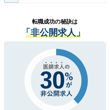
ているすべての個人データはご本人の許可
お気軽にご相談ください。先生専任のキャ
なく、医療機関側に開示したり、第三者に
リアパートナーが将来のご希望などをおう
提供することは一切ありません。また弊社
かがいして、現在の医療機関の状況や紹介
転職成功の秘訣は
は、個人情報の取り扱いについての厳密な
経験をまじえながら、適切なアドバイスを
管理基準を満たした事業者のみに付与され
「非公開求人」
させていただきます。すぐにご転職をされ
る、プライバシーマークを取得済みです。
ない方には、長期的なサポートが可能です
ご登録いただいた個人情報は、SSL（デー
ので、まずはご登録ください。
タ暗号化）によって保護されていますの
で、機密保持に関してもご安心ください。