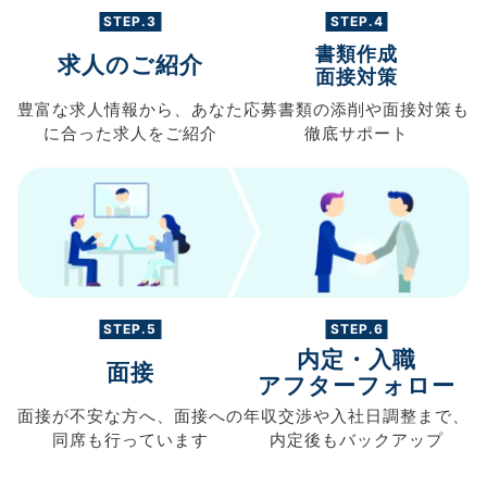
STEP.3
STEP.4
書類作成
求人のご紹介
面接対策
豊富な求人情報から、
あなた
応募書類の
添削や面接対策も
に合った求人を
ご紹介
徹底サポート
STEP.5
STEP.6
内定・入職
面接
アフターフォロー
面接が不安な方へ、
面接への
年収交渉や
入社日調整まで、
同席も
行っています
内定後もバックアップ