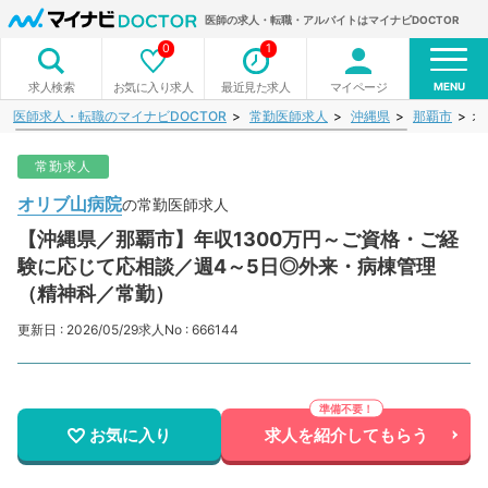
医師の求人・転職・アルバイトはマイナビDOCTOR
0
1
MENU
お気に入り求人
最近見た求人
マイページ
求人検索
医師求人・転職のマイナビDOCTOR
常勤医師求人
沖縄県
那覇市
オ
常勤求人
オリブ山病院
の常勤医師求人
【沖縄県／那覇市】年収1300万円～ご資格・ご経
験に応じて応相談／週4～5日◎外来・病棟管理
（精神科／常勤）
更新日 : 2026/05/29
求人No : 666144
お気に入り
求人を紹介してもらう