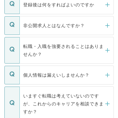
登録後は何をすればよいのですか
ご登録いただきましたら、弊社担当者がご
登録内容を確認し、その後メールもしくは
非公開求人とはなんですか？
お電話にて次のステップのご案内をいたし
ます。通常、5営業日以内にはご連絡をせて
マイナビDOCTORで取り扱っている求人の
いただきますので、しばらくお待ちくださ
うち約3割は、Webサイトからご覧いただ
転職・入職を強要されることはありま
い。
けない「非公開求人」です。非公開求人は
せんか？
下記の理由によって、一般には公開してい
ません。
転職・入職を強要することは一切ありませ
ん。また、仮に応募先から内定をいただい
個人情報は漏えいしませんか？
■応募殺到を避けるため 人気のある医療機
たとしても、ご本人が納得しない限り、内
関を公にしてしまうと、応募が殺到する場
定を承諾する必要はありません。内定先へ
個人情報が漏えいすることはありませんの
合があります。 選考を効率よく行うため
の辞退の連絡はキャリアパートナーが行い
で、ご安心ください。当サイトからの登録
いますぐ転職は考えていないのです
に、医療機関が求める条件に合った人材の
ますので、ご安心ください。
などで収集したご登録者様の個人情報は、
が、これからのキャリアを相談できま
みを人材紹介会社に依頼するケースが増え
ご本人のキャリアアップおよび転職活動の
ています。
すか？
支援を目的に使用いたします。お預かりし