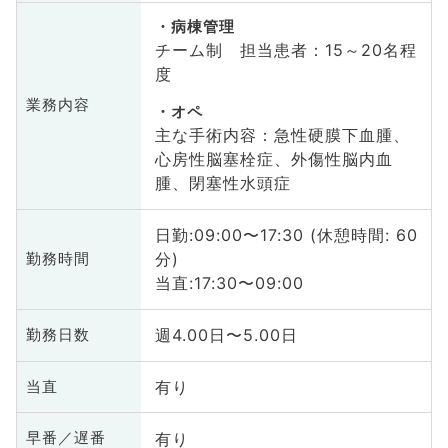
病棟管理
チーム制 担当患者：15～20名程
度
業務内容
オペ
主な手術内容：急性硬膜下血腫、
心房性脳塞栓症、外傷性脳内血
腫、閉塞性水頭症
日勤:09:00〜17:30 (休憩時間: 60
分)
勤務時間
当直:17:30〜09:00
週4.00日〜5.00日
勤務日数
有り
当直
有り
早番／遅番