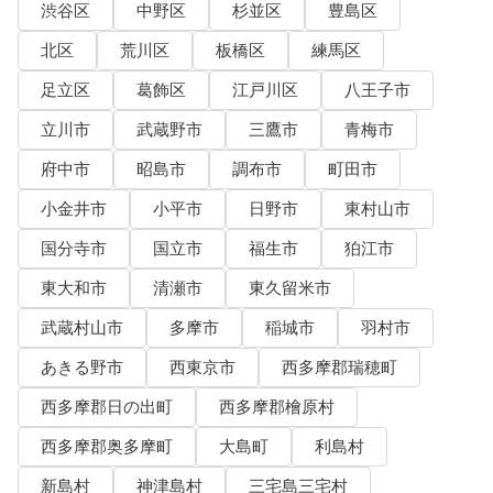
渋谷区
中野区
杉並区
豊島区
北区
荒川区
板橋区
練馬区
足立区
葛飾区
江戸川区
八王子市
立川市
武蔵野市
三鷹市
青梅市
府中市
昭島市
調布市
町田市
小金井市
小平市
日野市
東村山市
国分寺市
国立市
福生市
狛江市
東大和市
清瀬市
東久留米市
武蔵村山市
多摩市
稲城市
羽村市
あきる野市
西東京市
西多摩郡瑞穂町
西多摩郡日の出町
西多摩郡檜原村
西多摩郡奥多摩町
大島町
利島村
新島村
神津島村
三宅島三宅村