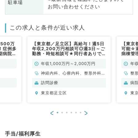
駐車場
お問い合わせください
この求人と条件が近い求人
500万
【東京都／足立区】高給与！週5日
【東京
！症例多
年収2,200万円相談可◎週3日～ご
可能☆週
期病院！
勤務・時短相談可★同行者ありで
病棟管
安心の訪問診療のお仕事★オンコ
形外科
ール・出動なしも相談できます
年収1,000万円～2,000万円
年収
◎（内科系,外科系／常勤）
神経内科、心療内科、整形外科、
整
形成外科、美容外科、脳神経外
訪問診療
病
科、呼吸器外科、心臓血管外科、
東京都足立区
東
小児外科、泌尿器科、一般内科、
循環器内科、呼吸器内科、消化器
内科、内分泌・代謝内科、腎臓内
<
>
科、老年内科、外科系全般、一般
外科、消化器外科、乳腺外科、膠
原病科、スポーツ整形外科、大
手当/福利厚生
腸・肛門外科、脊髄・脊椎外科