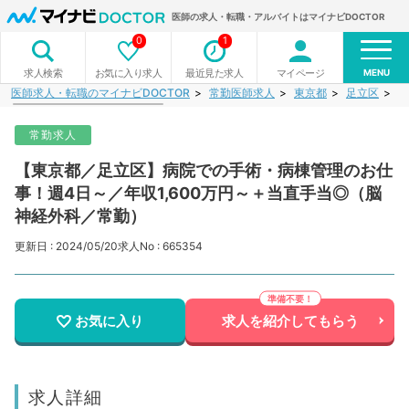
医師の求人・転職・アルバイトはマイナビDOCTOR
0
1
MENU
お気に入り求人
最近見た求人
マイページ
求人検索
医師求人・転職のマイナビDOCTOR
常勤医師求人
東京都
足立区
【
常勤求人
【東京都／足立区】病院での手術・病棟管理のお仕
事！週4日～／年収1,600万円～＋当直手当◎（脳
神経外科／常勤）
更新日 : 2024/05/20
求人No : 665354
お気に入り
求人を紹介してもらう
求人詳細