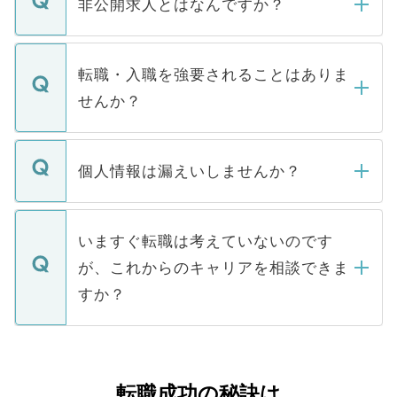
非公開求人とはなんですか？
お電話にて次のステップのご案内をいたし
ます。通常、5営業日以内にはご連絡をせて
マイナビDOCTORで取り扱っている求人の
いただきますので、しばらくお待ちくださ
うち約3割は、Webサイトからご覧いただ
転職・入職を強要されることはありま
い。
けない「非公開求人」です。非公開求人は
せんか？
下記の理由によって、一般には公開してい
ません。
転職・入職を強要することは一切ありませ
ん。また、仮に応募先から内定をいただい
個人情報は漏えいしませんか？
■応募殺到を避けるため 人気のある医療機
たとしても、ご本人が納得しない限り、内
関を公にしてしまうと、応募が殺到する場
定を承諾する必要はありません。内定先へ
個人情報が漏えいすることはありませんの
合があります。 選考を効率よく行うため
の辞退の連絡はキャリアパートナーが行い
で、ご安心ください。当サイトからの登録
いますぐ転職は考えていないのです
に、医療機関が求める条件に合った人材の
ますので、ご安心ください。
などで収集したご登録者様の個人情報は、
が、これからのキャリアを相談できま
みを人材紹介会社に依頼するケースが増え
ご本人のキャリアアップおよび転職活動の
ています。
すか？
支援を目的に使用いたします。お預かりし
ているすべての個人データはご本人の許可
お気軽にご相談ください。先生専任のキャ
なく、医療機関側に開示したり、第三者に
リアパートナーが将来のご希望などをおう
提供することは一切ありません。また弊社
かがいして、現在の医療機関の状況や紹介
転職成功の秘訣は
は、個人情報の取り扱いについての厳密な