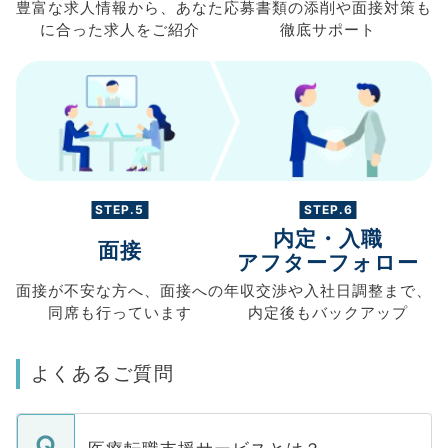
豊富な求人情報から、
あなた
応募書類の
添削や面接対策も
に合った求人を
ご紹介
徹底サポート
STEP.5
STEP.6
内定・入職
面接
アフターフォロー
面接が不安な方へ、
面接への
年収交渉や
入社日調整まで、
同席も
行っています
内定後もバックアップ
よくあるご質問