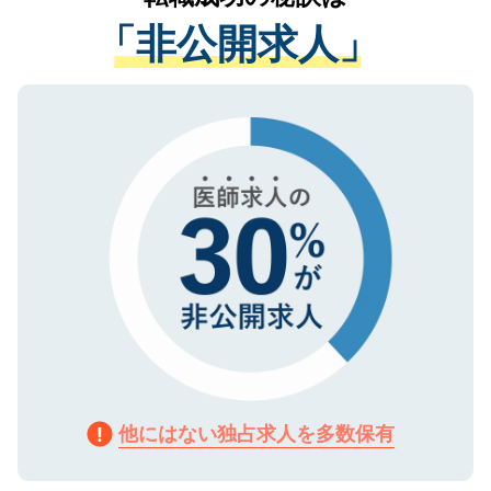
経験をまじえながら、適切なアドバイスを
管理基準を満たした事業者のみに付与され
「非公開求人」
させていただきます。すぐにご転職をされ
る、プライバシーマークを取得済みです。
ない方には、長期的なサポートが可能です
ご登録いただいた個人情報は、SSL（デー
ので、まずはご登録ください。
タ暗号化）によって保護されていますの
で、機密保持に関してもご安心ください。
他にはない独占求人を多数保有