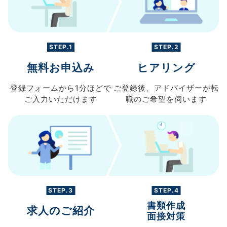
STEP.1
STEP.2
無料お申込み
ヒアリング
登録フォームから
1分ほどで
ご登録後、
アドバイザーが転
ご入力
いただけます
職の
ご希望を伺います
STEP.3
STEP.4
書類作成
求人のご紹介
面接対策