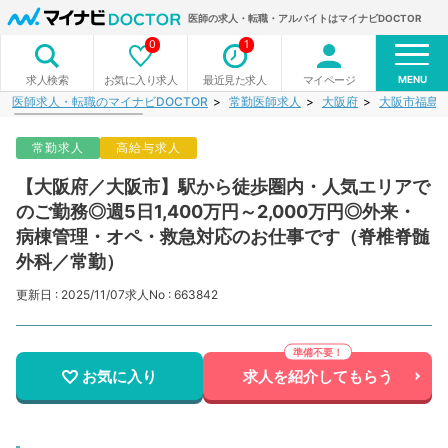
医師の求人・転職・アルバイトはマイナビDOCTOR
0
1
MENU
お気に入り求人
最近見た求人
マイページ
求人検索
医師求人・転職のマイナビDOCTOR
常勤医師求人
大阪府
大阪市福島
常勤求人
高給与求人
【大阪府／大阪市】駅から徒歩圏内・人気エリアで
のご勤務◎週5日1,400万円～2,000万円◎外来・
病棟管理・オペ・救急対応のお仕事です（脊椎脊髄
外科／常勤）
更新日 : 2025/11/07
求人No : 663842
お気に入り
求人を紹介してもらう