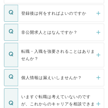
登録後は何をすればよいのですか
ご登録いただきましたら、弊社担当者がご
登録内容を確認し、その後メールもしくは
非公開求人とはなんですか？
お電話にて次のステップのご案内をいたし
ます。通常、5営業日以内にはご連絡をせて
マイナビDOCTORで取り扱っている求人の
いただきますので、しばらくお待ちくださ
うち約3割は、Webサイトからご覧いただ
転職・入職を強要されることはありま
い。
けない「非公開求人」です。非公開求人は
せんか？
下記の理由によって、一般には公開してい
ません。
転職・入職を強要することは一切ありませ
ん。また、仮に応募先から内定をいただい
個人情報は漏えいしませんか？
■応募殺到を避けるため 人気のある医療機
たとしても、ご本人が納得しない限り、内
関を公にしてしまうと、応募が殺到する場
定を承諾する必要はありません。内定先へ
個人情報が漏えいすることはありませんの
合があります。 選考を効率よく行うため
の辞退の連絡はキャリアパートナーが行い
で、ご安心ください。当サイトからの登録
いますぐ転職は考えていないのです
に、医療機関が求める条件に合った人材の
ますので、ご安心ください。
などで収集したご登録者様の個人情報は、
が、これからのキャリアを相談できま
みを人材紹介会社に依頼するケースが増え
ご本人のキャリアアップおよび転職活動の