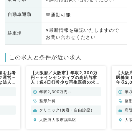
車通勤可能
自動車通勤
※最新情報を確認いたしますので
駐車場
お問い合わせください
この求人と条件が近い求人
業をお考
【大阪府／大阪市】年収2,300万
【大阪
ク運営～
円～＋インセンティブの高給与求
医募集
な法人で
人！週4日◎希少な再生医療の求人
年収2,
です♪（整形外科／常勤）
駅から
も魅力
年収2,300万円～
年収
整形外科
整
クリニック(美容・自由診療）
病
大阪府大阪市福島区
大