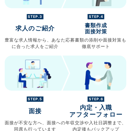
STEP.3
STEP.4
書類作成
求人のご紹介
面接対策
豊富な求人情報から、
あなた
応募書類の
添削や面接対策も
に合った求人を
ご紹介
徹底サポート
STEP.5
STEP.6
内定・入職
面接
アフターフォロー
面接が不安な方へ、
面接への
年収交渉や
入社日調整まで、
同席も
行っています
内定後もバックアップ