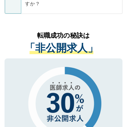
ています。
すか？
支援を目的に使用いたします。お預かりし
ているすべての個人データはご本人の許可
お気軽にご相談ください。先生専任のキャ
なく、医療機関側に開示したり、第三者に
リアパートナーが将来のご希望などをおう
提供することは一切ありません。また弊社
かがいして、現在の医療機関の状況や紹介
転職成功の秘訣は
は、個人情報の取り扱いについての厳密な
経験をまじえながら、適切なアドバイスを
管理基準を満たした事業者のみに付与され
「非公開求人」
させていただきます。すぐにご転職をされ
る、プライバシーマークを取得済みです。
ない方には、長期的なサポートが可能です
ご登録いただいた個人情報は、SSL（デー
ので、まずはご登録ください。
タ暗号化）によって保護されていますの
で、機密保持に関してもご安心ください。