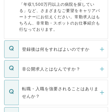
「年収1,500万円以上の病院を探してい
る」など、さまざまなご要望をキャリアパ
ートナーにお伝えください。常勤求人はも
ちろん、非常勤・スポットのお仕事紹介も
行なっております。
登録後は何をすればよいのですか
ご登録いただきましたら、弊社担当者がご
登録内容を確認し、その後メールもしくは
非公開求人とはなんですか？
お電話にて次のステップのご案内をいたし
ます。通常、5営業日以内にはご連絡をせて
マイナビDOCTORで取り扱っている求人の
いただきますので、しばらくお待ちくださ
うち約3割は、Webサイトからご覧いただ
転職・入職を強要されることはありま
い。
けない「非公開求人」です。非公開求人は
せんか？
下記の理由によって、一般には公開してい
ません。
転職・入職を強要することは一切ありませ