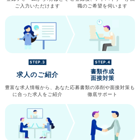
ご入力
いただけます
職の
ご希望を伺います
STEP.3
STEP.4
書類作成
求人のご紹介
面接対策
豊富な求人情報から、
あなた
応募書類の
添削や面接対策も
に合った求人を
ご紹介
徹底サポート