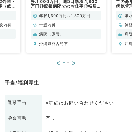
◎外来・
務:1,600万円、週5日勤務:1,800
での募集
事（総合
万円◎療養病院でのお仕事◎転居費
病棟管
用・住宅手当あり／月1回の帰省手
内科／
当あり◎病棟管理メイン◎（一般内
年収1,600万円～1,800万円
年収
科／常勤）
般内科、
一般内科
神
、消化器
循
病院（療養）
病
、腎臓内
内
沖縄県宮古島市
沖
科
<
>
手当/福利厚生
※詳細はお問い合わせください
通勤手当
有り
学会補助