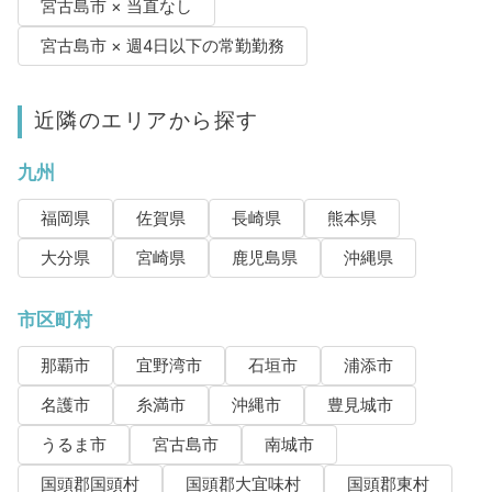
宮古島市 × 当直なし
宮古島市 × 週4日以下の常勤勤務
近隣のエリアから探す
九州
福岡県
佐賀県
長崎県
熊本県
大分県
宮崎県
鹿児島県
沖縄県
市区町村
那覇市
宜野湾市
石垣市
浦添市
名護市
糸満市
沖縄市
豊見城市
うるま市
宮古島市
南城市
国頭郡国頭村
国頭郡大宜味村
国頭郡東村