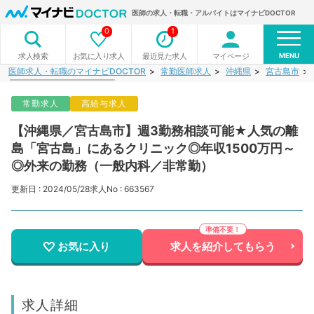
医師の求人・転職・アルバイトはマイナビDOCTOR
0
1
MENU
お気に入り求人
最近見た求人
マイページ
求人検索
医師求人・転職のマイナビDOCTOR
常勤医師求人
沖縄県
宮古島市
常勤求人
高給与求人
【沖縄県／宮古島市】週3勤務相談可能★人気の離
島「宮古島」にあるクリニック◎年収1500万円～
◎外来の勤務（一般内科／非常勤）
更新日 : 2024/05/28
求人No : 663567
お気に入り
求人を紹介してもらう
求人詳細