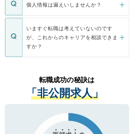
ん。また、仮に応募先から内定をいただい
個人情報は漏えいしませんか？
■応募殺到を避けるため 人気のある医療機
たとしても、ご本人が納得しない限り、内
関を公にしてしまうと、応募が殺到する場
定を承諾する必要はありません。内定先へ
個人情報が漏えいすることはありませんの
合があります。 選考を効率よく行うため
の辞退の連絡はキャリアパートナーが行い
で、ご安心ください。当サイトからの登録
いますぐ転職は考えていないのです
に、医療機関が求める条件に合った人材の
ますので、ご安心ください。
などで収集したご登録者様の個人情報は、
が、これからのキャリアを相談できま
みを人材紹介会社に依頼するケースが増え
ご本人のキャリアアップおよび転職活動の
ています。
すか？
支援を目的に使用いたします。お預かりし
ているすべての個人データはご本人の許可
お気軽にご相談ください。先生専任のキャ
なく、医療機関側に開示したり、第三者に
リアパートナーが将来のご希望などをおう
提供することは一切ありません。また弊社
かがいして、現在の医療機関の状況や紹介
転職成功の秘訣は
は、個人情報の取り扱いについての厳密な
経験をまじえながら、適切なアドバイスを
管理基準を満たした事業者のみに付与され
「非公開求人」
させていただきます。すぐにご転職をされ
る、プライバシーマークを取得済みです。
ない方には、長期的なサポートが可能です
ご登録いただいた個人情報は、SSL（デー
ので、まずはご登録ください。
タ暗号化）によって保護されていますの
で、機密保持に関してもご安心ください。