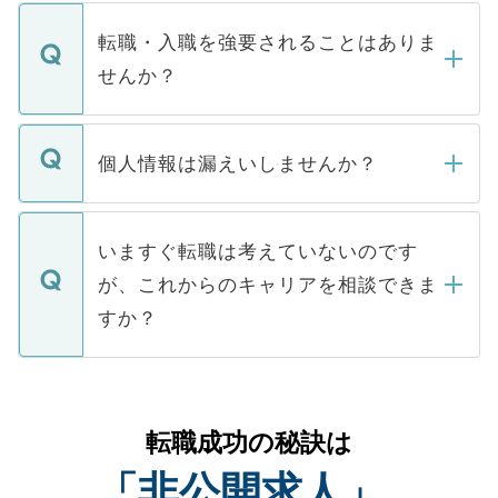
ます。通常、5営業日以内にはご連絡をせて
マイナビDOCTORで取り扱っている求人の
いただきますので、しばらくお待ちくださ
うち約3割は、Webサイトからご覧いただ
転職・入職を強要されることはありま
い。
けない「非公開求人」です。非公開求人は
せんか？
下記の理由によって、一般には公開してい
ません。
転職・入職を強要することは一切ありませ
ん。また、仮に応募先から内定をいただい
個人情報は漏えいしませんか？
■応募殺到を避けるため 人気のある医療機
たとしても、ご本人が納得しない限り、内
関を公にしてしまうと、応募が殺到する場
定を承諾する必要はありません。内定先へ
個人情報が漏えいすることはありませんの
合があります。 選考を効率よく行うため
の辞退の連絡はキャリアパートナーが行い
で、ご安心ください。当サイトからの登録
いますぐ転職は考えていないのです
に、医療機関が求める条件に合った人材の
ますので、ご安心ください。
などで収集したご登録者様の個人情報は、
が、これからのキャリアを相談できま
みを人材紹介会社に依頼するケースが増え
ご本人のキャリアアップおよび転職活動の
ています。
すか？
支援を目的に使用いたします。お預かりし
ているすべての個人データはご本人の許可
お気軽にご相談ください。先生専任のキャ
なく、医療機関側に開示したり、第三者に
リアパートナーが将来のご希望などをおう
提供することは一切ありません。また弊社
かがいして、現在の医療機関の状況や紹介
転職成功の秘訣は
は、個人情報の取り扱いについての厳密な
経験をまじえながら、適切なアドバイスを
管理基準を満たした事業者のみに付与され
「非公開求人」
させていただきます。すぐにご転職をされ
る、プライバシーマークを取得済みです。