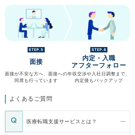
STEP.5
STEP.6
内定・入職
面接
アフターフォロー
面接が不安な方へ、
面接への
年収交渉や
入社日調整まで、
同席も
行っています
内定後もバックアップ
よくあるご質問
医療転職支援サービスとは？