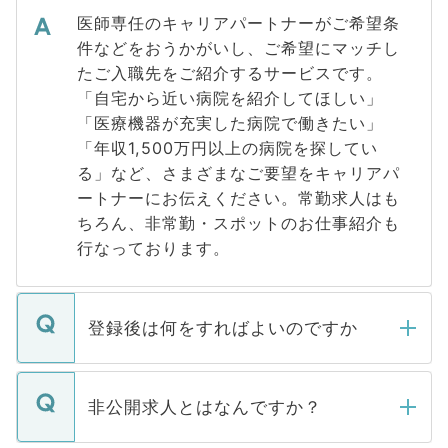
医師専任のキャリアパートナーがご希望条
件などをおうかがいし、ご希望にマッチし
たご入職先をご紹介するサービスです。
「自宅から近い病院を紹介してほしい」
「医療機器が充実した病院で働きたい」
「年収1,500万円以上の病院を探してい
る」など、さまざまなご要望をキャリアパ
ートナーにお伝えください。常勤求人はも
ちろん、非常勤・スポットのお仕事紹介も
行なっております。
登録後は何をすればよいのですか
ご登録いただきましたら、弊社担当者がご
登録内容を確認し、その後メールもしくは
非公開求人とはなんですか？
お電話にて次のステップのご案内をいたし