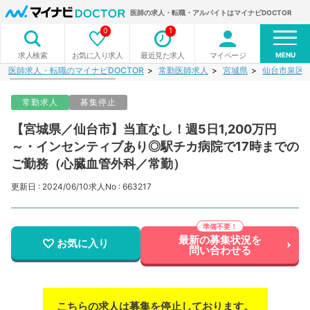
医師の求人・転職・アルバイトはマイナビDOCTOR
0
1
MENU
お気に入り求人
最近見た求人
マイページ
求人検索
医師求人・転職のマイナビDOCTOR
常勤医師求人
宮城県
仙台市泉区
常勤求人
募集停止
【宮城県／仙台市】当直なし！週5日1,200万円
～・インセンティブあり◎駅チカ病院で17時までの
ご勤務（心臓血管外科／常勤）
更新日 : 2024/06/10
求人No : 663217
最新の募集状況を
お気に入り
問い合わせる
こちらの求人は募集を停止しております。