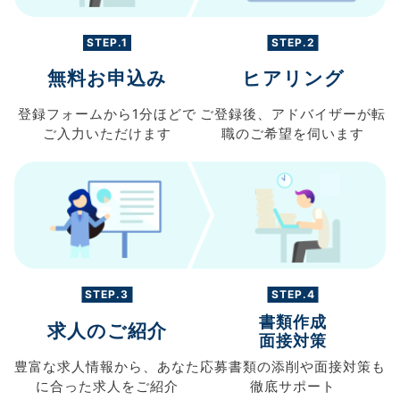
STEP.1
STEP.2
無料お申込み
ヒアリング
登録フォームから
1分ほどで
ご登録後、
アドバイザーが転
ご入力
いただけます
職の
ご希望を伺います
STEP.3
STEP.4
書類作成
求人のご紹介
面接対策
豊富な求人情報から、
あなた
応募書類の
添削や面接対策も
に合った求人を
ご紹介
徹底サポート