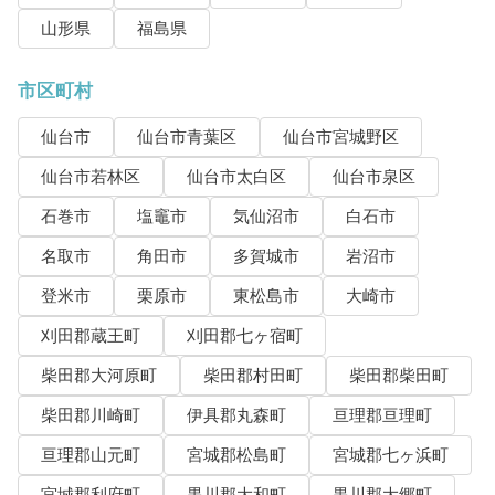
山形県
福島県
市区町村
仙台市
仙台市青葉区
仙台市宮城野区
仙台市若林区
仙台市太白区
仙台市泉区
石巻市
塩竈市
気仙沼市
白石市
名取市
角田市
多賀城市
岩沼市
登米市
栗原市
東松島市
大崎市
刈田郡蔵王町
刈田郡七ヶ宿町
柴田郡大河原町
柴田郡村田町
柴田郡柴田町
柴田郡川崎町
伊具郡丸森町
亘理郡亘理町
亘理郡山元町
宮城郡松島町
宮城郡七ヶ浜町