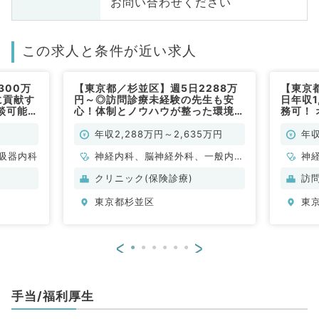
お問い合わせください
この求人と条件が近い求人
300万
【東京都／杉並区】週5日2288万
【東京
に貢献す
円～◎訪問診療未経験の先生も安
日年収1
談可能
心！体制とノウハウが整った環境＆
務可！
高収入の訪問診療クリニック（内科
街☆訪
系・外科系／常勤）
常勤）
年収2,288万円～2,635万円
年収
吸器内科
神経内科、脳神経外科、一般内
神
科、老年内科、外科系全般、一般
循
クリニック(保険診療)
訪
外科
内
東京都杉並区
東
科
<
>
手当/福利厚生