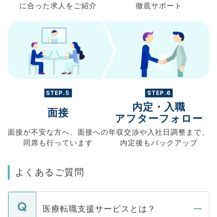
に合った求人を
ご紹介
徹底サポート
STEP.5
STEP.6
内定・入職
面接
アフターフォロー
面接が不安な方へ、
面接への
年収交渉や
入社日調整まで、
同席も
行っています
内定後もバックアップ
よくあるご質問
医療転職支援サービスとは？