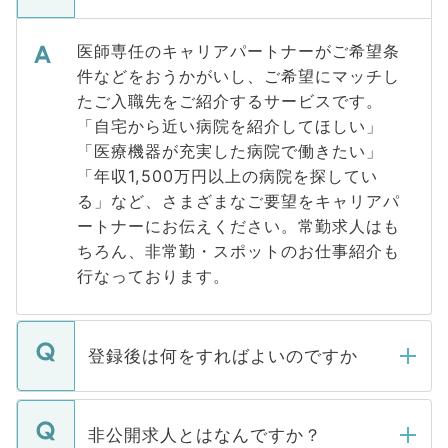
医師専任のキャリアパートナーがご希望条
件などをおうかがいし、ご希望にマッチし
たご入職先をご紹介するサービスです。
「自宅から近い病院を紹介してほしい」
「医療機器が充実した病院で働きたい」
「年収1,500万円以上の病院を探してい
る」など、さまざまなご要望をキャリアパ
ートナーにお伝えください。常勤求人はも
ちろん、非常勤・スポットのお仕事紹介も
行なっております。
登録後は何をすればよいのですか
ご登録いただきましたら、弊社担当者がご
登録内容を確認し、その後メールもしくは
非公開求人とはなんですか？