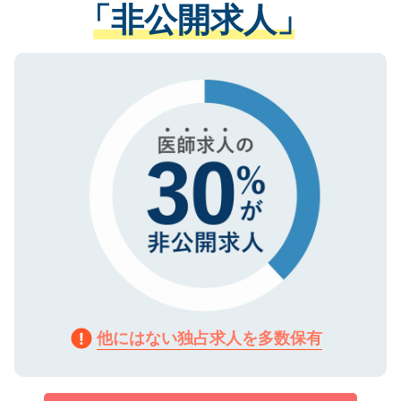
管理基準を満たした事業者のみに付与され
「非公開求人」
させていただきます。すぐにご転職をされ
る、プライバシーマークを取得済みです。
ない方には、長期的なサポートが可能です
ご登録いただいた個人情報は、SSL（デー
ので、まずはご登録ください。
タ暗号化）によって保護されていますの
で、機密保持に関してもご安心ください。
他にはない独占求人を多数保有