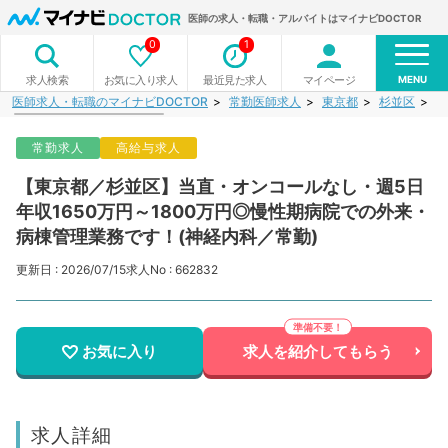
医師の求人・転職・アルバイトはマイナビDOCTOR
0
1
MENU
お気に入り求人
最近見た求人
マイページ
求人検索
医師求人・転職のマイナビDOCTOR
常勤医師求人
東京都
杉並区
【
常勤求人
高給与求人
【東京都／杉並区】当直・オンコールなし・週5日
年収1650万円～1800万円◎慢性期病院での外来・
病棟管理業務です！(神経内科／常勤)
更新日 : 2026/07/15
求人No : 662832
お気に入り
求人を紹介してもらう
求人詳細