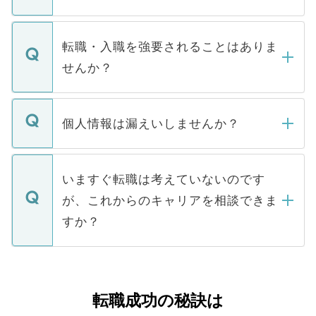
お電話にて次のステップのご案内をいたし
ます。通常、5営業日以内にはご連絡をせて
マイナビDOCTORで取り扱っている求人の
いただきますので、しばらくお待ちくださ
うち約3割は、Webサイトからご覧いただ
転職・入職を強要されることはありま
い。
けない「非公開求人」です。非公開求人は
せんか？
下記の理由によって、一般には公開してい
ません。
転職・入職を強要することは一切ありませ
ん。また、仮に応募先から内定をいただい
個人情報は漏えいしませんか？
■応募殺到を避けるため 人気のある医療機
たとしても、ご本人が納得しない限り、内
関を公にしてしまうと、応募が殺到する場
定を承諾する必要はありません。内定先へ
個人情報が漏えいすることはありませんの
合があります。 選考を効率よく行うため
の辞退の連絡はキャリアパートナーが行い
で、ご安心ください。当サイトからの登録
いますぐ転職は考えていないのです
に、医療機関が求める条件に合った人材の
ますので、ご安心ください。
などで収集したご登録者様の個人情報は、
が、これからのキャリアを相談できま
みを人材紹介会社に依頼するケースが増え
ご本人のキャリアアップおよび転職活動の
ています。
すか？
支援を目的に使用いたします。お預かりし
ているすべての個人データはご本人の許可
お気軽にご相談ください。先生専任のキャ
なく、医療機関側に開示したり、第三者に
リアパートナーが将来のご希望などをおう
提供することは一切ありません。また弊社
かがいして、現在の医療機関の状況や紹介
転職成功の秘訣は
は、個人情報の取り扱いについての厳密な
経験をまじえながら、適切なアドバイスを