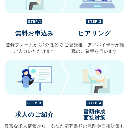
STEP.1
STEP.2
無料お申込み
ヒアリング
登録フォームから
1分ほどで
ご登録後、
アドバイザーが転
ご入力
いただけます
職の
ご希望を伺います
STEP.3
STEP.4
書類作成
求人のご紹介
面接対策
豊富な求人情報から、
あなた
応募書類の
添削や面接対策も