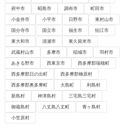
府中市
昭島市
調布市
町田市
小金井市
小平市
日野市
東村山市
国分寺市
国立市
福生市
狛江市
東大和市
清瀬市
東久留米市
武蔵村山市
多摩市
稲城市
羽村市
あきる野市
西東京市
西多摩郡瑞穂町
西多摩郡日の出町
西多摩郡檜原村
西多摩郡奥多摩町
大島町
利島村
新島村
神津島村
三宅島三宅村
御蔵島村
八丈島八丈町
青ヶ島村
小笠原村