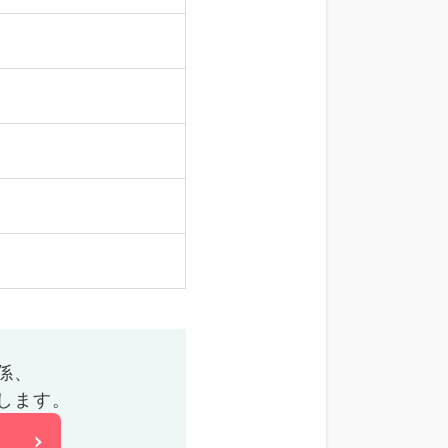
係、
します。