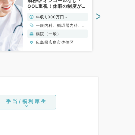
勤務◎ オンコールなし・
QOL重視！休暇の制度が充
実してます／週5.25日
>
年収1,000万円～
1,000万円～（一般内科／
常勤）
一般内科、循環器内科、呼
吸器内科、消化器内科、内
病院（一般）
分泌・代謝内科
広島県広島市佐伯区
手当/福利厚生