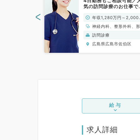
圏内☆精神科病
4日勤務もご相談可能／
管理、一般外来
気の訪問診療のお仕事で
す（一般内科／
◎（内科系・外科系／常
<
0万円～1,700万
年収1,280万円～2,000
勤）
円
、循環器内科、呼
神経内科、整形外科、
、消化器内科、内
外科、脳神経外科、呼
神）
訪問診療
謝内科
外科、心臓血管外科、
島市佐伯区
広島県広島市佐伯区
器科、一般内科、循環
科、呼吸器内科、消化
科、内分泌・代謝内科
臓内科、老年内科、血
科、外科系全般、一般
科、消化器外科、乳腺
科、膠原病科、大腸・
外科
給与
求人詳細