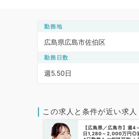
勤務地
広島県広島市佐伯区
勤務日数
週5.50日
この求人と条件が近い求人
広島市】週4日
【広島県／広島市】週4
1,700万円◎
日1,280～2,000万円◎