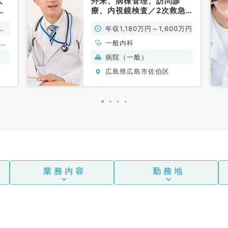
人
外来、病棟管理、訪問診
す
療、内視鏡検査／2次救急
病院（一般内科／常勤）
万
年収1,180万円～1,600万円
形成
一般内科
吸器
病院（一般）
泌尿
広島県広島市佐伯区
器内
器内
、腎
液内
外
外
肛門
業務内容
勤務地