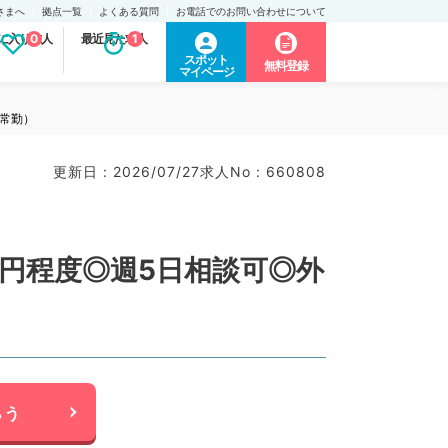
さまへ
拠点一覧
よくある質問
お電話でのお問い合わせについて
に入り求人
0
最近見た求人
1
スポット
無料登録
マイページ
／常勤）
更新日 : 2026/07/27
求人No : 660808
万円程度◎週5日相談可◎外
らう