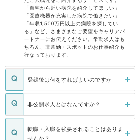
たご入職先をご紹介するサービスです。
「自宅から近い病院を紹介してほしい」
「医療機器が充実した病院で働きたい」
「年収1,500万円以上の病院を探してい
る」など、さまざまなご要望をキャリアパ
ートナーにお伝えください。常勤求人はも
ちろん、非常勤・スポットのお仕事紹介も
行なっております。
登録後は何をすればよいのですか
ご登録いただきましたら、弊社担当者がご
登録内容を確認し、その後メールもしくは
非公開求人とはなんですか？
お電話にて次のステップのご案内をいたし
ます。通常、5営業日以内にはご連絡をせて
マイナビDOCTORで取り扱っている求人の
いただきますので、しばらくお待ちくださ
うち約3割は、Webサイトからご覧いただ
転職・入職を強要されることはありま
い。
けない「非公開求人」です。非公開求人は
せんか？