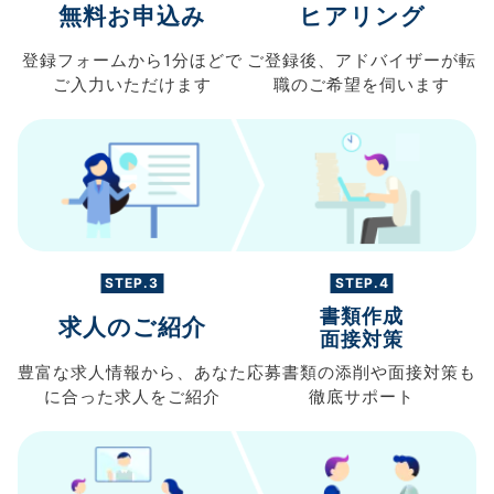
無料お申込み
ヒアリング
登録フォームから
1分ほどで
ご登録後、
アドバイザーが転
ご入力
いただけます
職の
ご希望を伺います
STEP.3
STEP.4
書類作成
求人のご紹介
面接対策
豊富な求人情報から、
あなた
応募書類の
添削や面接対策も
に合った求人を
ご紹介
徹底サポート