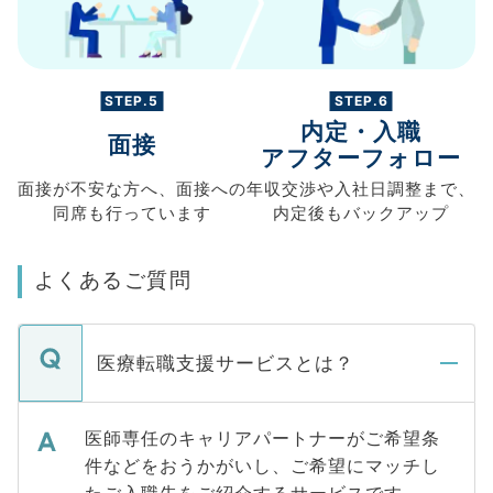
STEP.5
STEP.6
内定・入職
面接
アフターフォロー
面接が不安な方へ、
面接への
年収交渉や
入社日調整まで、
同席も
行っています
内定後もバックアップ
よくあるご質問
医療転職支援サービスとは？
医師専任のキャリアパートナーがご希望条
件などをおうかがいし、ご希望にマッチし