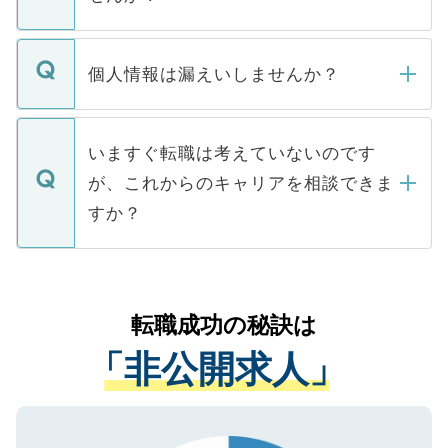
下記の理由によって、一般には公開してい
ません。
転職・入職を強要することは一切ありませ
ん。また、仮に応募先から内定をいただい
個人情報は漏えいしませんか？
■応募殺到を避けるため 人気のある医療機
たとしても、ご本人が納得しない限り、内
関を公にしてしまうと、応募が殺到する場
定を承諾する必要はありません。内定先へ
個人情報が漏えいすることはありませんの
合があります。 選考を効率よく行うため
の辞退の連絡はキャリアパートナーが行い
で、ご安心ください。当サイトからの登録
いますぐ転職は考えていないのです
に、医療機関が求める条件に合った人材の
ますので、ご安心ください。
などで収集したご登録者様の個人情報は、
が、これからのキャリアを相談できま
みを人材紹介会社に依頼するケースが増え
ご本人のキャリアアップおよび転職活動の
ています。
すか？
支援を目的に使用いたします。お預かりし
ているすべての個人データはご本人の許可
お気軽にご相談ください。先生専任のキャ
なく、医療機関側に開示したり、第三者に
リアパートナーが将来のご希望などをおう
提供することは一切ありません。また弊社
かがいして、現在の医療機関の状況や紹介
転職成功の秘訣は
は、個人情報の取り扱いについての厳密な
経験をまじえながら、適切なアドバイスを
管理基準を満たした事業者のみに付与され
「非公開求人」
させていただきます。すぐにご転職をされ
る、プライバシーマークを取得済みです。
ない方には、長期的なサポートが可能です
ご登録いただいた個人情報は、SSL（デー
ので、まずはご登録ください。
タ暗号化）によって保護されていますの