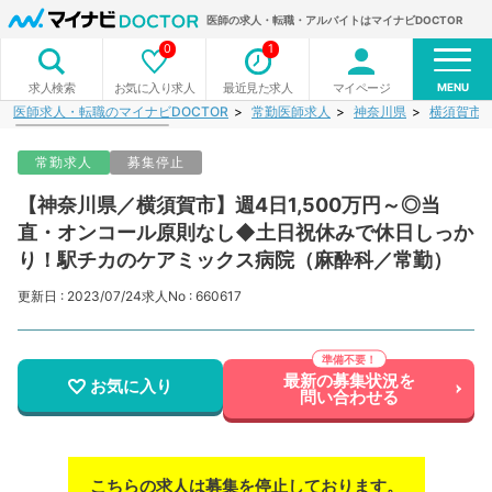
医師の求人・転職・アルバイトはマイナビDOCTOR
0
1
MENU
お気に入り求人
最近見た求人
マイページ
求人検索
医師求人・転職のマイナビDOCTOR
常勤医師求人
神奈川県
横須賀市
常勤求人
募集停止
【神奈川県／横須賀市】週4日1,500万円～◎当
直・オンコール原則なし◆土日祝休みで休日しっか
り！駅チカのケアミックス病院（麻酔科／常勤）
更新日 : 2023/07/24
求人No : 660617
最新の募集状況を
お気に入り
問い合わせる
こちらの求人は募集を停止しております。