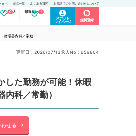
さまへ
拠点一覧
よくある質問
お電話でのお問い合わせについて
に入り求人
0
最近見た求人
1
スポット
無料登録
マイページ
円（循環器内科／常勤）
更新日 : 2026/07/13
求人No : 659804
かした勤務が可能！休暇
環器内科／常勤）
合わせる