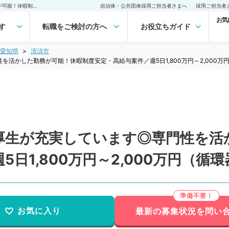
【愛知県／清須市】福利厚生が充実しています◎専門性を活かした勤務が可能！休暇制度安定・高給与案件／週5日1,800万円～2,000万円（循環器内科／常勤）の転職・求人｜医師の求人・転職・アルバイトは【マイナビDOCTOR】
自治体・公共団体採用ご担当者さまへ
採用ご担当者
お気
す
転職をご検討の方へ
お役立ちガイド
愛知県
清須市
活かした勤務が可能！休暇制度安定・高給与案件／週5日1,800万円～2,000万
厚生が充実しています◎専門性を活
日1,800万円～2,000万円（循
お気に入り
最新の募集状況を問い