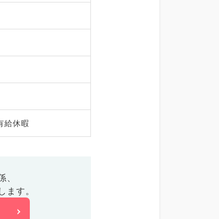
有給休暇
係、
します。