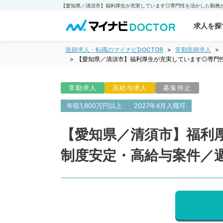
求人を探
医師求人・転職のマイナビDOCTOR
常勤医師求人
【愛知県／清須市】福利厚生が充実しています◎専門性を
常勤求人
高給与求人
募集停止
年収1,800万円以上
2027年4月入職可
【愛知県／清須市】福利
制度安定・高給与案件／週5