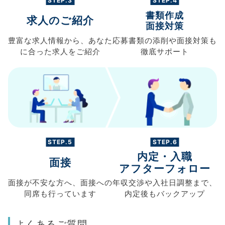
STEP.3
STEP.4
書類作成
求人のご紹介
面接対策
豊富な求人情報から、
あなた
応募書類の
添削や面接対策も
に合った求人を
ご紹介
徹底サポート
STEP.5
STEP.6
内定・入職
面接
アフターフォロー
面接が不安な方へ、
面接への
年収交渉や
入社日調整まで、
同席も
行っています
内定後もバックアップ
よくあるご質問