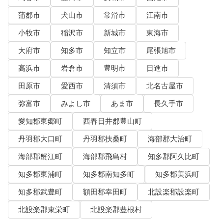
蒲郡市
犬山市
常滑市
江南市
小牧市
稲沢市
新城市
東海市
大府市
知多市
知立市
尾張旭市
高浜市
岩倉市
豊明市
日進市
田原市
愛西市
清須市
北名古屋市
弥富市
みよし市
あま市
長久手市
愛知郡東郷町
西春日井郡豊山町
丹羽郡大口町
丹羽郡扶桑町
海部郡大治町
海部郡蟹江町
海部郡飛島村
知多郡阿久比町
知多郡東浦町
知多郡南知多町
知多郡美浜町
知多郡武豊町
額田郡幸田町
北設楽郡設楽町
北設楽郡東栄町
北設楽郡豊根村