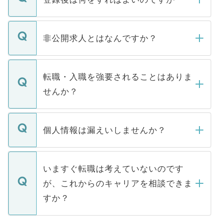
ご登録いただきましたら、弊社担当者がご
登録内容を確認し、その後メールもしくは
非公開求人とはなんですか？
お電話にて次のステップのご案内をいたし
ます。通常、5営業日以内にはご連絡をせて
マイナビDOCTORで取り扱っている求人の
いただきますので、しばらくお待ちくださ
うち約3割は、Webサイトからご覧いただ
転職・入職を強要されることはありま
い。
けない「非公開求人」です。非公開求人は
せんか？
下記の理由によって、一般には公開してい
ません。
転職・入職を強要することは一切ありませ
ん。また、仮に応募先から内定をいただい
個人情報は漏えいしませんか？
■応募殺到を避けるため 人気のある医療機
たとしても、ご本人が納得しない限り、内
関を公にしてしまうと、応募が殺到する場
定を承諾する必要はありません。内定先へ
個人情報が漏えいすることはありませんの
合があります。 選考を効率よく行うため
の辞退の連絡はキャリアパートナーが行い
で、ご安心ください。当サイトからの登録
いますぐ転職は考えていないのです
に、医療機関が求める条件に合った人材の
ますので、ご安心ください。
などで収集したご登録者様の個人情報は、
が、これからのキャリアを相談できま
みを人材紹介会社に依頼するケースが増え
ご本人のキャリアアップおよび転職活動の
ています。
すか？
支援を目的に使用いたします。お預かりし
ているすべての個人データはご本人の許可