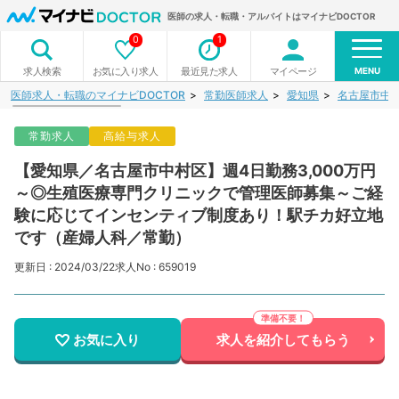
医師の求人・転職・アルバイトはマイナビDOCTOR
0
1
MENU
お気に入り求人
最近見た求人
マイページ
求人検索
医師求人・転職のマイナビDOCTOR
常勤医師求人
愛知県
名古屋市中
常勤求人
高給与求人
【愛知県／名古屋市中村区】週4日勤務3,000万円
～◎生殖医療専門クリニックで管理医師募集～ご経
験に応じてインセンティブ制度あり！駅チカ好立地
です（産婦人科／常勤）
更新日 : 2024/03/22
求人No : 659019
お気に入り
求人を紹介してもらう