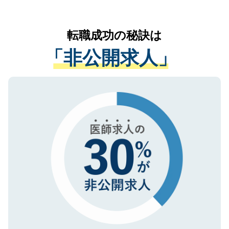
お気軽にご相談ください。先生専任のキャ
なく、医療機関側に開示したり、第三者に
リアパートナーが将来のご希望などをおう
提供することは一切ありません。また弊社
かがいして、現在の医療機関の状況や紹介
転職成功の秘訣は
は、個人情報の取り扱いについての厳密な
経験をまじえながら、適切なアドバイスを
管理基準を満たした事業者のみに付与され
「非公開求人」
させていただきます。すぐにご転職をされ
る、プライバシーマークを取得済みです。
ない方には、長期的なサポートが可能です
ご登録いただいた個人情報は、SSL（デー
ので、まずはご登録ください。
タ暗号化）によって保護されていますの
で、機密保持に関してもご安心ください。