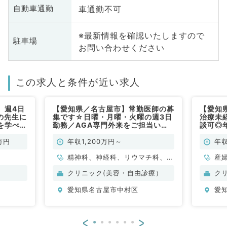
車通勤不可
自動車通勤
※最新情報を確認いたしますので
駐車場
お問い合わせください
この求人と条件が近い求人
】週4日
【愛知県／名古屋市】常勤医師の募
【愛知
の先生に
集です☆日曜・月曜・火曜の週3日
治療未
を学べる
勤務／AGA専門外来をご担当いた
談可◎
地です
だきます（科目不問／常勤）
門クリ
で通勤
万円
年収1,200万円～
年収
精神科、神経科、リウマチ科、小
産
児科、美容外科、皮膚科、産婦人
クリニック(美容・自由診療）
ク
科、産科、婦人科、眼科、耳鼻咽
愛知県名古屋市中村区
愛
喉科、人工透析科、一般内科、循
環器内科、消化器内科、外科系全
般、一般外科、消化器外科、総合
<
>