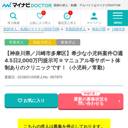
医師の求人・転職・アルバイトはマイナビDOCTOR
0
1
MENU
お気に入り求人
最近見た求人
マイページ
求人検索
医師求人・転職のマイナビDOCTOR
常勤医師求人
神奈川県
川崎市多
常勤求人
高給与求人
募集停止
【神奈川県／川崎市多摩区】希少な小児科案件◎週
4.5日2,000万円提示可☆マニュアル等サポート体
制ありのクリニックです！（小児科／常勤）
更新日 : 2026/01/06
求人No : 657970
最新の募集状況を
お気に入り
問い合わせる
こちらの求人は募集を停止しております。