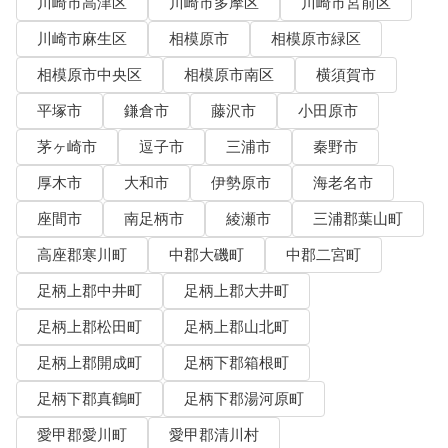
川崎市高津区
川崎市多摩区
川崎市宮前区
川崎市麻生区
相模原市
相模原市緑区
相模原市中央区
相模原市南区
横須賀市
平塚市
鎌倉市
藤沢市
小田原市
茅ヶ崎市
逗子市
三浦市
秦野市
厚木市
大和市
伊勢原市
海老名市
座間市
南足柄市
綾瀬市
三浦郡葉山町
高座郡寒川町
中郡大磯町
中郡二宮町
足柄上郡中井町
足柄上郡大井町
足柄上郡松田町
足柄上郡山北町
足柄上郡開成町
足柄下郡箱根町
足柄下郡真鶴町
足柄下郡湯河原町
愛甲郡愛川町
愛甲郡清川村