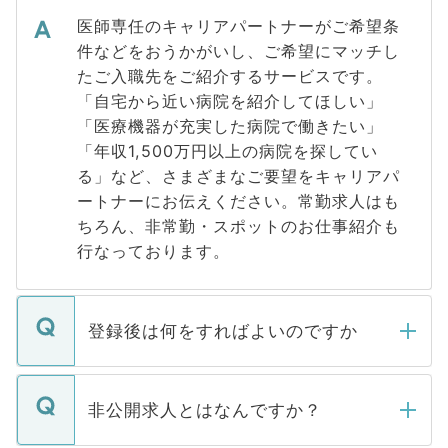
医師専任のキャリアパートナーがご希望条
件などをおうかがいし、ご希望にマッチし
たご入職先をご紹介するサービスです。
「自宅から近い病院を紹介してほしい」
「医療機器が充実した病院で働きたい」
「年収1,500万円以上の病院を探してい
る」など、さまざまなご要望をキャリアパ
ートナーにお伝えください。常勤求人はも
ちろん、非常勤・スポットのお仕事紹介も
行なっております。
登録後は何をすればよいのですか
ご登録いただきましたら、弊社担当者がご
登録内容を確認し、その後メールもしくは
非公開求人とはなんですか？
お電話にて次のステップのご案内をいたし