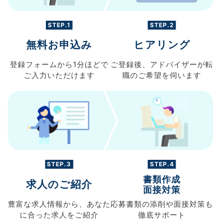
STEP.1
STEP.2
無料お申込み
ヒアリング
登録フォームから
1分ほどで
ご登録後、
アドバイザーが転
ご入力
いただけます
職の
ご希望を伺います
STEP.3
STEP.4
書類作成
求人のご紹介
面接対策
豊富な求人情報から、
あなた
応募書類の
添削や面接対策も
に合った求人を
ご紹介
徹底サポート