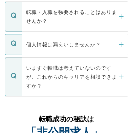
ます。通常、5営業日以内にはご連絡をせて
マイナビDOCTORで取り扱っている求人の
いただきますので、しばらくお待ちくださ
うち約3割は、Webサイトからご覧いただ
転職・入職を強要されることはありま
い。
けない「非公開求人」です。非公開求人は
せんか？
下記の理由によって、一般には公開してい
ません。
転職・入職を強要することは一切ありませ
ん。また、仮に応募先から内定をいただい
個人情報は漏えいしませんか？
■応募殺到を避けるため 人気のある医療機
たとしても、ご本人が納得しない限り、内
関を公にしてしまうと、応募が殺到する場
定を承諾する必要はありません。内定先へ
個人情報が漏えいすることはありませんの
合があります。 選考を効率よく行うため
の辞退の連絡はキャリアパートナーが行い
で、ご安心ください。当サイトからの登録
いますぐ転職は考えていないのです
に、医療機関が求める条件に合った人材の
ますので、ご安心ください。
などで収集したご登録者様の個人情報は、
が、これからのキャリアを相談できま
みを人材紹介会社に依頼するケースが増え
ご本人のキャリアアップおよび転職活動の
ています。
すか？
支援を目的に使用いたします。お預かりし
ているすべての個人データはご本人の許可
お気軽にご相談ください。先生専任のキャ
なく、医療機関側に開示したり、第三者に
リアパートナーが将来のご希望などをおう
提供することは一切ありません。また弊社
かがいして、現在の医療機関の状況や紹介
転職成功の秘訣は
は、個人情報の取り扱いについての厳密な
経験をまじえながら、適切なアドバイスを
管理基準を満たした事業者のみに付与され
「非公開求人」
させていただきます。すぐにご転職をされ