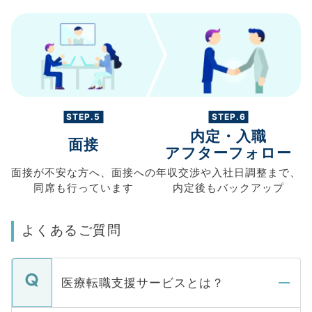
STEP.5
STEP.6
内定・入職
面接
アフターフォロー
面接が不安な方へ、
面接への
年収交渉や
入社日調整まで、
同席も
行っています
内定後もバックアップ
よくあるご質問
医療転職支援サービスとは？