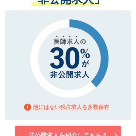
る、プライバシーマークを取得済みです。
ない方には、長期的なサポートが可能です
ご登録いただいた個人情報は、SSL（デー
ので、まずはご登録ください。
タ暗号化）によって保護されていますの
で、機密保持に関してもご安心ください。
他にはない独占求人を多数保有
非公開求人を紹介してもらう