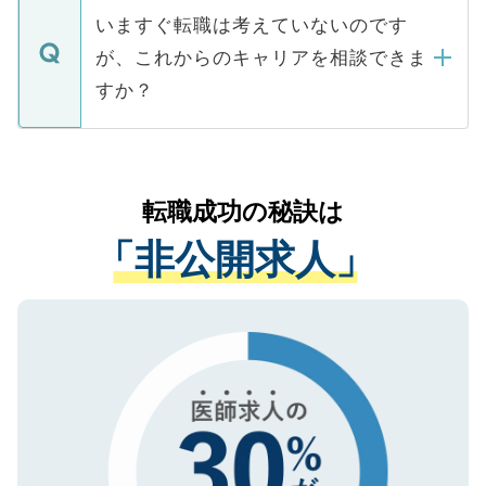
合があります。 選考を効率よく行うため
の辞退の連絡はキャリアパートナーが行い
で、ご安心ください。当サイトからの登録
いますぐ転職は考えていないのです
に、医療機関が求める条件に合った人材の
ますので、ご安心ください。
などで収集したご登録者様の個人情報は、
が、これからのキャリアを相談できま
みを人材紹介会社に依頼するケースが増え
ご本人のキャリアアップおよび転職活動の
ています。
すか？
支援を目的に使用いたします。お預かりし
ているすべての個人データはご本人の許可
お気軽にご相談ください。先生専任のキャ
なく、医療機関側に開示したり、第三者に
リアパートナーが将来のご希望などをおう
提供することは一切ありません。また弊社
かがいして、現在の医療機関の状況や紹介
転職成功の秘訣は
は、個人情報の取り扱いについての厳密な
経験をまじえながら、適切なアドバイスを
管理基準を満たした事業者のみに付与され
「非公開求人」
させていただきます。すぐにご転職をされ
る、プライバシーマークを取得済みです。
ない方には、長期的なサポートが可能です
ご登録いただいた個人情報は、SSL（デー
ので、まずはご登録ください。
タ暗号化）によって保護されていますの
で、機密保持に関してもご安心ください。