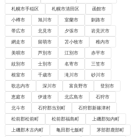
札幌市手稲区
札幌市清田区
函館市
小樽市
旭川市
室蘭市
釧路市
帯広市
北見市
夕張市
岩見沢市
網走市
留萌市
苫小牧市
稚内市
美唄市
芦別市
江別市
赤平市
紋別市
士別市
名寄市
三笠市
根室市
千歳市
滝川市
砂川市
歌志内市
深川市
富良野市
登別市
恵庭市
伊達市
北広島市
石狩市
北斗市
石狩郡当別町
石狩郡新篠津村
松前郡松前町
松前郡福島町
上磯郡知内町
上磯郡木古内町
亀田郡七飯町
茅部郡鹿部町