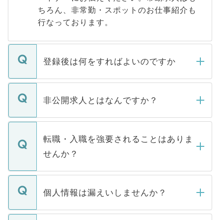
ちろん、非常勤・スポットのお仕事紹介も
行なっております。
登録後は何をすればよいのですか
ご登録いただきましたら、弊社担当者がご
登録内容を確認し、その後メールもしくは
非公開求人とはなんですか？
お電話にて次のステップのご案内をいたし
ます。通常、5営業日以内にはご連絡をせて
マイナビDOCTORで取り扱っている求人の
いただきますので、しばらくお待ちくださ
うち約3割は、Webサイトからご覧いただ
転職・入職を強要されることはありま
い。
けない「非公開求人」です。非公開求人は
せんか？
下記の理由によって、一般には公開してい
ません。
転職・入職を強要することは一切ありませ
ん。また、仮に応募先から内定をいただい
個人情報は漏えいしませんか？
■応募殺到を避けるため 人気のある医療機
たとしても、ご本人が納得しない限り、内
関を公にしてしまうと、応募が殺到する場
定を承諾する必要はありません。内定先へ
個人情報が漏えいすることはありませんの