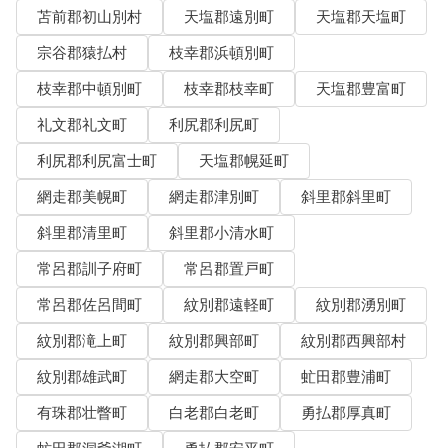
苫前郡初山別村
天塩郡遠別町
天塩郡天塩町
宗谷郡猿払村
枝幸郡浜頓別町
枝幸郡中頓別町
枝幸郡枝幸町
天塩郡豊富町
礼文郡礼文町
利尻郡利尻町
利尻郡利尻富士町
天塩郡幌延町
網走郡美幌町
網走郡津別町
斜里郡斜里町
斜里郡清里町
斜里郡小清水町
常呂郡訓子府町
常呂郡置戸町
常呂郡佐呂間町
紋別郡遠軽町
紋別郡湧別町
紋別郡滝上町
紋別郡興部町
紋別郡西興部村
紋別郡雄武町
網走郡大空町
虻田郡豊浦町
有珠郡壮瞥町
白老郡白老町
勇払郡厚真町