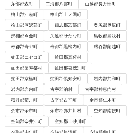
茅部郡森町
二海郡八雲町
山越郡長万部町
檜山郡江差町
檜山郡上ノ国町
檜山郡厚沢部町
爾志郡乙部町
奥尻郡奥尻町
瀬棚郡今金町
久遠郡せたな町
島牧郡島牧村
寿都郡寿都町
寿都郡黒松内町
磯谷郡蘭越町
虻田郡ニセコ町
虻田郡真狩村
虻田郡留寿都村
虻田郡喜茂別町
虻田郡京極町
虻田郡倶知安町
岩内郡共和町
岩内郡岩内町
古宇郡泊村
古宇郡神恵内村
積丹郡積丹町
古平郡古平町
余市郡仁木町
余市郡余市町
余市郡赤井川村
空知郡南幌町
空知郡奈井江町
空知郡上砂川町
夕張郡由仁町
夕張郡長沼町
夕張郡栗山町