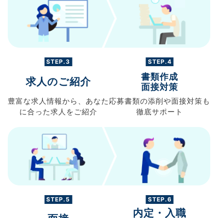
STEP.3
STEP.4
書類作成
求人のご紹介
面接対策
豊富な求人情報から、
あなた
応募書類の
添削や面接対策も
に合った求人を
ご紹介
徹底サポート
STEP.5
STEP.6
内定・入職