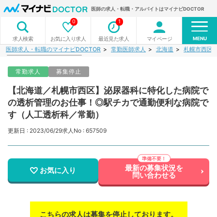
医師の求人・転職・アルバイトはマイナビDOCTOR
0
1
MENU
お気に入り求人
最近見た求人
マイページ
求人検索
医師求人・転職のマイナビDOCTOR
常勤医師求人
北海道
札幌市西区
常勤求人
募集停止
【北海道／札幌市西区】泌尿器科に特化した病院で
の透析管理のお仕事！◎駅チカで通勤便利な病院で
す（人工透析科／常勤）
更新日 : 2023/06/29
求人No : 657509
最新の募集状況を
お気に入り
問い合わせる
こちらの求人は募集を停止しております。