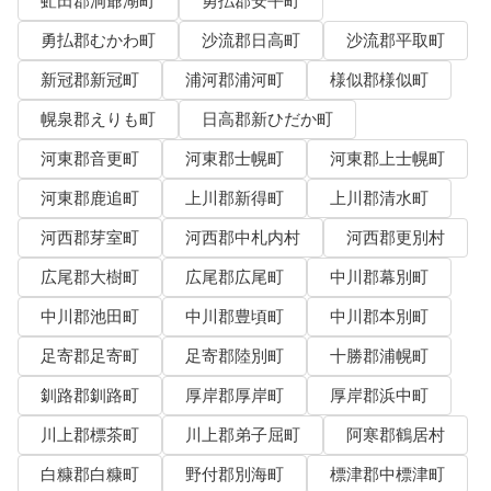
虻田郡洞爺湖町
勇払郡安平町
勇払郡むかわ町
沙流郡日高町
沙流郡平取町
新冠郡新冠町
浦河郡浦河町
様似郡様似町
幌泉郡えりも町
日高郡新ひだか町
河東郡音更町
河東郡士幌町
河東郡上士幌町
河東郡鹿追町
上川郡新得町
上川郡清水町
河西郡芽室町
河西郡中札内村
河西郡更別村
広尾郡大樹町
広尾郡広尾町
中川郡幕別町
中川郡池田町
中川郡豊頃町
中川郡本別町
足寄郡足寄町
足寄郡陸別町
十勝郡浦幌町
釧路郡釧路町
厚岸郡厚岸町
厚岸郡浜中町
川上郡標茶町
川上郡弟子屈町
阿寒郡鶴居村
白糠郡白糠町
野付郡別海町
標津郡中標津町